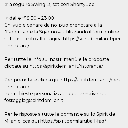
☞ a seguire Swing Dj set con Shorty Joe
per un utente
tra le pagine.
CookieScriptConsent
4
Questo cookie
CookieScript
☞ dalle #19.30 – 23.00
settimane
viene utilizzato
oooh.events
2 giorni
dal servizio
Chi vuole cenare da noi può prenotare alla
Cookie-
“Fabbrica de la Sgagnosa utilizzando il form online
Script.com per
ricordare le
sul nostro sito alla pagina https://spiritdemilan.it/per-
preferenze di
consenso sui
prenotare/
cookie dei
visitatori. È
necessario che il
Per tutte le info sui nostri menù e le proposte
banner dei
cookie di
cliccate su https://spiritdemilan.it/ristorante/
Cookie-
Script.com
funzioni
Per prenotare clicca qui https://spiritdemilan.it/per-
correttamente.
prenotare/
m
1 anno 1
Questo cookie
Stripe
mese
viene
m.stripe.com
Per richieste personalizzate potete scriverci a
generalmente
festeggia@spiritdemilan.it
utilizzato per le
prestazioni e
l'ottimizzazione
dei servizi di
Per le risposte a tutte le domande sullo Spirit de
elaborazione
Milan clicca qui https://spiritdemilan.it/all-faq/
dei pagamenti,
facilitando la