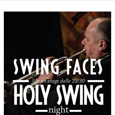
memorizzazione
dei contenuti
sul browser per
rendere le
pagine più
veloci.
Storage declaration
Nome
Storage type
Descrizione
wpEmojiSettingsSupports
Archiviazione
di sessione
cn_uc__
Archiviazione
locale
fbssls_314278995690155
Archiviazione
di sessione
Provider /
Nome
Scadenza
Descrizione
Dominio
__Secure-
.youtube.com
5 mesi 4
YNID
settimane
Provider /
Nome
Scadenza
Descrizione
Dominio