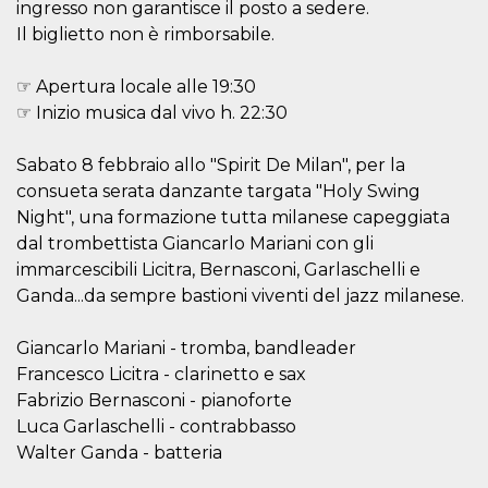
ingresso non garantisce il posto a sedere.
server.
Il biglietto non è rimborsabile.
wordpress_test_cookie
Sessione
Cookie di
Automattic
Wordpress,
Inc.
verifica che il
.oooh.events
☞ Apertura locale alle 19:30
browser accetti i
cookie.
☞ Inizio musica dal vivo h. 22:30
PHPSESSID
Sessione
Cookie
PHP.net
generato da
oooh.events
Sabato 8 febbraio allo "Spirit De Milan", per la
applicazioni
basate sul
consueta serata danzante targata "Holy Swing
linguaggio PHP.
Si tratta di un
Night", una formazione tutta milanese capeggiata
identificatore
dal trombettista Giancarlo Mariani con gli
generico
utilizzato per
immarcescibili Licitra, Bernasconi, Garlaschelli e
mantenere le
variabili di
Ganda...da sempre bastioni viventi del jazz milanese.
sessione utente.
Normalmente è
un numero
Giancarlo Mariani - tromba, bandleader
generato in
modo casuale, il
Francesco Licitra - clarinetto e sax
modo in cui
viene utilizzato
Fabrizio Bernasconi - pianoforte
può essere
Luca Garlaschelli - contrabbasso
specifico per il
sito, ma un
Walter Ganda - batteria
buon esempio è
mantenere uno
stato di accesso