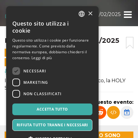
×
HOLY SWING NIGHT 08/02/2025
Questo sito utilizza i
ITALIAN
cookie
ENGLISH
HOLY SWING NIGHT 08/02/2025
Questo sito utilizza i cookie per funzionare
regolarmente. Come previsto dalla
SPANISH
normativa europea, dobbiamo chiederti il
8 FEBBRAIO 2025 - 19:30
consenso.
Leggi di più
VENDITE ONLINE TERMINATE
NECESSARI
Musica, Eventi Live, Club
Il sabato sera c’è il nostro grande classico, la HOLY
MARKETING
SWING NIGHT con the Swing Faces
NON CLASSIFICATI
Condividi questo evento:
ACCETTA TUTTO
RIFIUTA TUTTO TRANNE I NECESSARI
LE PREVENDITE ONLINE PER SABATO SONO