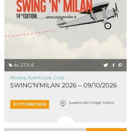
e
implementa
graduali,
garantendo
un'esperien
coerente pe
determinat
utente dura
esperiment
da: 27,15 €
Musica, Eventi Live, Club
SWING’N’MILAN 2026 – 09/10/2026
Superstudio Village, Milano
9 OTTOBRE 2026