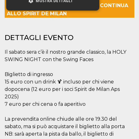
MOSTRA DETTAGLI
CHIUSE, LA VENDITA DEI BIGLIETTI CONTINUA
ALLO SPIRIT DE MILAN
Necessari
Marketing
Non classificati
DETTAGLI EVENTO
I cookie strettamente necessari o tecnici sono
indispensabili al funzionamento del sito. I
Il sabato sera c’è il nostro grande classico, la HOLY
servizi qui presenti non potranno funzionare
senza.
SWING NIGHT con the Swing Faces
Provider /
Nome
Scadenza
Descrizione
Dominio
Biglietto di ingresso
15 euro con un drink 🍹 incluso per chi viene
cf_clearance
1 anno
Clearance
Cloudflare,
Cookie from
Inc.
dopocena (12 euro per i soci Spirit de Milan Aps
CloudFlare
.oooh.events
stores the proof
2025)
of challenge
7 euro per chi cena o fa aperitivo
passed. It is
used to no
longer issue a
captcha or
La prevendita online chiude alle ore 19.30 del
jschallenge
challenge if
sabato, ma si può acquistare il biglietto alla porta
present. It is
NB: sarà aperta la pista da ballo, il biglietto di
required to
reach origin