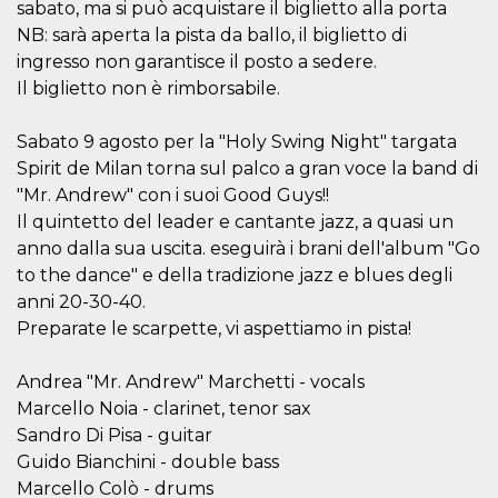
.oooh.events
sabato, ma si può acquistare il biglietto alla porta
browser accetti i
cookie.
NB: sarà aperta la pista da ballo, il biglietto di
ingresso non garantisce il posto a sedere.
PHPSESSID
Sessione
Cookie
PHP.net
generato da
oooh.events
Il biglietto non è rimborsabile.
applicazioni
basate sul
linguaggio PHP.
Sabato 9 agosto per la "Holy Swing Night" targata
Si tratta di un
identificatore
Spirit de Milan torna sul palco a gran voce la band di
generico
utilizzato per
"Mr. Andrew" con i suoi Good Guys!!
mantenere le
variabili di
Il quintetto del leader e cantante jazz, a quasi un
sessione utente.
anno dalla sua uscita. eseguirà i brani dell'album "Go
Normalmente è
un numero
to the dance" e della tradizione jazz e blues degli
generato in
modo casuale, il
anni 20-30-40.
modo in cui
Preparate le scarpette, vi aspettiamo in pista!
viene utilizzato
può essere
specifico per il
sito, ma un
Andrea "Mr. Andrew" Marchetti - vocals
buon esempio è
mantenere uno
Marcello Noia - clarinet, tenor sax
stato di accesso
Sandro Di Pisa - guitar
per un utente
tra le pagine.
Guido Bianchini - double bass
m
1 anno 1
Questo cookie
Stripe
Marcello Colò - drums