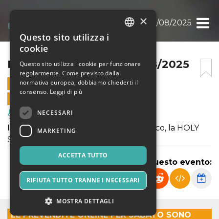
×
HOLY SWING NIGHT 09/08/2025
Questo sito utilizza i
ITALIAN
cookie
ENGLISH
HOLY SWING NIGHT 09/08/2025
Questo sito utilizza i cookie per funzionare
regolarmente. Come previsto dalla
SPANISH
normativa europea, dobbiamo chiederti il
9 AGOSTO 2025 - 19:30
consenso.
Leggi di più
VENDITE ONLINE TERMINATE
NECESSARI
Musica, Eventi Live, Club
Il sabato sera c’è il nostro grande classico, la HOLY
MARKETING
SWING NIGHT.
ACCETTA TUTTO
Condividi questo evento:
RIFIUTA TUTTO TRANNE I NECESSARI
MOSTRA DETTAGLI
LE PREVENDITE ONLINE PER SABATO SONO