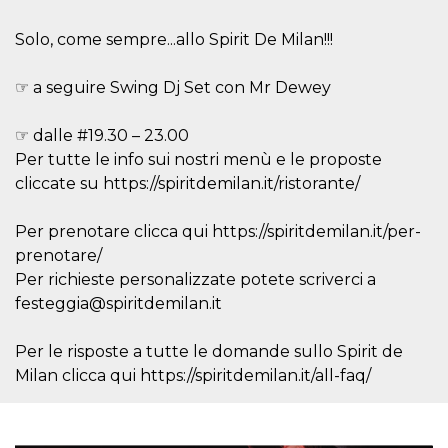
mese
viene
m.stripe.com
generalmente
utilizzato per le
Solo, come sempre...allo Spirit De Milan!!!
prestazioni e
l'ottimizzazione
dei servizi di
☞ a seguire Swing Dj Set con Mr Dewey
elaborazione
dei pagamenti,
facilitando la
memorizzazione
☞ dalle #19.30 – 23.00
dei contenuti
sul browser per
Per tutte le info sui nostri menù e le proposte
rendere le
cliccate su https://spiritdemilan.it/ristorante/
pagine più
veloci.
CookieScriptConsent
4
Questo cookie
CookieScript
Per prenotare clicca qui https://spiritdemilan.it/per-
settimane
viene utilizzato
oooh.events
prenotare/
2 giorni
dal servizio
Cookie-
Per richieste personalizzate potete scriverci a
Script.com per
ricordare le
festeggia@spiritdemilan.it
preferenze di
consenso sui
cookie dei
Per le risposte a tutte le domande sullo Spirit de
visitatori. È
necessario che il
Milan clicca qui https://spiritdemilan.it/all-faq/
banner dei
cookie di
Cookie-
Script.com
funzioni