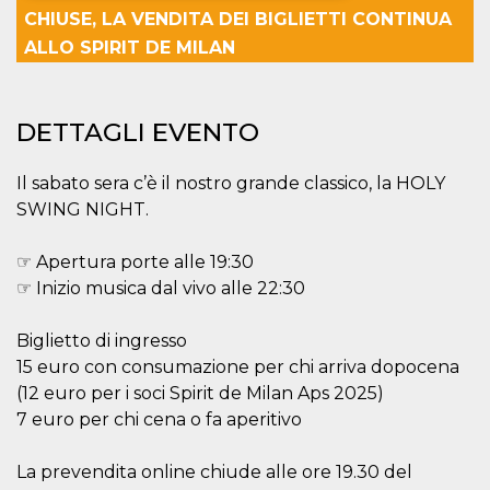
CHIUSE, LA VENDITA DEI BIGLIETTI CONTINUA
Necessari
Marketing
ALLO SPIRIT DE MILAN
I cookie strettamente necessari o tecnici sono
indispensabili al funzionamento del sito. I
servizi qui presenti non potranno funzionare
DETTAGLI EVENTO
senza.
Provider /
Nome
Scadenza
Descrizione
Il sabato sera c’è il nostro grande classico, la HOLY
Dominio
SWING NIGHT.
cf_clearance
1 anno
Clearance
Cloudflare,
Cookie from
Inc.
CloudFlare
.oooh.events
stores the proof
☞ Apertura porte alle 19:30
of challenge
☞ Inizio musica dal vivo alle 22:30
passed. It is
used to no
longer issue a
captcha or
Biglietto di ingresso
jschallenge
15 euro con consumazione per chi arriva dopocena
challenge if
present. It is
(12 euro per i soci Spirit de Milan Aps 2025)
required to
reach origin
7 euro per chi cena o fa aperitivo
server.
wordpress_test_cookie
Sessione
Cookie di
Automattic
La prevendita online chiude alle ore 19.30 del
Wordpress,
Inc.
verifica che il