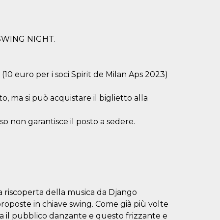
LY SWING NIGHT.
0 euro per i soci Spirit de Milan Aps 2023)
, ma si può acquistare il biglietto alla
esso non garantisce il posto a sedere.
la riscoperta della musica da Django
roposte in chiave swing. Come già più volte
a tra il pubblico danzante e questo frizzante e