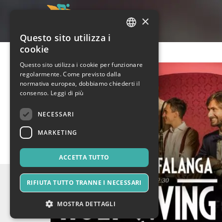
×
Questo sito utilizza i
ITALIAN
cookie
ENGLISH
Questo sito utilizza i cookie per funzionare
regolarmente. Come previsto dalla
SPANISH
normativa europea, dobbiamo chiederti il
consenso.
Leggi di più
NECESSARI
MARKETING
ACCETTA TUTTO
RIFIUTA TUTTO TRANNE I NECESSARI
MOSTRA DETTAGLI