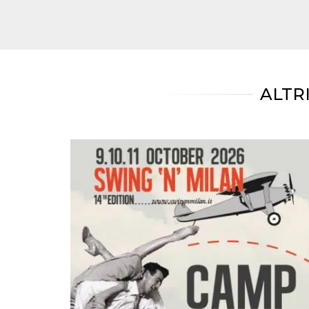
mese
viene
m.stripe.com
generalmente
utilizzato per le
prestazioni e
l'ottimizzazione
dei servizi di
elaborazione
dei pagamenti,
facilitando la
memorizzazione
ALTR
dei contenuti
sul browser per
rendere le
pagine più
veloci.
CookieScriptConsent
4
Questo cookie
CookieScript
settimane
viene utilizzato
oooh.events
2 giorni
dal servizio
Cookie-
Script.com per
ricordare le
preferenze di
consenso sui
cookie dei
visitatori. È
necessario che il
banner dei
cookie di
Cookie-
Script.com
funzioni