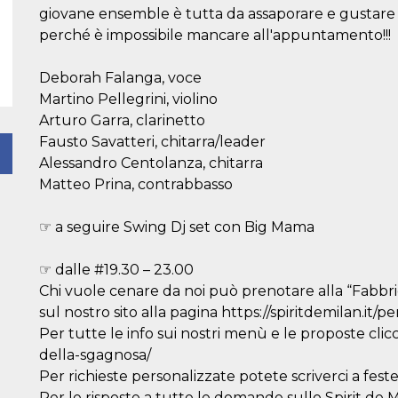
giovane ensemble è tutta da assaporare e gustare og
perché è impossibile mancare all'appuntamento!!!
Deborah Falanga, voce
Martino Pellegrini, violino
Arturo Garra, clarinetto
Fausto Savatteri, chitarra/leader
Alessandro Centolanza, chitarra
Matteo Prina, contrabbasso
☞ a seguire Swing Dj set con Big Mama
☞ dalle #19.30 – 23.00
Chi vuole cenare da noi può prenotare alla “Fabbri
sul nostro sito alla pagina https://spiritdemilan.it/p
Per tutte le info sui nostri menù e le proposte clicc
della-sgagnosa/
Per richieste personalizzate potete scriverci a fest
Per le risposte a tutte le domande sullo Spirit de Mil