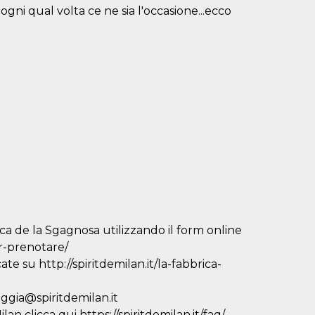
ni qual volta ce ne sia l'occasione...ecco
ca de la Sgagnosa utilizzando il form online
er-prenotare/
ate su http://spiritdemilan.it/la-fabbrica-
eggia@spiritdemilan.it
an clicca qui https://spiritdemilan.it/faq/