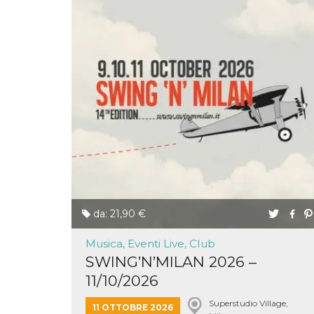
cookie viene
anche trami
piace e altri
pulsanti e t
Facebook
posizionati 
molti siti W
diversi.
dpr
.facebook.com
1
permette di
settimana
controllare 
funzione “S
su Facebook
pulsante “M
piace”, rac
le impostaz
della lingua
permettono
condividere
pagina.
da: 21,90 €
fr
3 mesi
Contiene la
Meta
combinazio
Platform Inc.
ID univoco 
.facebook.com
Musica, Eventi Live, Club
browser e
dell'utente,
SWING’N’MILAN 2026 –
utilizzata pe
pubblicità m
11/10/2026
oo
5 anni
consente
Meta
Superstudio Village,
all'utente di
Platform Inc.
11 OTTOBRE 2026