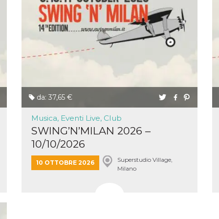
e per
kie
 si
Non è
e
singola
egnala
da: 37,65 €
er
la
ttività
Musica, Eventi Live, Club
SWING’N’MILAN 2026 –
er il
10/10/2026
 di
tano
al
Superstudio Village,
10 OTTOBRE 2026
acebook
Milano
he che
ntale
kie
opo 10
sto