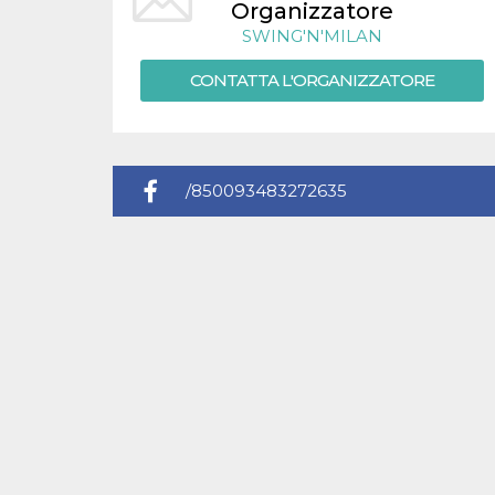
.oooh.events
Organizzatore
browser accetti i
cookie.
SWING'N'MILAN
PHPSESSID
Sessione
Cookie
PHP.net
CONTATTA L'ORGANIZZATORE
generato da
oooh.events
applicazioni
basate sul
linguaggio PHP.
Si tratta di un
identificatore
generico
utilizzato per
/850093483272635
mantenere le
variabili di
sessione utente.
Normalmente è
un numero
generato in
modo casuale, il
modo in cui
viene utilizzato
può essere
specifico per il
sito, ma un
buon esempio è
mantenere uno
stato di accesso
per un utente
tra le pagine.
m
1 anno 1
Questo cookie
Stripe