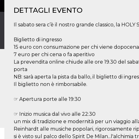
DETTAGLI EVENTO
Il sabato sera c’è il nostro grande classico, la HO
Biglietto di ingresso
15 euro con consumazione per chi viene dopocena (1
7 euro per chi cena o fa aperitivo
La prevendita online chiude alle ore 19.30 del sabato
porta
NB: sarà aperta la pista da ballo, il biglietto di ingr
Il biglietto non è rimborsabile.
☞ Apertura porte alle 19:30
☞ Inizio musica dal vivo alle 22:30
un mix di tradizione e modernità per un viaggio al
Reinhardt alle musiche popolari, rigorosamente rip
si è visto sul palco dello Spirit De Milan...l'alchimi