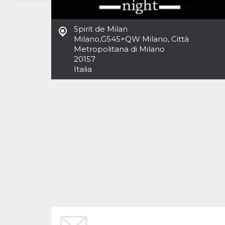
Necessari
Marketing
Spirit de Milan
I cookie strettamente necessari o tecnici sono
Milano
,
G545+QW Milano, Città
indispensabili al funzionamento del sito. I
Metropolitana di Milano
servizi qui presenti non potranno funzionare
20157
senza.
Italia
Provider /
Nome
Scadenza
Descrizione
Dominio
cf_clearance
1 anno
Clearance
Cloudflare,
Cookie from
Inc.
CloudFlare
.oooh.events
stores the proof
of challenge
passed. It is
used to no
longer issue a
captcha or
jschallenge
challenge if
present. It is
required to
reach origin
server.
wordpress_test_cookie
Sessione
Cookie di
Automattic
Wordpress,
Inc.
verifica che il