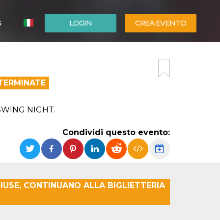
G
LOGIN
CREA EVENTO
ESPAÑOL
ENGLISH
 TERMINATE
LY SWING NIGHT.
Condividi questo evento:
IUSE, CONTINUANO ALLA BIGLIETTERIA