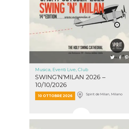
o persistent
30 giorni
datr
2 anni
Questo coo
Meta
identifica il
Platform Inc.
browser che
.facebook.com
connette a
Facebook. 
direttament
legato alla 
Facebook
dell'utente.
Facebook s
che viene
utilizzato p
aiutare con 
sicurezza e a
Musica, Eventi Live, Club
di accesso
SWING’N’MILAN 2026 –
sospette, in
particolare p
10/10/2026
rilevamento
bot che ten
di accedere 
Spirit de Milan, Milano
10 OTTOBRE 2026
servizio. F
afferma anc
il profilo
comportame
associato a
ciascun coo
datr viene
eliminato d
giorni. Que