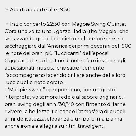
.oooh.events
browser accetti i
cookie.
☞ Apertura porte alle 19:30
PHPSESSID
Sessione
Cookie
PHP.net
generato da
oooh.events
☞ Inizio concerto 22:30 con Magpie Swing Quintet
applicazioni
basate sul
C’era una volta una …gazza…ladra (the Magpie) che
linguaggio PHP.
svolazzando qua e la’ indietro nel tempo si mise a
Si tratta di un
identificatore
saccheggiare dall’America dei primi decenni del ‘900
generico
utilizzato per
le note dei brani più “luccicanti” dell’epoca!
mantenere le
variabili di
Oggi canta il suo bottino di note d’oro insieme agli
sessione utente.
appassionati musicisti che sapientemente
Normalmente è
un numero
l’accompagnano facendo brillare anche della loro
generato in
modo casuale, il
luce quelle note dorate.
modo in cui
I “Magpie Swing” ripropongono, con un gusto
viene utilizzato
può essere
interpretativo sempre fedele al sapore originario, i
specifico per il
sito, ma un
brani swing degli anni ’30/’40 con l’intento di farne
buon esempio è
mantenere uno
rivivere la bellezza, ricreando l’atmosfera di quegli
stato di accesso
anni: delicatezza, eleganza e un po’ di malizia ma
per un utente
tra le pagine.
anche ironia e allegria su ritmi travolgenti.
m
1 anno 1
Questo cookie
Stripe