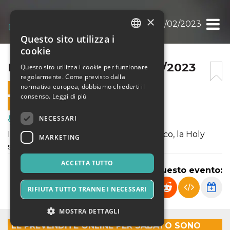
×
HOLY SWING NIGHT 18/02/2023
Questo sito utilizza i
ITALIAN
cookie
ENGLISH
HOLY SWING NIGHT 18/02/2023
Questo sito utilizza i cookie per funzionare
regolarmente. Come previsto dalla
SPANISH
normativa europea, dobbiamo chiederti il
18 FEBBRAIO 2023 - 22:30
consenso.
Leggi di più
VENDITE ONLINE TERMINATE
NECESSARI
Musica, Eventi Live, Club
Il sabato sera c’è il nostro grande classico, la Holy
MARKETING
swing night.
ACCETTA TUTTO
Condividi questo evento:
RIFIUTA TUTTO TRANNE I NECESSARI
MOSTRA DETTAGLI
LE PREVENDITE ONLINE PER SABATO SONO