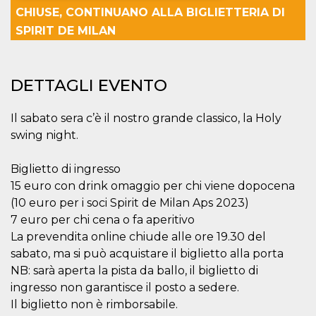
CHIUSE, CONTINUANO ALLA BIGLIETTERIA DI
Necessari
Marketing
SPIRIT DE MILAN
I cookie strettamente necessari o tecnici sono
indispensabili al funzionamento del sito. I
servizi qui presenti non potranno funzionare
DETTAGLI EVENTO
senza.
Provider /
Nome
Scadenza
Descrizione
Il sabato sera c’è il nostro grande classico, la Holy
Dominio
swing night.
cf_clearance
1 anno
Clearance
Cloudflare,
Cookie from
Inc.
CloudFlare
.oooh.events
stores the proof
Biglietto di ingresso
of challenge
15 euro con drink omaggio per chi viene dopocena
passed. It is
used to no
(10 euro per i soci Spirit de Milan Aps 2023)
longer issue a
captcha or
7 euro per chi cena o fa aperitivo
jschallenge
La prevendita online chiude alle ore 19.30 del
challenge if
present. It is
sabato, ma si può acquistare il biglietto alla porta
required to
reach origin
NB: sarà aperta la pista da ballo, il biglietto di
server.
ingresso non garantisce il posto a sedere.
wordpress_test_cookie
Sessione
Cookie di
Automattic
Il biglietto non è rimborsabile.
Wordpress,
Inc.
verifica che il