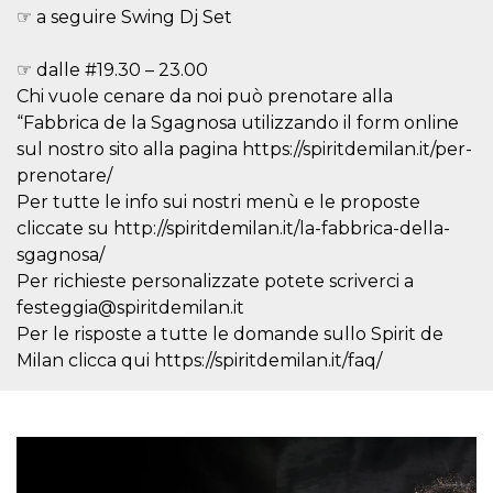
mese
viene
m.stripe.com
☞ a seguire Swing Dj Set
generalmente
utilizzato per le
prestazioni e
l'ottimizzazione
☞ dalle #19.30 – 23.00
dei servizi di
Chi vuole cenare da noi può prenotare alla
elaborazione
dei pagamenti,
“Fabbrica de la Sgagnosa utilizzando il form online
facilitando la
memorizzazione
sul nostro sito alla pagina https://spiritdemilan.it/per-
dei contenuti
sul browser per
prenotare/
rendere le
Per tutte le info sui nostri menù e le proposte
pagine più
veloci.
cliccate su http://spiritdemilan.it/la-fabbrica-della-
CookieScriptConsent
4
Questo cookie
CookieScript
sgagnosa/
settimane
viene utilizzato
oooh.events
Per richieste personalizzate potete scriverci a
2 giorni
dal servizio
Cookie-
festeggia@spiritdemilan.it
Script.com per
ricordare le
Per le risposte a tutte le domande sullo Spirit de
preferenze di
consenso sui
Milan clicca qui https://spiritdemilan.it/faq/
cookie dei
visitatori. È
necessario che il
banner dei
cookie di
Cookie-
Script.com
funzioni