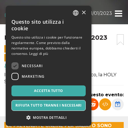
×
HOLY SWING NIGHT 21/01/2023
Questo sito utilizza i
ITALIAN
cookie
ENGLISH
HOLY SWING NIGHT 21/01/2023
Questo sito utilizza i cookie per funzionare
regolarmente. Come previsto dalla
SPANISH
normativa europea, dobbiamo chiederti il
21 GENNAIO 2023 - 22:30
consenso.
Leggi di più
VENDITE ONLINE TERMINATE
NECESSARI
Musica, Eventi Live, Club
Il sabato sera c’è il nostro grande classico, la HOLY
MARKETING
SWING NIGHT
ACCETTA TUTTO
Condividi questo evento:
RIFIUTA TUTTO TRANNE I NECESSARI
MOSTRA DETTAGLI
LE PREVENDITE ONLINE PER SABATO SONO