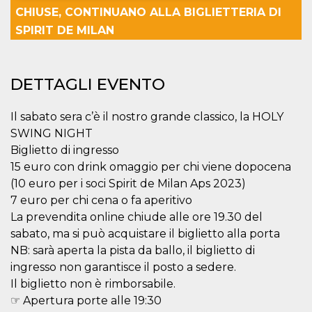
CHIUSE, CONTINUANO ALLA BIGLIETTERIA DI
Necessari
Marketing
SPIRIT DE MILAN
I cookie strettamente necessari o tecnici sono
indispensabili al funzionamento del sito. I
servizi qui presenti non potranno funzionare
DETTAGLI EVENTO
senza.
Provider /
Nome
Scadenza
Descrizione
Il sabato sera c’è il nostro grande classico, la HOLY
Dominio
SWING NIGHT
cf_clearance
1 anno
Clearance
Cloudflare,
Cookie from
Inc.
Biglietto di ingresso
CloudFlare
.oooh.events
stores the proof
15 euro con drink omaggio per chi viene dopocena
of challenge
(10 euro per i soci Spirit de Milan Aps 2023)
passed. It is
used to no
7 euro per chi cena o fa aperitivo
longer issue a
captcha or
La prevendita online chiude alle ore 19.30 del
jschallenge
sabato, ma si può acquistare il biglietto alla porta
challenge if
present. It is
NB: sarà aperta la pista da ballo, il biglietto di
required to
reach origin
ingresso non garantisce il posto a sedere.
server.
Il biglietto non è rimborsabile.
wordpress_test_cookie
Sessione
Cookie di
Automattic
☞ Apertura porte alle 19:30
Wordpress,
Inc.
verifica che il