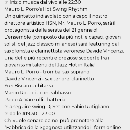
.oooh.events
☞ Inizio musica dal vivo alle 22:30
browser accetti i
cookie.
Mauro L. Porro's Hot Swing Rhythm
Un quintetto indiavolato con a capo il nostro
PHPSESSID
Sessione
Cookie
PHP.net
generato da
oooh.events
direttore artistico HSN, Mr. Mauro L. Porro, sarà il
applicazioni
basate sul
protagonista della serata del 21 gennaio!
linguaggio PHP.
L'ensemble (composto dai più noti e capaci, giovani
Si tratta di un
identificatore
solisti del jazz classico milanese) sarà featuring dal
generico
utilizzato per
saxofonista e clarinettista veronese Davide Vincenzi,
mantenere le
variabili di
una delle più recenti e preziose scoperte fra i
sessione utente.
giovanissimi talenti del Jazz Hot in Italia!
Normalmente è
un numero
Mauro L. Porro - tromba, sax soprano
generato in
modo casuale, il
Davide Vincenzi - sax tenore, clarinetto
modo in cui
Yuri Biscaro - chitarra
viene utilizzato
può essere
Marco Rottoli - contrabbasso
specifico per il
sito, ma un
Paolo A. Vanzulli - batteria
buon esempio è
mantenere uno
☞ a seguire swing Dj Set con Fabio Rutigliano
stato di accesso
☞ dalle #19.30 – 23.00
per un utente
tra le pagine.
Chi vuole cenare da noi può prenotare alla
m
1 anno 1
Questo cookie
Stripe
“Fabbrica de la Sgagnosa utilizzando il form online