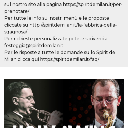
mese
viene
m.stripe.com
sul nostro sito alla pagina https://spiritdemilan.it/per-
generalmente
utilizzato per le
prenotare/
prestazioni e
l'ottimizzazione
Per tutte le info sui nostri menù e le proposte
dei servizi di
cliccate su http://spiritdemilan.it/la-fabbrica-della-
elaborazione
dei pagamenti,
sgagnosa/
facilitando la
memorizzazione
Per richieste personalizzate potete scriverci a
dei contenuti
sul browser per
festeggia@spiritdemilan.it
rendere le
Per le risposte a tutte le domande sullo Spirit de
pagine più
veloci.
Milan clicca qui https://spiritdemilan.it/faq/
CookieScriptConsent
4
Questo cookie
CookieScript
settimane
viene utilizzato
oooh.events
2 giorni
dal servizio
Cookie-
Script.com per
ricordare le
preferenze di
consenso sui
cookie dei
visitatori. È
necessario che il
banner dei
cookie di
Cookie-
Script.com
funzioni