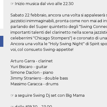
☞ Inizio musica dal vivo alle 22:30
Sabato 22 febbraio, ancora una volta si appaleserà s
jazzistici inimmaginabili, pronta come non mai ad inf
parlando del Super quintetto degli "Swing Connect
importanti talenti del clarinetto nella scena jazzis
celeberrimi "Chicago Stompers") e coronato di una se
Ancora una volta le "Holy Swing Night" di Spirit sp
voi, col consueto Swing-appetite!
Arturo Garra - clarinet
Yuri Biscaro - guitar
Simone Daclon - piano
Jimmy Straniero - double bass
Massimo Caracca - drums
☞ a seguire Swing Dj set con Big Mama
☞ dalle #19.30 – 23.00