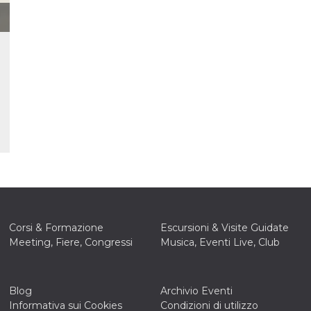
la
one
ioni di
 alle
su siti
.
one del
one,
altri
cifici
.
i del
e
catore
lizzato
lizzare
à per
Corsi & Formazione
Escursioni & Visite Guidate
Meeting, Fiere, Congressi
Musica, Eventi Live, Club
er
una
Blog
Archivio Eventi
kie
Informativa sui Cookies
Condizioni di utilizzo
zato da