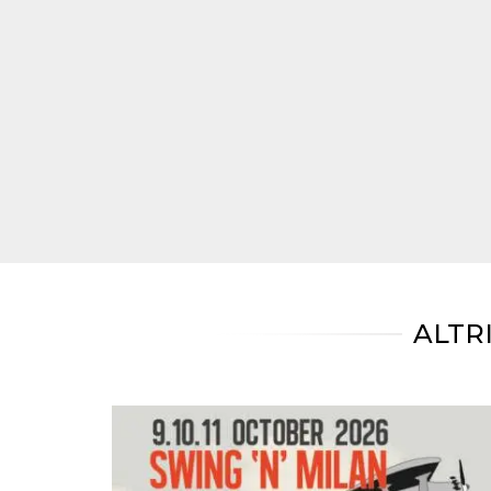
mese
viene
m.stripe.com
generalmente
utilizzato per le
prestazioni e
l'ottimizzazione
dei servizi di
elaborazione
dei pagamenti,
facilitando la
memorizzazione
dei contenuti
sul browser per
rendere le
pagine più
veloci.
CookieScriptConsent
4
Questo cookie
CookieScript
settimane
viene utilizzato
oooh.events
2 giorni
dal servizio
Cookie-
Script.com per
ricordare le
ALTR
preferenze di
consenso sui
cookie dei
visitatori. È
necessario che il
banner dei
cookie di
Cookie-
Script.com
funzioni