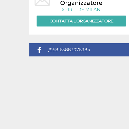
.oooh.events
Organizzatore
browser accetti i
cookie.
SPIRIT DE MILAN
PHPSESSID
Sessione
Cookie
PHP.net
CONTATTA L'ORGANIZZATORE
generato da
oooh.events
applicazioni
basate sul
linguaggio PHP.
Si tratta di un
identificatore
generico
utilizzato per
/958165883076984
mantenere le
variabili di
sessione utente.
Normalmente è
un numero
generato in
modo casuale, il
modo in cui
viene utilizzato
può essere
specifico per il
sito, ma un
buon esempio è
mantenere uno
stato di accesso
per un utente
tra le pagine.
m
1 anno 1
Questo cookie
Stripe