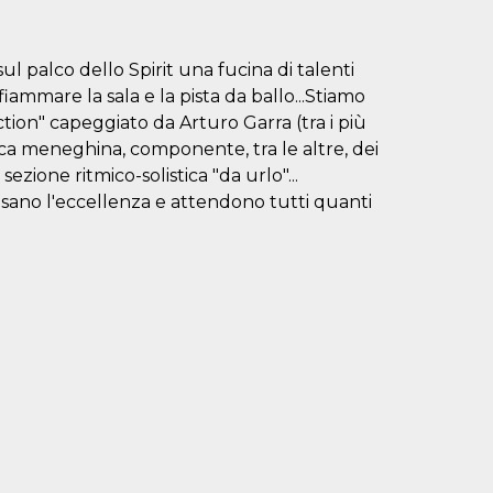
ul palco dello Spirit una fucina di talenti
iammare la sala e la pista da ballo...Stiamo
ion" capeggiato da Arturo Garra (tra i più
tica meneghina, componente, tra le altre, dei
zione ritmico-solistica "da urlo"...
osano l'eccellenza e attendono tutti quanti