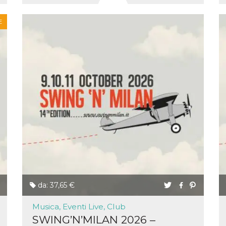
e per
E
kie
 si
Non è
e
singola
egnala
er
la
ttività
er il
 di
tano
al
acebook
he che
da: 37,65 €
ntale
kie
Musica, Eventi Live, Club
SWING’N’MILAN 2026 –
opo 10
sto