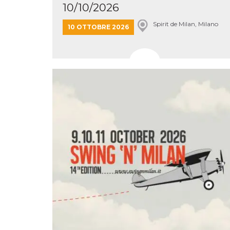
10/10/2026
cookie viene
anche trami
piace e altri
Spirit de Milan, Milano
10 OTTOBRE 2026
pulsanti e t
Facebook
posizionati 
molti siti W
diversi.
dpr
.facebook.com
1
permette di
settimana
controllare 
funzione “S
su Facebook
pulsante “M
piace”, rac
le impostaz
della lingua
permettono
condividere
pagina.
fr
3 mesi
Contiene la
Meta
combinazio
Platform Inc.
ID univoco 
.facebook.com
browser e
dell'utente,
utilizzata pe
pubblicità m
oo
5 anni
consente
Meta
all'utente di
Platform Inc.