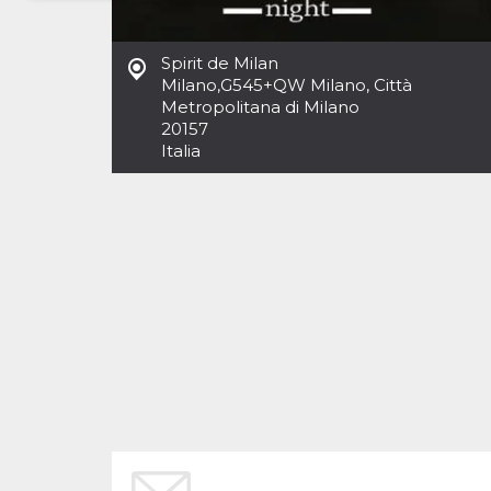
Necessari
Marketing
Spirit de Milan
I cookie strettamente necessari o tecnici sono
Milano
,
G545+QW Milano, Città
indispensabili al funzionamento del sito. I
Metropolitana di Milano
servizi qui presenti non potranno funzionare
20157
senza.
Italia
Provider /
Nome
Scadenza
Descrizione
Dominio
cf_clearance
1 anno
Clearance
Cloudflare,
Cookie from
Inc.
CloudFlare
.oooh.events
stores the proof
of challenge
passed. It is
used to no
longer issue a
captcha or
jschallenge
challenge if
present. It is
required to
reach origin
server.
wordpress_test_cookie
Sessione
Cookie di
Automattic
Wordpress,
Inc.
verifica che il