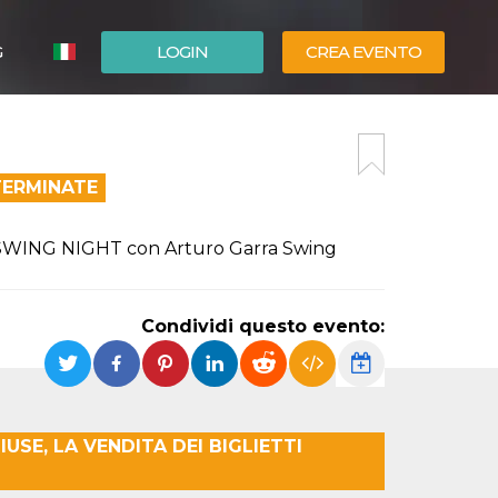
G
LOGIN
CREA EVENTO
ESPAÑOL
ENGLISH
TERMINATE
OLY SWING NIGHT con Arturo Garra Swing
Condividi questo evento:
USE, LA VENDITA DEI BIGLIETTI