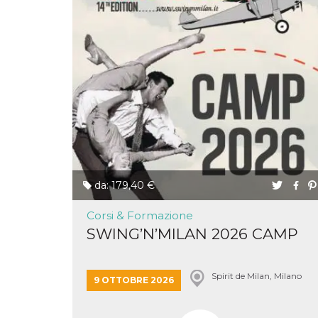
correttamente.
Storage declaration
Storage
Nome
Descrizione
type
fbssls_314278995690155
Session
storage
wpEmojiSettingsSupports
Session
storage
cn_uc__
Local
storage
da: 179,40 €
Corsi & Formazione
SWING’N’MILAN 2026 CAMP
Provider /
Nome
Scadenza
Descrizione
Dominio
Spirit de Milan, Milano
9 OTTOBRE 2026
c_user
4
Cookie di a
Meta
settimane
utente. Può
Platform Inc.
2 giorni
essere di se
.facebook.com