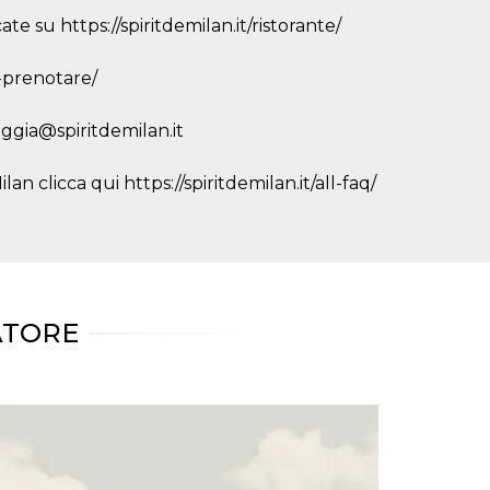
te su https://spiritdemilan.it/ristorante/
r-prenotare/
eggia@spiritdemilan.it
an clicca qui https://spiritdemilan.it/all-faq/
ATORE