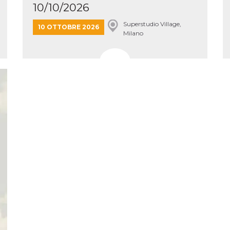
10/10/2026
 letto
te Mi
Superstudio Village,
10 OTTOBRE 2026
ag di
Milano
su
eb
la
eguici
” del
i
colgono
ioni
 e
 di
 la
ne di
del
r la
irata.