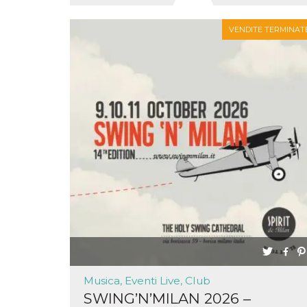
o persistent
30 giorni
VENDITE TERMINAT
datr
2 anni
Questo coo
Meta
identifica il
Platform Inc.
browser che
.facebook.com
connette a
Facebook. 
direttament
legato alla 
Facebook
dell'utente.
Facebook s
che viene
utilizzato p
aiutare con 
sicurezza e a
di accesso
sospette, in
particolare p
rilevamento
bot che ten
di accedere 
servizio. F
afferma anc
il profilo
comportame
associato a
ciascun coo
Musica, Eventi Live, Club
datr viene
SWING’N’MILAN 2026 –
eliminato d
giorni. Que