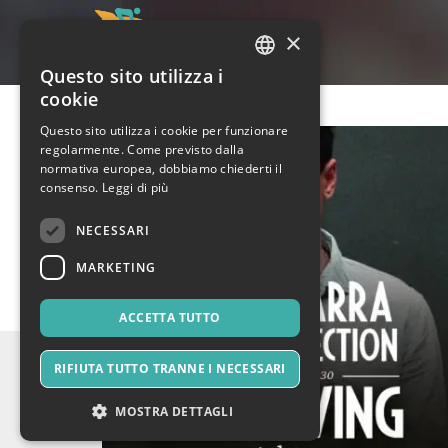
×
Questo sito utilizza i
ITALIAN
cookie
ENGLISH
Questo sito utilizza i cookie per funzionare
regolarmente. Come previsto dalla
SPANISH
normativa europea, dobbiamo chiederti il
consenso.
Leggi di più
NECESSARI
MARKETING
ACCETTA TUTTO
RIFIUTA TUTTO TRANNE I NECESSARI
MOSTRA DETTAGLI