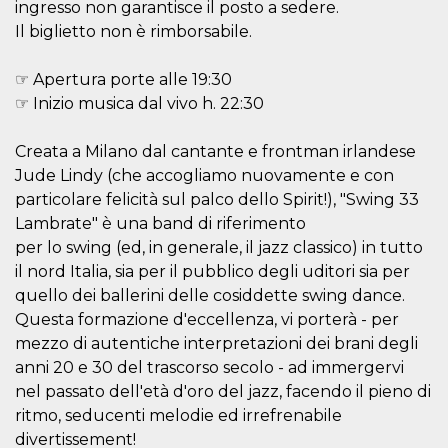
.oooh.events
ingresso non garantisce il posto a sedere.
browser accetti i
cookie.
Il biglietto non è rimborsabile.
PHPSESSID
Sessione
Cookie
PHP.net
generato da
oooh.events
☞ Apertura porte alle 19:30
applicazioni
basate sul
☞ Inizio musica dal vivo h. 22:30
linguaggio PHP.
Si tratta di un
identificatore
Creata a Milano dal cantante e frontman irlandese
generico
utilizzato per
Jude Lindy (che accogliamo nuovamente e con
mantenere le
variabili di
particolare felicità sul palco dello Spirit!), "Swing 33
sessione utente.
Lambrate" è una band di riferimento
Normalmente è
un numero
per lo swing (ed, in generale, il jazz classico) in tutto
generato in
modo casuale, il
il nord Italia, sia per il pubblico degli uditori sia per
modo in cui
quello dei ballerini delle cosiddette swing dance.
viene utilizzato
può essere
Questa formazione d'eccellenza, vi porterà - per
specifico per il
sito, ma un
mezzo di autentiche interpretazioni dei brani degli
buon esempio è
mantenere uno
anni 20 e 30 del trascorso secolo - ad immergervi
stato di accesso
nel passato dell'età d'oro del jazz, facendo il pieno di
per un utente
tra le pagine.
ritmo, seducenti melodie ed irrefrenabile
m
1 anno 1
Questo cookie
Stripe
divertissement!