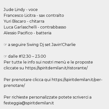
mese
viene
m.stripe.com
generalmente
utilizzato per le
Jude Lindy - voce
prestazioni e
l'ottimizzazione
Francesco Licitra - sax contralto
dei servizi di
Yuri Biscaro - chitarra
elaborazione
dei pagamenti,
Luca Garlaschelli - contrabbasso
facilitando la
memorizzazione
Alessio Pacifico - batteria
dei contenuti
sul browser per
rendere le
☞ a seguire Swing Dj set Javin'Charlie
pagine più
veloci.
CookieScriptConsent
4
Questo cookie
CookieScript
☞ dalle #12:30 – 23.00
settimane
viene utilizzato
oooh.events
Per tutte le info sui nostri menù e le proposte
2 giorni
dal servizio
Cookie-
cliccate su https://spiritdemilan.it/ristorante/
Script.com per
ricordare le
preferenze di
consenso sui
Per prenotare clicca qui https://spiritdemilan.it/per-
cookie dei
prenotare/
visitatori. È
necessario che il
banner dei
cookie di
Per richieste personalizzate potete scriverci a
Cookie-
festeggia@spiritdemilan.it
Script.com
funzioni