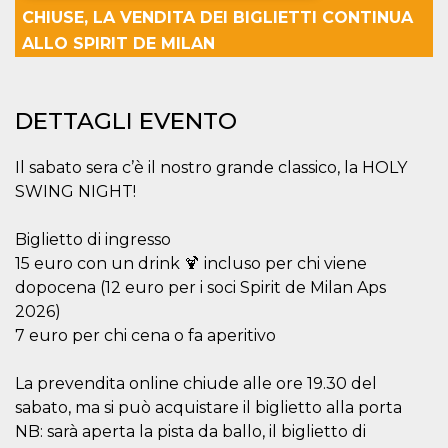
CHIUSE, LA VENDITA DEI BIGLIETTI CONTINUA
Necessari
Marketing
ALLO SPIRIT DE MILAN
I cookie strettamente necessari o tecnici sono
indispensabili al funzionamento del sito. I
servizi qui presenti non potranno funzionare
DETTAGLI EVENTO
senza.
Provider /
Nome
Scadenza
Descrizione
Il sabato sera c’è il nostro grande classico, la HOLY
Dominio
SWING NIGHT!
cf_clearance
1 anno
Clearance
Cloudflare,
Cookie from
Inc.
CloudFlare
.oooh.events
stores the proof
Biglietto di ingresso
of challenge
15 euro con un drink 🍹 incluso per chi viene
passed. It is
used to no
dopocena (12 euro per i soci Spirit de Milan Aps
longer issue a
captcha or
2026)
jschallenge
7 euro per chi cena o fa aperitivo
challenge if
present. It is
required to
reach origin
La prevendita online chiude alle ore 19.30 del
server.
sabato, ma si può acquistare il biglietto alla porta
wordpress_test_cookie
Sessione
Cookie di
Automattic
NB: sarà aperta la pista da ballo, il biglietto di
Wordpress,
Inc.
verifica che il