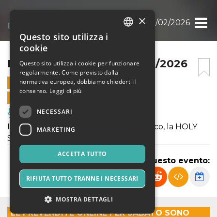
×
HOLY SWING NIGHT 28/02/2026
Questo sito utilizza i
ITALIAN
cookie
ENGLISH
HOLY SWING NIGHT 28/02/2026
Questo sito utilizza i cookie per funzionare
regolarmente. Come previsto dalla
SPANISH
normativa europea, dobbiamo chiederti il
28 FEBBRAIO 2026 - 19:30
consenso.
Leggi di più
VENDITE ONLINE TERMINATE
NECESSARI
Musica, Eventi Live, Club
Il sabato sera c’è il nostro grande classico, la HOLY
MARKETING
SWING NIGHT!
ACCETTA TUTTO
Condividi questo evento:
RIFIUTA TUTTO TRANNE I NECESSARI
MOSTRA DETTAGLI
LE PREVENDITE ONLINE PER SABATO SONO