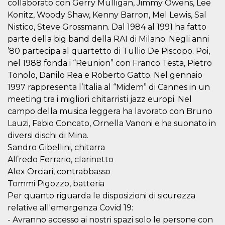
.oooh.events
collaborato con Gerry Mulligan, Jimmy Owens, Lee
browser accetti i
Konitz, Woody Shaw, Kenny Barron, Mel Lewis, Sal
cookie.
Nistico, Steve Grossmann. Dal 1984 al 1991 ha fatto
PHPSESSID
Sessione
Cookie
PHP.net
generato da
oooh.events
parte della big band della RAI di Milano. Negli anni
applicazioni
basate sul
’80 partecipa al quartetto di Tullio De Piscopo. Poi,
linguaggio PHP.
nel 1988 fonda i “Reunion” con Franco Testa, Pietro
Si tratta di un
identificatore
Tonolo, Danilo Rea e Roberto Gatto. Nel gennaio
generico
utilizzato per
1997 rappresenta l’Italia al “Midem” di Cannes in un
mantenere le
meeting tra i migliori chitarristi jazz europi. Nel
variabili di
sessione utente.
campo della musica leggera ha lavorato con Bruno
Normalmente è
un numero
Lauzi, Fabio Concato, Ornella Vanoni e ha suonato in
generato in
modo casuale, il
diversi dischi di Mina.
modo in cui
Sandro Gibellini, chitarra
viene utilizzato
può essere
Alfredo Ferrario, clarinetto
specifico per il
sito, ma un
Alex Orciari, contrabbasso
buon esempio è
Tommi Pigozzo, batteria
mantenere uno
stato di accesso
Per quanto riguarda le disposizioni di sicurezza
per un utente
tra le pagine.
relative all'emergenza Covid 19:
- Avranno accesso ai nostri spazi solo le persone con
m
1 anno 1
Questo cookie
Stripe