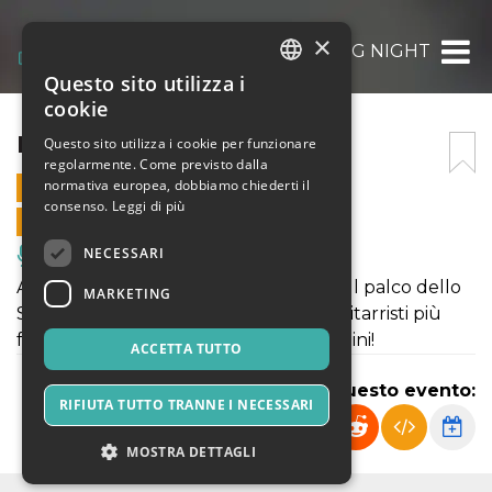
×
HOLY SWING NIGHT
Questo sito utilizza i
ITALIAN
cookie
ENGLISH
HOLY SWING NIGHT
Questo sito utilizza i cookie per funzionare
regolarmente. Come previsto dalla
SPANISH
normativa europea, dobbiamo chiederti il
28 AGOSTO 2021 - 20:30
consenso.
Leggi di più
VENDITE ONLINE TERMINATE
NECESSARI
Musica, Eventi Live, Club
A grande richiesta, ancora una volta sul palco dello
MARKETING
Spirit De Milan, uno dei jazzisti e dei chitarristi più
famosi del nostro paese...Sandro Gibellini!
ACCETTA TUTTO
Condividi questo evento:
RIFIUTA TUTTO TRANNE I NECESSARI
MOSTRA DETTAGLI