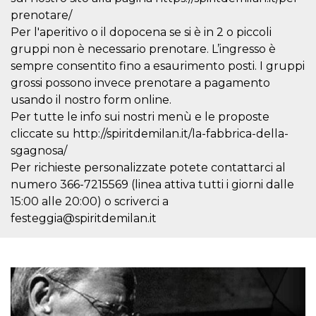
correttamente.
prenotare/
Storage declaration
Per l'aperitivo o il dopocena se si è in 2 o piccoli
gruppi non è necessario prenotare. L’ingresso è
Storage
Nome
Descrizione
type
sempre consentito fino a esaurimento posti. I gruppi
grossi possono invece prenotare a pagamento
fbssls_314278995690155
Session
storage
usando il nostro form online.
wpEmojiSettingsSupports
Session
Per tutte le info sui nostri menù e le proposte
storage
cliccate su http://spiritdemilan.it/la-fabbrica-della-
cn_uc__
Local
sgagnosa/
storage
Per richieste personalizzate potete contattarci al
numero 366-7215569 (linea attiva tutti i giorni dalle
15:00 alle 20:00) o scriverci a
festeggia@spiritdemilan.it
Provider /
Nome
Scadenza
Descrizione
Dominio
c_user
4
Cookie di a
Meta
settimane
utente. Può
Platform Inc.
2 giorni
essere di se
.facebook.com