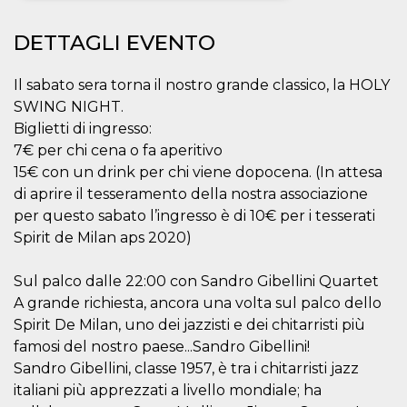
Necessari
Marketing
DETTAGLI EVENTO
I cookie strettamente necessari o tecnici sono
indispensabili al funzionamento del sito. I
Il sabato sera torna il nostro grande classico, la HOLY
servizi qui presenti non potranno funzionare
SWING NIGHT.
senza.
Biglietti di ingresso:
Provider /
Nome
Scadenza
Descrizione
7€ per chi cena o fa aperitivo
Dominio
15€ con un drink per chi viene dopocena. (In attesa
cf_clearance
1 anno
Clearance
Cloudflare,
Cookie from
Inc.
di aprire il tesseramento della nostra associazione
CloudFlare
.oooh.events
per questo sabato l’ingresso è di 10€ per i tesserati
stores the proof
of challenge
Spirit de Milan aps 2020)
passed. It is
used to no
longer issue a
captcha or
Sul palco dalle 22:00 con Sandro Gibellini Quartet
jschallenge
A grande richiesta, ancora una volta sul palco dello
challenge if
present. It is
Spirit De Milan, uno dei jazzisti e dei chitarristi più
required to
reach origin
famosi del nostro paese...Sandro Gibellini!
server.
Sandro Gibellini, classe 1957, è tra i chitarristi jazz
wordpress_test_cookie
Sessione
Cookie di
Automattic
italiani più apprezzati a livello mondiale; ha
Wordpress,
Inc.
verifica che il