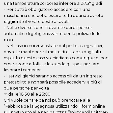
mese
viene
m.stripe.com
una temperatura corporea inferiore ai 37.5° gradi
generalmente
utilizzato per le
- Per tutti è obbligatorio accedere con una
prestazioni e
l'ottimizzazione
mascherina che potrà essere tolta quando avrete
dei servizi di
raggiunto il vostro posto a tavola.
elaborazione
dei pagamenti,
- Nelle diverse zone, troverete dei dispenser
facilitando la
memorizzazione
automatici di gel igienizzante per la pulizia delle
dei contenuti
mani
sul browser per
rendere le
- Nel caso in cui vi spostiate dal posto assegnatovi,
pagine più
veloci.
dovrete mantenere il metro di distanza dagli altri
CookieScriptConsent
4
Questo cookie
ospiti. In questo caso vi chiediamo comunque di non
CookieScript
settimane
viene utilizzato
oooh.events
creare zone affollate lasciando gli spazi per fare
2 giorni
dal servizio
Cookie-
lavorare i camerieri
Script.com per
ricordare le
- I servizi igienici saranno accessibili da un ingresso
preferenze di
prestabilito e non sarà possibile accedervi a più di
consenso sui
cookie dei
due persone per volta
visitatori. È
necessario che il
☞ dalle 18:30 alle 23:00
banner dei
cookie di
Chi vuole cenare da noi può prenotare alla
Cookie-
“Fabbrica de la Sgagnosa utilizzando il form online
Script.com
funzioni
sul nostro sito alla pagina https://spiritdemilan.it/per-