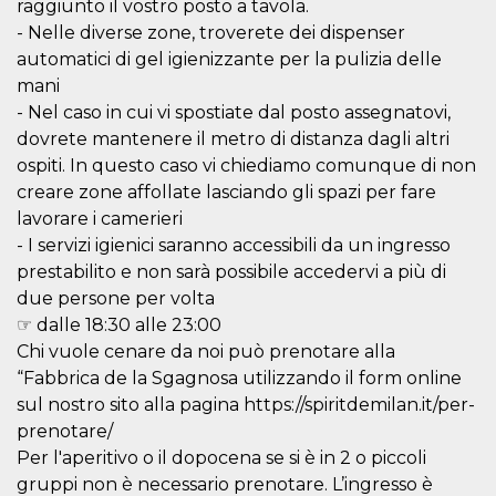
.oooh.events
raggiunto il vostro posto a tavola.
browser accetti i
- Nelle diverse zone, troverete dei dispenser
cookie.
automatici di gel igienizzante per la pulizia delle
PHPSESSID
Sessione
Cookie
PHP.net
generato da
oooh.events
mani
applicazioni
basate sul
- Nel caso in cui vi spostiate dal posto assegnatovi,
linguaggio PHP.
dovrete mantenere il metro di distanza dagli altri
Si tratta di un
identificatore
ospiti. In questo caso vi chiediamo comunque di non
generico
utilizzato per
creare zone affollate lasciando gli spazi per fare
mantenere le
lavorare i camerieri
variabili di
sessione utente.
- I servizi igienici saranno accessibili da un ingresso
Normalmente è
un numero
prestabilito e non sarà possibile accedervi a più di
generato in
modo casuale, il
due persone per volta
modo in cui
☞ dalle 18:30 alle 23:00
viene utilizzato
può essere
Chi vuole cenare da noi può prenotare alla
specifico per il
sito, ma un
“Fabbrica de la Sgagnosa utilizzando il form online
buon esempio è
sul nostro sito alla pagina https://spiritdemilan.it/per-
mantenere uno
stato di accesso
prenotare/
per un utente
tra le pagine.
Per l'aperitivo o il dopocena se si è in 2 o piccoli
gruppi non è necessario prenotare. L’ingresso è
m
1 anno 1
Questo cookie
Stripe