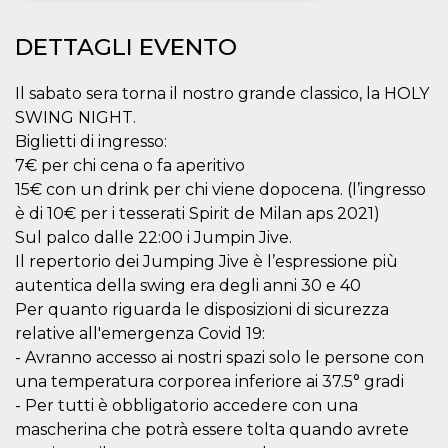
Necessari
Marketing
DETTAGLI EVENTO
I cookie strettamente necessari o tecnici sono
indispensabili al funzionamento del sito. I
Il sabato sera torna il nostro grande classico, la HOLY
servizi qui presenti non potranno funzionare
SWING NIGHT.
senza.
Biglietti di ingresso:
Provider /
Nome
Scadenza
Descrizione
7€ per chi cena o fa aperitivo
Dominio
15€ con un drink per chi viene dopocena. (l’ingresso
cf_clearance
1 anno
Clearance
Cloudflare,
Cookie from
Inc.
è di 10€ per i tesserati Spirit de Milan aps 2021)
CloudFlare
.oooh.events
Sul palco dalle 22:00 i Jumpin Jive.
stores the proof
of challenge
Il repertorio dei Jumping Jive è l’espressione più
passed. It is
used to no
autentica della swing era degli anni 30 e 40
longer issue a
captcha or
Per quanto riguarda le disposizioni di sicurezza
jschallenge
relative all'emergenza Covid 19:
challenge if
present. It is
- Avranno accesso ai nostri spazi solo le persone con
required to
reach origin
una temperatura corporea inferiore ai 37.5° gradi
server.
- Per tutti è obbligatorio accedere con una
wordpress_test_cookie
Sessione
Cookie di
Automattic
mascherina che potrà essere tolta quando avrete
Wordpress,
Inc.
verifica che il