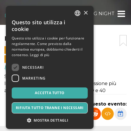
×
HOLY SWING NIGHT
Questo sito utilizza i
ITALIAN
cookie
ENGLISH
HOLY SWING NIGHT
Questo sito utilizza i cookie per funzionare
regolarmente. Come previsto dalla
SPANISH
normativa europea, dobbiamo chiederti il
4 SETTEMBRE 2021 - 19:30
consenso.
Leggi di più
VENDITE ONLINE TERMINATE
NECESSARI
Musica, Eventi Live, Club
Sul palco dalle 22:00 i Jumpin Jive.
MARKETING
Il repertorio dei Jumping Jive è l’espressione più
autentica della swing era degli anni 30 e 40
ACCETTA TUTTO
Condividi questo evento:
RIFIUTA TUTTO TRANNE I NECESSARI
MOSTRA DETTAGLI