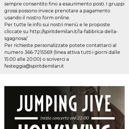
mese
viene
m.stripe.com
sempre consentito fino a esaurimento posti. I gruppi
generalmente
utilizzato per le
grossi possono invece prenotare a pagamento
prestazioni e
l'ottimizzazione
usando il nostro form online.
dei servizi di
Per tutte le info sui nostri menù e le proposte
elaborazione
dei pagamenti,
cliccate su http://spiritdemilan.it/la-fabbrica-della-
facilitando la
memorizzazione
sgagnosa/
dei contenuti
Per richieste personalizzate potete contattarci al
sul browser per
rendere le
numero 366-7215569 (linea attiva tutti i giorni dalle
pagine più
veloci.
15:00 alle 20:00) o scriverci a
CookieScriptConsent
4
Questo cookie
festeggia@spiritdemilan.it
CookieScript
settimane
viene utilizzato
oooh.events
2 giorni
dal servizio
Cookie-
Script.com per
ricordare le
preferenze di
consenso sui
cookie dei
visitatori. È
necessario che il
banner dei
cookie di
Cookie-
Script.com
funzioni