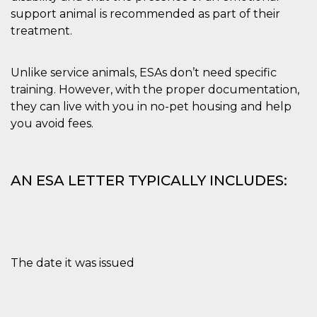
o persistent
support animal is recommended as part of their
30 giorni
treatment.
datr
2 anni
Questo coo
Meta
identifica il
Platform Inc.
browser che
.facebook.com
connette a
Unlike service animals, ESAs don’t need specific
Facebook. 
direttament
training. However, with the proper documentation,
legato alla 
they can live with you in no-pet housing and help
Facebook
dell'utente.
you avoid fees.
Facebook s
che viene
utilizzato p
aiutare con 
sicurezza e a
di accesso
AN ESA LETTER TYPICALLY INCLUDES:
sospette, in
particolare p
rilevamento
bot che ten
di accedere 
servizio. F
afferma anc
il profilo
The date it was issued
comportame
associato a
ciascun coo
datr viene
eliminato d
giorni. Que