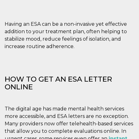
privacy,
garantendo 
loro prefer
siano onora
nelle sessio
Having an ESA can be a non-invasive yet effective
future.
addition to your treatment plan, often helping to
__Secure-ROLLOUT_TOKEN
.youtube.com
5 mesi 4
Utilizzato d
stabilize mood, reduce feelings of isolation, and
settimane
YouTube pe
gestire
increase routine adherence.
l'implement
e la
sperimenta
delle funzio
Aiuta Googl
controllare 
nuove
HOW TO GET AN ESA LETTER
funzionalità
modifiche
ONLINE
dell'interfac
vengono mo
agli utenti
nell'ambito 
e
implementa
The digital age has made mental health services
graduali,
more accessible, and ESA letters are no exception.
garantendo
un'esperien
Many providers now offer telehealth-based services
coerente pe
determinat
that allow you to complete evaluations online. In
utente dura
urgent cases, some services even offer an
instant
esperiment