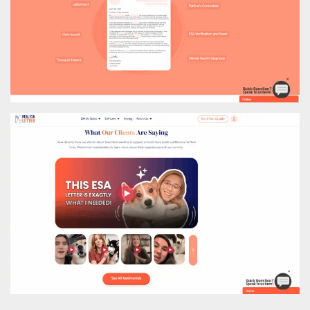
.oooh.events
browser accetti i
cookie.
PHPSESSID
Sessione
Cookie
PHP.net
generato da
oooh.events
applicazioni
basate sul
linguaggio PHP.
Si tratta di un
identificatore
generico
utilizzato per
mantenere le
variabili di
sessione utente.
Normalmente è
un numero
generato in
modo casuale, il
modo in cui
viene utilizzato
può essere
specifico per il
sito, ma un
buon esempio è
mantenere uno
stato di accesso
per un utente
tra le pagine.
m
1 anno 1
Questo cookie
Stripe