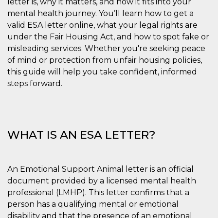
letter is, why it matters, and how it fits into your
correttamente.
mental health journey. You’ll learn how to get a
Storage declaration
valid ESA letter online, what your legal rights are
Storage
under the Fair Housing Act, and how to spot fake or
Nome
Descrizione
type
misleading services. Whether you're seeking peace
fbssls_314278995690155
Session
of mind or protection from unfair housing policies,
storage
this guide will help you take confident, informed
wpEmojiSettingsSupports
Session
steps forward.
storage
cn_uc__
Local
storage
WHAT IS AN ESA LETTER?
An Emotional Support Animal letter is an official
document provided by a licensed mental health
Provider /
Nome
Scadenza
Descrizione
Dominio
professional (LMHP). This letter confirms that a
c_user
4
Cookie di a
person has a qualifying mental or emotional
Meta
settimane
utente. Può
Platform Inc.
disability and that the presence of an emotional
2 giorni
essere di se
.facebook.com