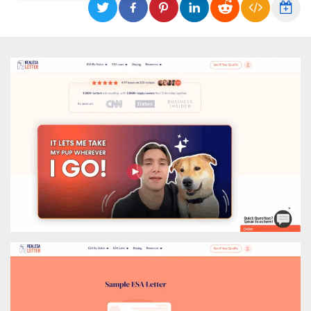
Necessari
Marketing
I cookie strettamente necessari o tecnici sono
indispensabili al funzionamento del sito. I
servizi qui presenti non potranno funzionare
senza.
Provider /
Nome
Scadenza
Descrizione
Dominio
cf_clearance
1 anno
Clearance
Cloudflare,
Cookie from
Inc.
CloudFlare
.oooh.events
stores the proof
of challenge
passed. It is
used to no
longer issue a
captcha or
jschallenge
challenge if
present. It is
required to
reach origin
server.
wordpress_test_cookie
Sessione
Cookie di
Automattic
Wordpress,
Inc.
verifica che il