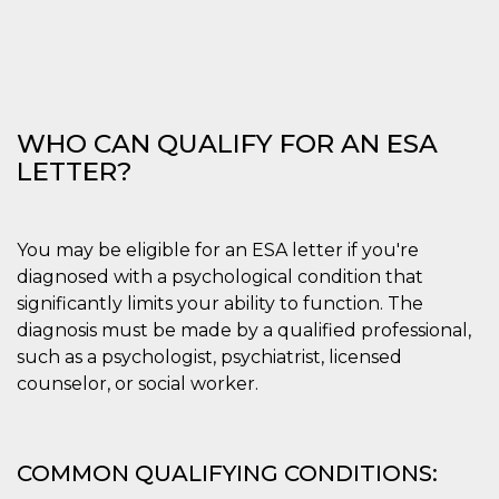
disabilitare 
.facebook.com
visualizzazi
delle inserz
Meta in base
sue attività 
web di terzi
sb
2 anni
Identificazi
Meta
browser di
Platform Inc.
WHO CAN QUALIFY FOR AN ESA
Facebook,
.facebook.com
autenticazi
LETTER?
marketing e 
cookie di
funzione spe
di Facebook
You may be eligible for an ESA letter if you're
usida
.facebook.com
Sessione
raccoglie
informazion
diagnosed with a psychological condition that
browser
dell'utente 
significantly limits your ability to function. The
dell'identifi
diagnosis must be made by a qualified professional,
univoco, uti
per persona
such as a psychologist, psychiatrist, licensed
la pubblicit
gli utenti
counselor, or social worker.
xs
3 mesi
Utilizzato p
Meta
mantenere 
Platform Inc.
sessione
.facebook.com
COMMON QUALIFYING CONDITIONS:
__cf_bm
29 minuti
Questo coo
Cloudflare
58
viene utiliz
Inc.