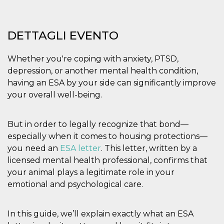
mese
viene
m.stripe.com
generalmente
utilizzato per le
prestazioni e
l'ottimizzazione
DETTAGLI EVENTO
dei servizi di
elaborazione
dei pagamenti,
facilitando la
Whether you're coping with anxiety, PTSD,
memorizzazione
depression, or another mental health condition,
dei contenuti
sul browser per
having an ESA by your side can significantly improve
rendere le
pagine più
your overall well-being.
veloci.
CookieScriptConsent
4
Questo cookie
CookieScript
settimane
viene utilizzato
oooh.events
But in order to legally recognize that bond—
2 giorni
dal servizio
Cookie-
especially when it comes to housing protections—
Script.com per
you need an
ESA letter
. This letter, written by a
ricordare le
preferenze di
licensed mental health professional, confirms that
consenso sui
cookie dei
your animal plays a legitimate role in your
visitatori. È
emotional and psychological care.
necessario che il
banner dei
cookie di
Cookie-
Script.com
In this guide, we’ll explain exactly what an ESA
funzioni