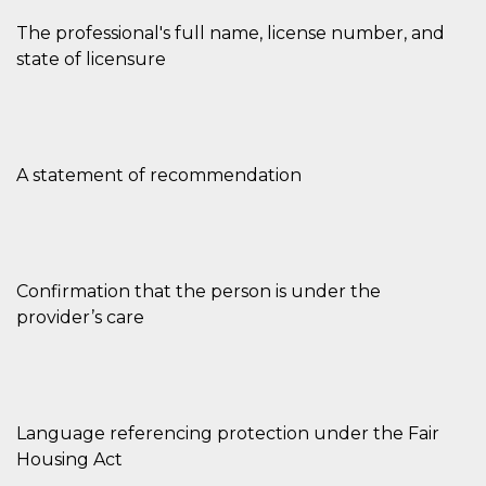
cookie viene
anche trami
The professional's full name, license number, and
piace e altri
state of licensure
pulsanti e t
Facebook
posizionati 
molti siti W
diversi.
dpr
.facebook.com
1
permette di
settimana
controllare 
A statement of recommendation
funzione “S
su Facebook
pulsante “M
piace”, rac
le impostaz
della lingua
permettono
condividere
Confirmation that the person is under the
pagina.
provider’s care
fr
3 mesi
Contiene la
Meta
combinazio
Platform Inc.
ID univoco 
.facebook.com
browser e
dell'utente,
utilizzata pe
pubblicità m
Language referencing protection under the Fair
oo
5 anni
consente
Housing Act
Meta
all'utente di
Platform Inc.