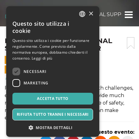
×
HOW TO GET AN EMOTIONAL SUPPORT A
Questo sito utilizza i
ITALIAN
cookie
ENGLISH
HOW TO GET AN EMOTIONAL
Questo sito utilizza i cookie per funzionare
regolarmente. Come previsto dalla
SUPPORT ANIMAL LETTER
SPANISH
normativa europea, dobbiamo chiederti il
consenso.
Leggi di più
28 LUGLIO 2025 - 05:00
VENDITE ONLINE TERMINATE
NECESSARI
Salute & Benessere
MARKETING
For individuals living with mental health challenges,
emotional support animals (ESAs) provide much
ACCETTA TUTTO
more than comfort—they offer a sense of safety,
routine, and emotional stability that can make
RIFIUTA TUTTO TRANNE I NECESSARI
everyday life feel manageable.
MOSTRA DETTAGLI
Condividi questo evento: