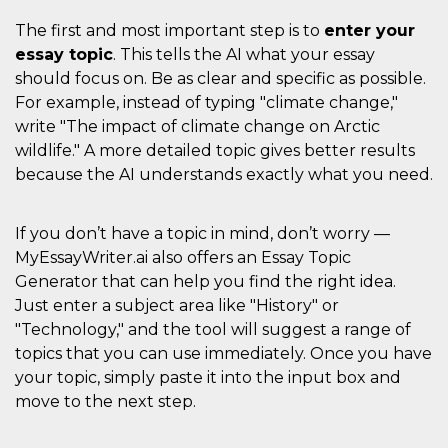
mese
viene
m.stripe.com
generalmente
The first and most important step is to
enter your
utilizzato per le
prestazioni e
essay topic
. This tells the AI what your essay
l'ottimizzazione
dei servizi di
should focus on. Be as clear and specific as possible.
elaborazione
dei pagamenti,
For example, instead of typing "climate change,"
facilitando la
write "The impact of climate change on Arctic
memorizzazione
dei contenuti
wildlife." A more detailed topic gives better results
sul browser per
rendere le
because the AI understands exactly what you need.
pagine più
veloci.
CookieScriptConsent
4
Questo cookie
CookieScript
If you don’t have a topic in mind, don’t worry —
settimane
viene utilizzato
oooh.events
2 giorni
dal servizio
MyEssayWriter.ai also offers an Essay Topic
Cookie-
Generator that can help you find the right idea.
Script.com per
ricordare le
Just enter a subject area like "History" or
preferenze di
consenso sui
"Technology," and the tool will suggest a range of
cookie dei
topics that you can use immediately. Once you have
visitatori. È
necessario che il
your topic, simply paste it into the input box and
banner dei
cookie di
move to the next step.
Cookie-
Script.com
funzioni