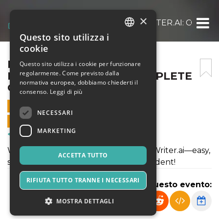
×
HOW TO USE MYESSAYWRITER.AI: COMPL
Questo sito utilizza i
ITALIAN
cookie
ENGLISH
HOW TO USE
Questo sito utilizza i cookie per funzionare
regolarmente. Come previsto dalla
MYESSAYWRITER.AI: COMPLETE
SPANISH
normativa europea, dobbiamo chiederti il
GUIDE FOR STUDENTS
consenso.
Leggi di più
30 LUGLIO 2025 - 08:10
NECESSARI
VENDITE ONLINE TERMINATE
MARKETING
Corsi & Formazione
Write better essays fast with MyEssayWriter.ai—easy,
ACCETTA TUTTO
smart, and customizable for every student!
RIFIUTA TUTTO TRANNE I NECESSARI
Condividi questo evento:
MOSTRA DETTAGLI