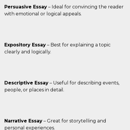
disabilitare 
.facebook.com
visualizzazi
Persuasive Essay
– Ideal for convincing the reader
delle inserz
Meta in base
with emotional or logical appeals.
sue attività 
web di terzi
sb
2 anni
Identificazi
Meta
browser di
Platform Inc.
Facebook,
.facebook.com
autenticazi
Expository Essay
– Best for explaining a topic
marketing e 
cookie di
clearly and logically.
funzione spe
di Facebook
usida
.facebook.com
Sessione
raccoglie
informazion
browser
dell'utente 
dell'identifi
Descriptive Essay
– Useful for describing events,
univoco, uti
people, or places in detail.
per persona
la pubblicit
gli utenti
xs
3 mesi
Utilizzato p
Meta
mantenere 
Platform Inc.
sessione
.facebook.com
Narrative Essay
– Great for storytelling and
__cf_bm
29 minuti
Questo coo
Cloudflare
personal experiences.
58
viene utiliz
Inc.