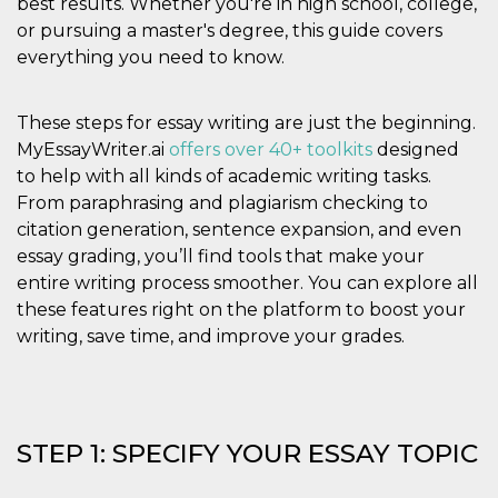
best results. Whether you're in high school, college,
.oooh.events
browser accetti i
or pursuing a master's degree, this guide covers
cookie.
everything you need to know.
PHPSESSID
Sessione
Cookie
PHP.net
generato da
oooh.events
applicazioni
basate sul
These steps for essay writing are just the beginning.
linguaggio PHP.
Si tratta di un
MyEssayWriter.ai
offers over 40+ toolkits
designed
identificatore
generico
to help with all kinds of academic writing tasks.
utilizzato per
From paraphrasing and plagiarism checking to
mantenere le
variabili di
citation generation, sentence expansion, and even
sessione utente.
Normalmente è
essay grading, you’ll find tools that make your
un numero
entire writing process smoother. You can explore all
generato in
modo casuale, il
these features right on the platform to boost your
modo in cui
viene utilizzato
writing, save time, and improve your grades.
può essere
specifico per il
sito, ma un
buon esempio è
mantenere uno
stato di accesso
per un utente
STEP 1: SPECIFY YOUR ESSAY TOPIC
tra le pagine.
m
1 anno 1
Questo cookie
Stripe