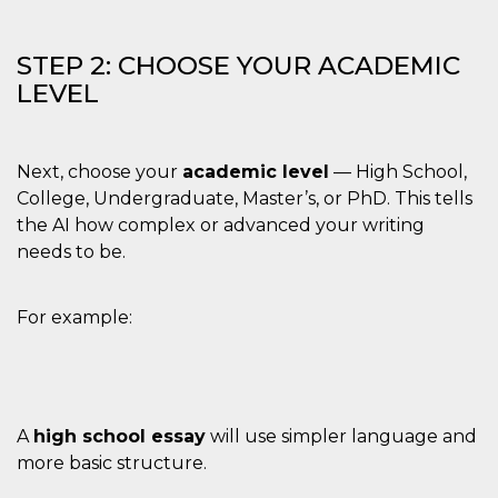
correttamente.
Storage declaration
STEP 2: CHOOSE YOUR ACADEMIC
Storage
LEVEL
Nome
Descrizione
type
fbssls_314278995690155
Session
storage
Next, choose your
academic level
— High School,
wpEmojiSettingsSupports
Session
storage
College, Undergraduate, Master’s, or PhD. This tells
the AI how complex or advanced your writing
cn_uc__
Local
storage
needs to be.
For example:
Provider /
Nome
Scadenza
Descrizione
Dominio
A
high school essay
will use simpler language and
more basic structure.
c_user
4
Cookie di a
Meta
settimane
utente. Può
Platform Inc.
2 giorni
essere di se
.facebook.com