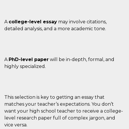
o persistent
30 giorni
datr
2 anni
Questo coo
Meta
identifica il
Platform Inc.
A
college-level essay
may involve citations,
browser che
.facebook.com
connette a
detailed analysis, and a more academic tone.
Facebook. 
direttament
legato alla 
Facebook
dell'utente.
Facebook s
che viene
A
PhD-level paper
will be in-depth, formal, and
utilizzato p
aiutare con 
highly specialized.
sicurezza e a
di accesso
sospette, in
particolare p
rilevamento
bot che ten
di accedere 
servizio. F
This selection is key to getting an essay that
afferma anc
matches your teacher’s expectations. You don’t
il profilo
comportame
want your high school teacher to receive a college-
associato a
ciascun coo
level research paper full of complex jargon, and
datr viene
vice versa.
eliminato d
giorni. Que