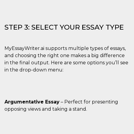
cookie viene
anche trami
piace e altri
pulsanti e t
Facebook
posizionati 
STEP 3: SELECT YOUR ESSAY TYPE
molti siti W
diversi.
dpr
.facebook.com
1
permette di
settimana
controllare 
MyEssayWriter.ai supports multiple types of essays,
funzione “S
su Facebook
and choosing the right one makes a big difference
pulsante “M
in the final output. Here are some options you’ll see
piace”, rac
le impostaz
in the drop-down menu:
della lingua
permettono
condividere
pagina.
fr
3 mesi
Contiene la
Meta
combinazio
Platform Inc.
ID univoco 
.facebook.com
Argumentative Essay
– Perfect for presenting
browser e
opposing views and taking a stand.
dell'utente,
utilizzata pe
pubblicità m
oo
5 anni
consente
Meta
all'utente di
Platform Inc.