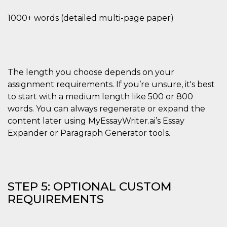
privacy,
garantendo 
1000+ words (detailed multi-page paper)
loro prefer
siano onora
nelle sessio
future.
__Secure-ROLLOUT_TOKEN
.youtube.com
5 mesi 4
Utilizzato d
settimane
YouTube pe
gestire
The length you choose depends on your
l'implement
assignment requirements. If you’re unsure, it's best
e la
sperimenta
to start with a medium length like 500 or 800
delle funzio
Aiuta Googl
words. You can always regenerate or expand the
controllare 
nuove
content later using MyEssayWriter.ai’s Essay
funzionalità
Expander or Paragraph Generator tools.
modifiche
dell'interfac
vengono mo
agli utenti
nell'ambito 
e
implementa
STEP 5: OPTIONAL CUSTOM
graduali,
garantendo
REQUIREMENTS
un'esperien
coerente pe
determinat
utente dura
esperiment