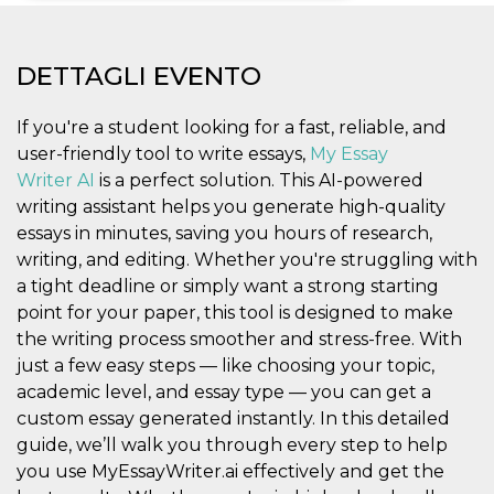
Necessari
Marketing
DETTAGLI EVENTO
I cookie strettamente necessari o tecnici sono
indispensabili al funzionamento del sito. I
servizi qui presenti non potranno funzionare
If you're a student looking for a fast, reliable, and
senza.
user-friendly tool to write essays,
My Essay
Provider /
Nome
Scadenza
Descrizione
Writer AI
is a perfect solution. This AI-powered
Dominio
writing assistant helps you generate high-quality
cf_clearance
1 anno
Clearance
Cloudflare,
Cookie from
essays in minutes, saving you hours of research,
Inc.
CloudFlare
.oooh.events
writing, and editing. Whether you're struggling with
stores the proof
of challenge
a tight deadline or simply want a strong starting
passed. It is
used to no
point for your paper, this tool is designed to make
longer issue a
the writing process smoother and stress-free. With
captcha or
jschallenge
just a few easy steps — like choosing your topic,
challenge if
present. It is
academic level, and essay type — you can get a
required to
reach origin
custom essay generated instantly. In this detailed
server.
guide, we’ll walk you through every step to help
wordpress_test_cookie
Sessione
Cookie di
Automattic
you use MyEssayWriter.ai effectively and get the
Wordpress,
Inc.
verifica che il