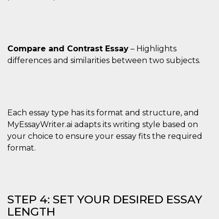
secondi
Cloudflare 
.hubspot.com
distinguere 
umani e bot
vantaggioso 
sito Web, al
di effettuar
rapporti val
Compare and Contrast Essay
– Highlights
sull'utilizzo
proprio sit
differences and similarities between two subjects.
_cfuvid
.hubspot.com
Sessione
Questo coo
viene utiliz
Cloudflare 
monitorare 
utenti attra
le sessioni 
Each essay type has its format and structure, and
ottimizzare
l'esperienza
MyEssayWriter.ai adapts its writing style based on
dell'utente
mantenendo
your choice to ensure your essay fits the required
coerenza de
format.
sessione e
fornendo se
personalizza
YSC
Sessione
Questo cook
Google LLC
impostato 
.youtube.com
YouTube pe
tenere tracc
STEP 4: SET YOUR DESIRED ESSAY
delle
LENGTH
visualizzazi
video incorp