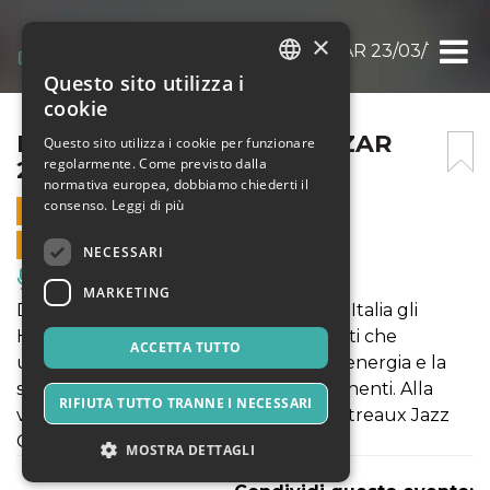
×
HUDSON HORNS @ ALCAZAR 23/03/18
Questo sito utilizza i
ITALIAN
cookie
ENGLISH
HUDSON HORNS @ ALCAZAR
Questo sito utilizza i cookie per funzionare
regolarmente. Come previsto dalla
23/03/18
SPANISH
normativa europea, dobbiamo chiederti il
consenso.
Leggi di più
23 MARZO 2018 - 19:00
VENDITE ONLINE TERMINATE
NECESSARI
Musica, Eventi Live, Club
MARKETING
Direttamente da New York arrivano in Italia gli
Hudson Horns, un collettivo di musicisti che
ACCETTA TUTTO
uniscono il sound da brass band con l'energia e la
storia personale di ognuno dei componenti. Alla
RIFIUTA TUTTO TRANNE I NECESSARI
voce c'è la bravissima Alita Moses (Montreaux Jazz
Competition)
MOSTRA DETTAGLI