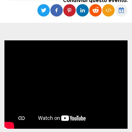
Condividi questo evento:
Necessari
Marketing
I cookie strettamente necessari o tecnici sono
indispensabili al funzionamento del sito. I
servizi qui presenti non potranno funzionare
senza.
Provider /
Nome
Scadenza
Descrizione
Dominio
cf_clearance
1 anno
Clearance
Cloudflare,
Cookie from
Inc.
CloudFlare
.oooh.events
stores the proof
of challenge
passed. It is
used to no
longer issue a
captcha or
jschallenge
challenge if
present. It is
required to
reach origin
server.
wordpress_test_cookie
Sessione
Cookie di
Automattic
Wordpress,
Inc.
verifica che il