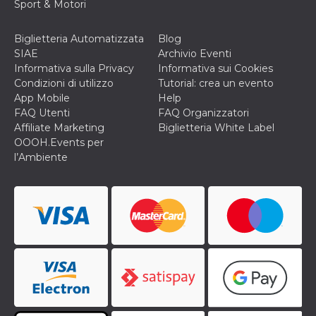
disabilitare 
.facebook.com
Sport & Motori
visualizzazi
delle inserz
Meta in base
Biglietteria Automatizzata
Blog
sue attività 
web di terzi
SIAE
Archivio Eventi
Informativa sulla Privacy
Informativa sui Cookies
sb
2 anni
Identificazi
Meta
browser di
Platform Inc.
Condizioni di utilizzo
Tutorial: crea un evento
Facebook,
.facebook.com
App Mobile
Help
autenticazi
marketing e 
FAQ Utenti
FAQ Organizzatori
cookie di
Affiliate Marketing
Biglietteria White Label
funzione spe
di Facebook
OOOH.Events per
l’Ambiente
usida
.facebook.com
Sessione
raccoglie
informazion
browser
dell'utente 
dell'identifi
univoco, uti
per persona
la pubblicit
gli utenti
xs
3 mesi
Utilizzato p
Meta
mantenere 
Platform Inc.
sessione
.facebook.com
__cf_bm
29 minuti
Questo coo
Cloudflare
58
viene utiliz
Inc.