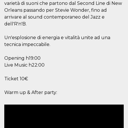
mese
viene
m.stripe.com
varietà di suoni che partono dal Second Line di New
generalmente
utilizzato per le
Orleans passando per Stevie Wonder, fino ad
prestazioni e
arrivare al sound contemporaneo del Jazz e
l'ottimizzazione
dei servizi di
dell'R'n'B.
elaborazione
dei pagamenti,
facilitando la
memorizzazione
Un'esplosione di energia e vitalità unite ad una
dei contenuti
tecnica impeccabile.
sul browser per
rendere le
pagine più
veloci.
Opening h19:00
Live Music h22:00
CookieScriptConsent
4
Questo cookie
CookieScript
settimane
viene utilizzato
oooh.events
2 giorni
dal servizio
Cookie-
Ticket 10€
Script.com per
ricordare le
preferenze di
Warm up & After party:
consenso sui
cookie dei
visitatori. È
necessario che il
banner dei
cookie di
Cookie-
Script.com
funzioni