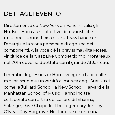
.oooh.events
browser accetti i
cookie.
DETTAGLI EVENTO
PHPSESSID
Sessione
Cookie
PHP.net
generato da
oooh.events
applicazioni
Direttamente da New York arrivano in Italia gli
basate sul
linguaggio PHP.
Hudson Horns, un collettivo di musicisti che
Si tratta di un
identificatore
uniscono il sound tipico di una brass band con
generico
utilizzato per
l'energia e la storia personale di ognuno dei
mantenere le
componenti. Alla voce c'è la bravissima Alita Moses,
variabili di
sessione utente.
vincitrice della "Jazz Live Competition" di Montreaux
Normalmente è
un numero
nel 2014 dove ha duettato con il grande Al Jarreau.
generato in
modo casuale, il
modo in cui
I membri degli Hudson Horns vengono fuori dalle
viene utilizzato
può essere
migliori scuole e università di musica degli Stati Uniti
specifico per il
sito, ma un
come la Julliard School, la New School, Harvard e la
buon esempio è
Manhattan School of Music. Hanno inoltre
mantenere uno
stato di accesso
collaborato con artisti del calibro di Rihanna,
per un utente
tra le pagine.
Solange, Dave Chapelle, The Legendary Johnny
O'Neal, Roy Hargrove. Nel loro live ci sono una
m
1 anno 1
Questo cookie
Stripe