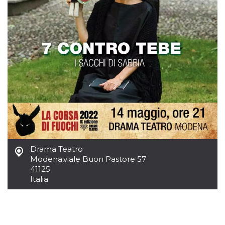
.oooh.events
browser accetti i
cookie.
PHPSESSID
Sessione
Cookie
PHP.net
generato da
oooh.events
applicazioni
basate sul
linguaggio PHP.
Si tratta di un
identificatore
generico
utilizzato per
mantenere le
variabili di
sessione utente.
Normalmente è
un numero
generato in
modo casuale, il
modo in cui
Drama Teatro
viene utilizzato
può essere
Modena
,
viale Buon Pastore 57
specifico per il
41125
sito, ma un
buon esempio è
Italia
mantenere uno
stato di accesso
per un utente
tra le pagine.
m
1 anno 1
Questo cookie
Stripe