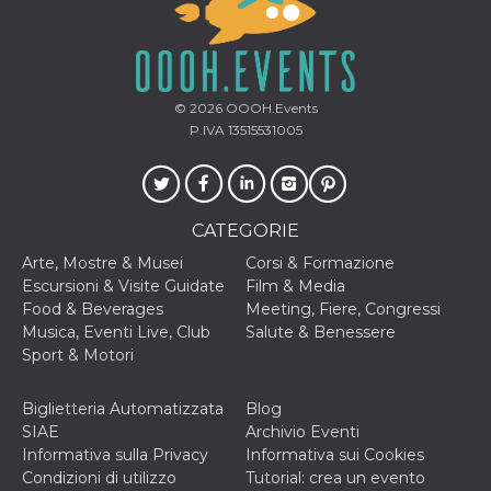
correttamente.
Storage declaration
Storage
Nome
Descrizione
type
© 2026
OOOH.Events
fbssls_314278995690155
Session
P.IVA 13515531005
storage
wpEmojiSettingsSupports
Session
storage
cn_uc__
Local
CATEGORIE
storage
Arte, Mostre & Musei
Corsi & Formazione
Escursioni & Visite Guidate
Film & Media
Food & Beverages
Meeting, Fiere, Congressi
Musica, Eventi Live, Club
Salute & Benessere
Sport & Motori
Provider /
Biglietteria Automatizzata
Blog
Nome
Scadenza
Descrizione
Dominio
SIAE
Archivio Eventi
Informativa sulla Privacy
Informativa sui Cookies
c_user
4
Cookie di a
Meta
settimane
utente. Può
Platform Inc.
Condizioni di utilizzo
Tutorial: crea un evento
2 giorni
essere di se
.facebook.com