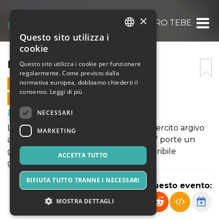
×
I 7 CONTRO TEBE
Questo sito utilizza i
ITALIAN
cookie
ENGLISH
I 7 CONTRO TEBE
Questo sito utilizza i cookie per funzionare
regolarmente. Come previsto dalla
SPANISH
normativa europea, dobbiamo chiederti il
14 MAGGIO 2022 - 21:00
consenso.
Leggi di più
VENDITE ONLINE TERMINATE
NECESSARI
Musica, Eventi Live, Club
La tragedia di Eschilo inizia qui, con l’esercito argivo
MARKETING
alle porte di Tebe: per ciascuna delle 7 porte un
guerriero terribile e un altrettanto terribile
ACCETTA TUTTO
guardiano. Chi avrà la meglio?
RIFIUTA TUTTO TRANNE I NECESSARI
Condividi questo evento:
MOSTRA DETTAGLI