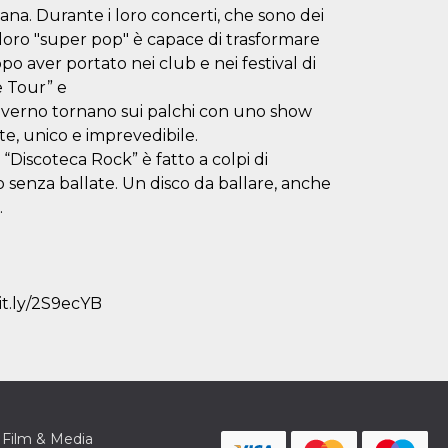
iana. Durante i loro concerti, che sono dei
l loro "super pop" è capace di trasformare
Dopo aver portato nei club e nei festival di
e Tour” e
nverno tornano sui palchi con uno show
e, unico e imprevedibile.
“Discoteca Rock” è fatto a colpi di
o senza ballate. Un disco da ballare, anche
.
it.ly/2S9ecYB
Film & Media