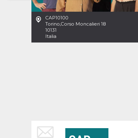
Necessari
Marketing
CAP10100
I cookie strettamente necessari o tecnici sono
Torino
,
Corso Moncalieri 18
indispensabili al funzionamento del sito. I
10131
servizi qui presenti non potranno funzionare
Italia
senza.
Provider /
Nome
Scadenza
Descrizione
Dominio
cf_clearance
1 anno
Clearance
Cloudflare,
Cookie from
Inc.
CloudFlare
.oooh.events
stores the proof
of challenge
passed. It is
used to no
longer issue a
captcha or
jschallenge
challenge if
present. It is
required to
reach origin
server.
wordpress_test_cookie
Sessione
Cookie di
Automattic
Wordpress,
Inc.
verifica che il