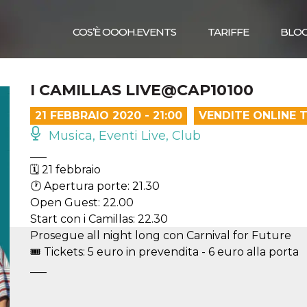
COS’È OOOH.EVENTS
TARIFFE
BLO
I CAMILLAS LIVE@CAP10100
21 FEBBRAIO 2020 - 21:00
VENDITE ONLINE 
Musica, Eventi Live, Club
___
🗓 21 febbraio
🕐 Apertura porte: 21.30
Open Guest: 22.00
Start con i Camillas: 22.30
Prosegue all night long con Carnival for Future
🎟 Tickets: 5 euro in prevendita - 6 euro alla porta
___