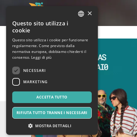
×
Questo sito utilizza i
ITALIAN
cookie
ENGLISH
Questo sito utilizza i cookie per funzionare
regolarmente. Come previsto dalla
SPANISH
normativa europea, dobbiamo chiederti il
consenso.
Leggi di più
NECESSARI
MARKETING
ACCETTA TUTTO
RIFIUTA TUTTO TRANNE I NECESSARI
MOSTRA DETTAGLI