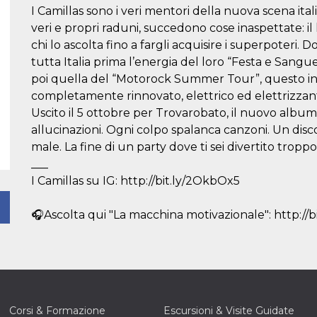
I Camillas sono i veri mentori della nuova scena ital
veri e propri raduni, succedono cose inaspettate: i
chi lo ascolta fino a fargli acquisire i superpoteri. 
tutta Italia prima l’energia del loro “Festa e Sangu
poi quella del “Motorock Summer Tour”, questo i
completamente rinnovato, elettrico ed elettrizzant
Uscito il 5 ottobre per Trovarobato, il nuovo album 
allucinazioni. Ogni colpo spalanca canzoni. Un disc
male. La fine di un party dove ti sei divertito troppo
___
I Camillas su IG: http://bit.ly/2OkbOx5
🎧Ascolta qui "La macchina motivazionale": http://b
Corsi & Formazione
Escursioni & Visite Guidate