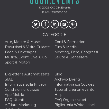
ciascun coo
datr viene
© 2026
OOOH.Events
eliminato d
giorni. Que
P.IVA 13515531005
cookie viene
anche trami
piace e altri
pulsanti e t
Facebook
posizionati 
CATEGORIE
molti siti W
diversi.
Arte, Mostre & Musei
Corsi & Formazione
dpr
.facebook.com
1
permette di
Escursioni & Visite Guidate
Film & Media
settimana
controllare 
Food & Beverages
Meeting, Fiere, Congressi
funzione “S
su Facebook
Musica, Eventi Live, Club
Salute & Benessere
pulsante “M
Sport & Motori
piace”, rac
le impostaz
della lingua
permettono
Biglietteria Automatizzata
Blog
condividere
SIAE
Archivio Eventi
pagina.
Informativa sulla Privacy
Informativa sui Cookies
fr
2 mesi 4
Contiene la
Meta
Condizioni di utilizzo
Tutorial: crea un evento
settimane
combinazio
Platform Inc.
App Mobile
Help
ID univoco 
.facebook.com
browser e
FAQ Utenti
FAQ Organizzatori
dell'utente,
Affiliate Marketing
Biglietteria White Label
utilizzata pe
pubblicità m