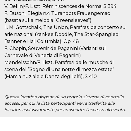
server.
V. Bellini/F. Liszt, Réminiscences de Norma, S 394
wordpress_test_cookie
Sessione
Cookie di
Automattic
F. Busoni, Elegia n.4 Turandots Frauengemac
Wordpress,
Inc.
(basata sulla melodia “Greensleeves”)
verifica che il
.oooh.events
browser accetti i
L. M. Gottschalk, The Union, Parafrasi da concerto su
cookie.
arie nazional (Yankee Doodle, The Star-Spangled
PHPSESSID
Sessione
Cookie
PHP.net
Banner e Hail Columbia), Op. 48
generato da
oooh.events
applicazioni
F. Chopin, Souvenir de Paganini (Varianti sul
basate sul
linguaggio PHP.
Carnevale di Venezia di Paganini)
Si tratta di un
identificatore
Mendelssohn/F. Liszt, Parafrasi dalle musiche di
generico
scena del “Sogno di una notte di mezza estate”
utilizzato per
mantenere le
(Marcia nuziale e Danza degli elfi), S 410
variabili di
sessione utente.
Normalmente è
un numero
generato in
Questa location dispone di un proprio sistema di controllo
modo casuale, il
modo in cui
accessi, per cui la lista partecipanti verrà trasferita alla
viene utilizzato
location esclusivamente per consentire l'accesso all'evento.
può essere
specifico per il
sito, ma un
buon esempio è
mantenere uno
stato di accesso