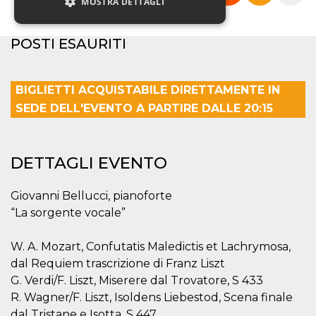
MOSTRA DETTAGLI
POSTI ESAURITI
Necessari
Marketing
Non classificati
BIGLIETTI ACQUISTABILE DIRETTAMENTE IN
I cookie strettamente necessari o tecnici sono
SEDE DELL'EVENTO A PARTIRE DALLE 20:15
indispensabili al funzionamento del sito. I
servizi qui presenti non potranno funzionare
senza.
Provider /
DETTAGLI EVENTO
Nome
Scadenza
Descrizione
Dominio
cf_clearance
1 anno
Clearance
Cloudflare,
Giovanni Bellucci, pianoforte
Cookie from
Inc.
CloudFlare
.oooh.events
“La sorgente vocale”
stores the proof
of challenge
passed. It is
W. A. Mozart, Confutatis Maledictis et Lachrymosa,
used to no
longer issue a
dal Requiem trascrizione di Franz Liszt
captcha or
jschallenge
G. Verdi/F. Liszt, Miserere dal Trovatore, S 433
challenge if
present. It is
R. Wagner/F. Liszt, Isoldens Liebestod, Scena finale
required to
dal Tristane e Isotta, S 447
reach origin