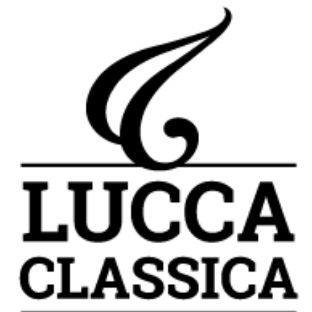
per un utente
tra le pagine.
CookieScriptConsent
4
Questo cookie
CookieScript
settimane
viene utilizzato
oooh.events
2 giorni
dal servizio
Cookie-
Script.com per
ricordare le
preferenze di
consenso sui
cookie dei
visitatori. È
necessario che il
banner dei
cookie di
Cookie-
Script.com
funzioni
correttamente.
m
1 anno 1
Questo cookie
Stripe
mese
viene
m.stripe.com
generalmente
utilizzato per le
prestazioni e
l'ottimizzazione
dei servizi di
elaborazione
dei pagamenti,
facilitando la