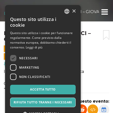
×
I CONCERTI DI PIEVE A ELICI – GIOVANNI B
Questo sito utilizza i
ITALIAN
cookie
ENGLISH
I CONCERTI DI PIEVE A ELICI –
Questo sito utilizza i cookie per funzionare
regolarmente. Come previsto dalla
GIOVANNI BELLUCCI
SPANISH
normativa europea, dobbiamo chiederti il
consenso.
Leggi di più
12 LUGLIO 2021 - 21:15
VENDITE ONLINE TERMINATE
NECESSARI
Musica, Eventi Live, Club
MARKETING
I concerti di Pieve a Elici a Lucca Classica
NON CLASSIFICATI
Giovanni Bellucci, pianoforte
“La sorgente vocale”
ACCETTA TUTTO
Condividi questo evento:
RIFIUTA TUTTO TRANNE I NECESSARI