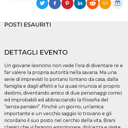
Necessari
Marketing
I cookie strettamente necessari o tecnici sono
POSTI ESAURITI
indispensabili al funzionamento del sito. I
servizi qui presenti non potranno funzionare
senza.
Provider /
Nome
Scadenza
Descrizione
Dominio
DETTAGLI EVENTO
cf_clearance
1 anno
Clearance
Cloudflare,
Cookie from
Inc.
CloudFlare
.oooh.events
Un giovane leoncino non vede l’ora di diventare re e
stores the proof
of challenge
far valere la propria autorità nella savana. Ma una
passed. It is
serie di imprevisti lo portano lontano da casa, dalla
used to no
longer issue a
famiglia e dagli affetti e lui quasi rinuncia al proprio
captcha or
jschallenge
destino, diventando amico di due personaggi comici
challenge if
ed improbabili ed abbracciando la filosofia del
present. It is
required to
“senza pensieri”. Finché un giorno, un’amica
reach origin
server.
importante e un vecchio saggio lo trovano e gli
ricordano il suo posto nel cerchio della vita. Brani
wordpress_test_cookie
Sessione
Cookie di
Automattic
Wordpress,
Inc.
classici che vi faranno emozionare, dolcezza e risate.
verifica che il