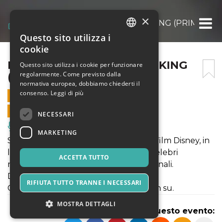
×
I JUST CAN’T WAIT TO BE KING (PRIMA)
Questo sito utilizza i
ITALIAN
cookie
ENGLISH
I JUST CAN’T WAIT TO BE KING
Questo sito utilizza i cookie per funzionare
regolarmente. Come previsto dalla
(PRIMA)
SPANISH
normativa europea, dobbiamo chiederti il
consenso.
Leggi di più
3 MAGGIO 2026 - 18:30
VENDITE ONLINE TERMINATE
NECESSARI
Musica, Eventi Live, Club
MARKETING
Spettacolo teatrale ispirato al classico film Disney, in
lingua inglese e con live band. Brani celebri
ACCETTA TUTTO
riarrangiati, coreografie e costumi originali.
Durata 60 minuti circa.
RIFIUTA TUTTO TRANNE I NECESSARI
Consigliato ad un pubblico dai 6 anni in su.
MOSTRA DETTAGLI
Condividi questo evento: