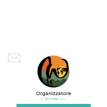
mese
viene
m.stripe.com
generalmente
utilizzato per le
prestazioni e
l'ottimizzazione
dei servizi di
elaborazione
dei pagamenti,
facilitando la
memorizzazione
dei contenuti
sul browser per
rendere le
pagine più
veloci.
CookieScriptConsent
4
Questo cookie
CookieScript
settimane
viene utilizzato
oooh.events
2 giorni
dal servizio
Cookie-
Script.com per
ricordare le
preferenze di
consenso sui
cookie dei
visitatori. È
necessario che il
banner dei
Organizzatore
cookie di
Cookie-
C Wonder s.r.l.
Script.com
funzioni