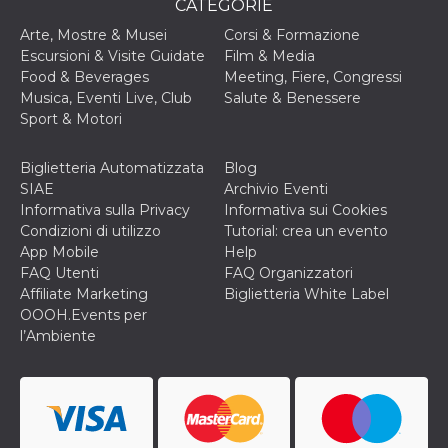
CATEGORIE
o persistent
30 giorni
Arte, Mostre & Musei
Corsi & Formazione
datr
2 anni
Questo coo
Meta
Escursioni & Visite Guidate
Film & Media
identifica il
Platform Inc.
Food & Beverages
Meeting, Fiere, Congressi
browser che
.facebook.com
connette a
Musica, Eventi Live, Club
Salute & Benessere
Facebook. 
Sport & Motori
direttament
legato alla 
Facebook
dell'utente.
Biglietteria Automatizzata
Blog
Facebook s
SIAE
Archivio Eventi
che viene
utilizzato p
Informativa sulla Privacy
Informativa sui Cookies
aiutare con 
Condizioni di utilizzo
Tutorial: crea un evento
sicurezza e a
di accesso
App Mobile
Help
sospette, in
FAQ Utenti
FAQ Organizzatori
particolare p
rilevamento
Affiliate Marketing
Biglietteria White Label
bot che ten
OOOH.Events per
di accedere 
servizio. F
l’Ambiente
afferma anc
il profilo
comportame
associato a
ciascun coo
datr viene
eliminato d
giorni. Que