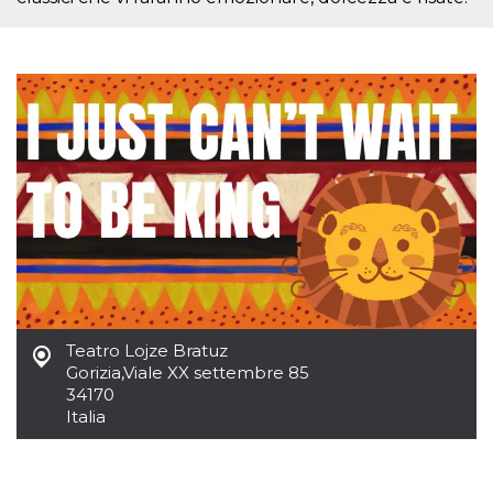
.oooh.events
browser accetti i
cookie.
PHPSESSID
Sessione
Cookie
PHP.net
generato da
oooh.events
applicazioni
basate sul
linguaggio PHP.
Si tratta di un
identificatore
generico
utilizzato per
mantenere le
variabili di
sessione utente.
Normalmente è
un numero
generato in
modo casuale, il
modo in cui
viene utilizzato
può essere
Teatro Lojze Bratuz
specifico per il
sito, ma un
Gorizia
,
Viale XX settembre 85
buon esempio è
34170
mantenere uno
Italia
stato di accesso
per un utente
tra le pagine.
m
1 anno 1
Questo cookie
Stripe