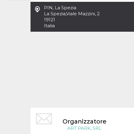
PIN, La Spezia
Necessari
Marketing
La Spezia
,
Viale Mazzini, 2
19121
I cookie strettamente necessari o tecnici sono
Italia
indispensabili al funzionamento del sito. I
servizi qui presenti non potranno funzionare
senza.
Provider /
Nome
Scadenza
Descrizione
Dominio
cf_clearance
1 anno
Clearance
Cloudflare,
Cookie from
Inc.
CloudFlare
.oooh.events
stores the proof
of challenge
passed. It is
used to no
longer issue a
captcha or
jschallenge
challenge if
present. It is
required to
reach origin
server.
Organizzatore
wordpress_test_cookie
Sessione
Cookie di
Automattic
ART PARK, SRL
Wordpress,
Inc.
verifica che il