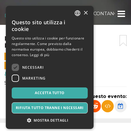
×
I MUSICANTI DI BREMA RACCONTANO
Questo sito utilizza i
ITALIAN
cookie
ENGLISH
I MUSICANTI DI BREMA
Questo sito utilizza i cookie per funzionare
regolarmente. Come previsto dalla
RACCONTANO
SPANISH
normativa europea, dobbiamo chiederti il
consenso.
Leggi di più
27 OTTOBRE 2024 - 17:15
VENDITE ONLINE TERMINATE
NECESSARI
Musica, Eventi Live, Club
MARKETING
Spettacolo di Teatro Ragazzi
ACCETTA TUTTO
Condividi questo evento:
RIFIUTA TUTTO TRANNE I NECESSARI
MOSTRA DETTAGLI