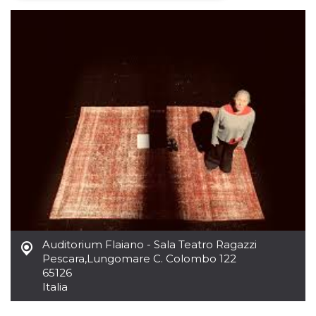
Necessari
Marketing
I cookie strettamente necessari o tecnici sono
indispensabili al funzionamento del sito. I
servizi qui presenti non potranno funzionare
senza.
Provider /
Nome
Scadenza
Descrizione
Dominio
cf_clearance
1 anno
Clearance
Cloudflare,
Cookie from
Inc.
CloudFlare
.oooh.events
stores the proof
of challenge
passed. It is
used to no
longer issue a
captcha or
jschallenge
challenge if
Auditorium Flaiano - Sala Teatro Ragazzi
present. It is
required to
Pescara
,
Lungomare C. Colombo 122
reach origin
65126
server.
Italia
wordpress_test_cookie
Sessione
Cookie di
Automattic
Wordpress,
Inc.
verifica che il