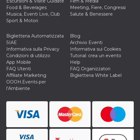
Escursioni & Visite Guidate
Film & Media
correttamente.
Food & Beverages
Meeting, Fiere, Congressi
Storage declaration
Musica, Eventi Live, Club
Salute & Benessere
Sport & Motori
Storage
Nome
Descrizione
type
Biglietteria Automatizzata
Blog
fbssls_314278995690155
Session
storage
SIAE
Archivio Eventi
Informativa sulla Privacy
Informativa sui Cookies
wpEmojiSettingsSupports
Session
storage
Condizioni di utilizzo
Tutorial: crea un evento
App Mobile
Help
cn_uc__
Local
storage
FAQ Utenti
FAQ Organizzatori
Affiliate Marketing
Biglietteria White Label
OOOH.Events per
l’Ambiente
Provider /
Nome
Scadenza
Descrizione
Dominio
c_user
4
Cookie di a
Meta
settimane
utente. Può
Platform Inc.
2 giorni
essere di se
.facebook.com