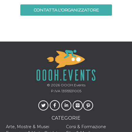
mese
viene
m.stripe.com
generalmente
utilizzato per le
CONTATTA L'ORGANIZZATORE
prestazioni e
l'ottimizzazione
dei servizi di
elaborazione
dei pagamenti,
facilitando la
memorizzazione
dei contenuti
sul browser per
rendere le
pagine più
veloci.
CookieScriptConsent
4
Questo cookie
CookieScript
settimane
viene utilizzato
oooh.events
2 giorni
dal servizio
Cookie-
Script.com per
© 2026
OOOH.Events
ricordare le
P.IVA 13515531005
preferenze di
consenso sui
cookie dei
visitatori. È
necessario che il
banner dei
cookie di
CATEGORIE
Cookie-
Script.com
Arte, Mostre & Musei
Corsi & Formazione
funzioni