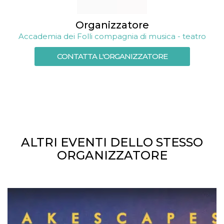
memorizzazione
dei contenuti
sul browser per
rendere le
Organizzatore
pagine più
Accademia dei Folli compagnia di musica - teatro
veloci.
Storage declaration
CONTATTA L'ORGANIZZATORE
Nome
Storage type
Descrizione
wpEmojiSettingsSupports
Archiviazione
di sessione
cn_uc__
Archiviazione
locale
fbssls_314278995690155
Archiviazione
di sessione
ALTRI EVENTI DELLO STESSO
ORGANIZZATORE
Provider /
Nome
Scadenza
Descrizione
Dominio
__Secure-
.youtube.com
5 mesi 4
YNID
settimane
Provider /
Nome
Scadenza
Descrizione
Dominio