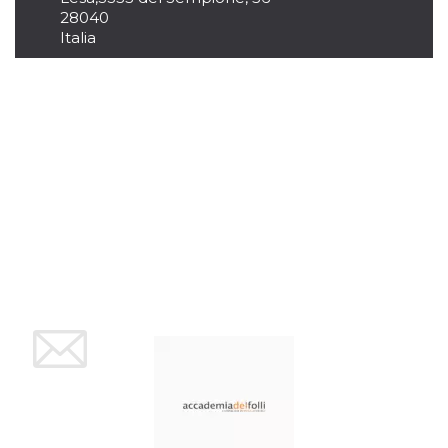
per un utente
28040
tra le pagine.
Italia
CookieScriptConsent
4
Questo cookie
CookieScript
settimane
viene utilizzato
oooh.events
2 giorni
dal servizio
Cookie-
Script.com per
ricordare le
preferenze di
consenso sui
cookie dei
visitatori. È
necessario che il
banner dei
cookie di
Cookie-
Script.com
funzioni
correttamente.
m
1 anno 1
Questo cookie
Stripe
mese
viene
m.stripe.com
generalmente
utilizzato per le
prestazioni e
l'ottimizzazione
dei servizi di
elaborazione
dei pagamenti,
facilitando la