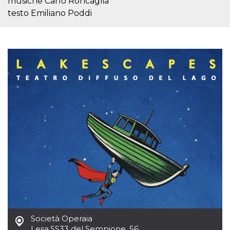
musiche Carlo Roncaglia
server.
testo Emiliano Poddi
wordpress_test_cookie
Sessione
Cookie di
Automattic
Wordpress,
Inc.
verifica che il
.oooh.events
browser accetti i
cookie.
PHPSESSID
Sessione
Cookie
PHP.net
generato da
oooh.events
applicazioni
basate sul
linguaggio PHP.
Si tratta di un
identificatore
generico
utilizzato per
mantenere le
variabili di
sessione utente.
Normalmente è
un numero
generato in
modo casuale, il
modo in cui
viene utilizzato
può essere
specifico per il
sito, ma un
buon esempio è
Società Operaia
mantenere uno
Lesa
,
SS33 del Sempione, 56
stato di accesso