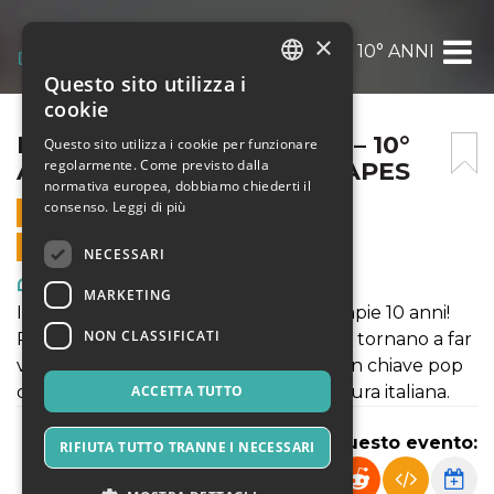
×
I PROMESSI SPOSI ON AIR – 10° ANNIVERS
Questo sito utilizza i
ITALIAN
cookie
ENGLISH
I PROMESSI SPOSI ON AIR – 10°
Questo sito utilizza i cookie per funzionare
regolarmente. Come previsto dalla
ANNIVERSARIO – LAKESCAPES
SPANISH
normativa europea, dobbiamo chiederti il
consenso.
Leggi di più
31 MAGGIO 2025 - 21:00
VENDITE ONLINE TERMINATE
NECESSARI
Arte, Mostre & Musei
MARKETING
Il nostro spettacolo più fortunato compie 10 anni!
NON CLASSIFICATI
Renzo, Lucia, Don Rodrigo e Gertrude tornano a far
visita a Manzoni in questa rivisitazione in chiave pop
del romanzo più famoso della letteratura italiana.
ACCETTA TUTTO
Condividi questo evento:
RIFIUTA TUTTO TRANNE I NECESSARI