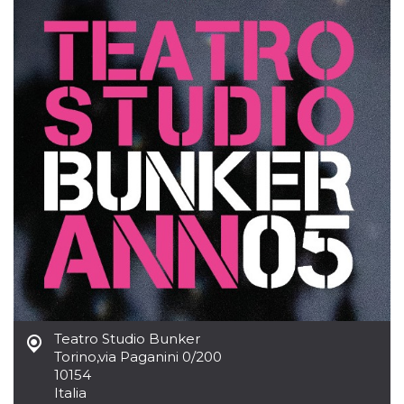
mese
viene
m.stripe.com
generalmente
utilizzato per le
prestazioni e
l'ottimizzazione
dei servizi di
elaborazione
dei pagamenti,
facilitando la
memorizzazione
dei contenuti
sul browser per
rendere le
pagine più
veloci.
CookieScriptConsent
4
Questo cookie
CookieScript
settimane
viene utilizzato
oooh.events
2 giorni
dal servizio
Cookie-
Script.com per
ricordare le
preferenze di
consenso sui
cookie dei
visitatori. È
necessario che il
Teatro Studio Bunker
banner dei
Torino
,
via Paganini 0/200
cookie di
Cookie-
10154
Script.com
Italia
funzioni