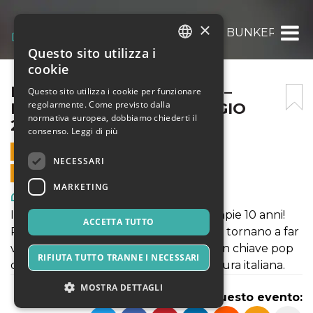
×
I PROMESSI SPOSI ON AIR – BUNKER ANN05
Questo sito utilizza i
ITALIAN
cookie
ENGLISH
I PROMESSI SPOSI ON AIR –
Questo sito utilizza i cookie per funzionare
regolarmente. Come previsto dalla
BUNKER ANN05 – 16 MAGGIO
SPANISH
normativa europea, dobbiamo chiederti il
2025
consenso.
Leggi di più
16 MAGGIO 2025 - 21:00
NECESSARI
VENDITE ONLINE TERMINATE
MARKETING
Arte, Mostre & Musei
Il nostro spettacolo più fortunato compie 10 anni!
ACCETTA TUTTO
Renzo, Lucia, Don Rodrigo e Gertrude tornano a far
visita a Manzoni in questa rivisitazione in chiave pop
RIFIUTA TUTTO TRANNE I NECESSARI
del romanzo più famoso della letteratura italiana.
MOSTRA DETTAGLI
Condividi questo evento: