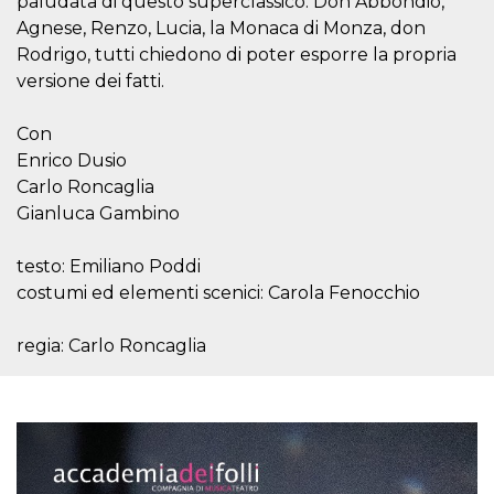
paludata di questo superclassico. Don Abbondio,
.oooh.events
browser accetti i
Agnese, Renzo, Lucia, la Monaca di Monza, don
cookie.
Rodrigo, tutti chiedono di poter esporre la propria
PHPSESSID
Sessione
Cookie
PHP.net
generato da
versione dei fatti.
oooh.events
applicazioni
basate sul
linguaggio PHP.
Con
Si tratta di un
identificatore
Enrico Dusio
generico
Carlo Roncaglia
utilizzato per
mantenere le
Gianluca Gambino
variabili di
sessione utente.
Normalmente è
un numero
testo: Emiliano Poddi
generato in
costumi ed elementi scenici: Carola Fenocchio
modo casuale, il
modo in cui
viene utilizzato
può essere
regia: Carlo Roncaglia
specifico per il
sito, ma un
buon esempio è
mantenere uno
stato di accesso
per un utente
tra le pagine.
m
1 anno 1
Questo cookie
Stripe