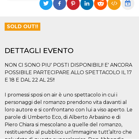
Necessari
Marketing
I cookie strettamente necessari o tecnici sono
SOLD OUT!!
indispensabili al funzionamento del sito. I
servizi qui presenti non potranno funzionare
senza.
Provider /
DETTAGLI EVENTO
Nome
Scadenza
Descrizione
Dominio
cf_clearance
1 anno
Clearance
Cloudflare,
NON CI SONO PIU' POSTI DISPONIBILI! E' ANCORA
Cookie from
Inc.
CloudFlare
.oooh.events
POSSIBILE PARTECIPARE ALLO SPETTACOLO IL 17
stores the proof
of challenge
E 18 E DAL 22 AL 25!!
passed. It is
used to no
longer issue a
I promessi sposi on air è uno spettacolo in cui i
captcha or
jschallenge
personaggi del romanzo prendono vita davanti al
challenge if
present. It is
loro autore e si confrontano con lui a viso aperto. Le
required to
parole di Umberto Eco, di Alberto Arbasino e di
reach origin
server.
Piero Chiara si mescolano a quelle del romanzo,
wordpress_test_cookie
Sessione
Cookie di
Automattic
restituendo al pubblico un’immagine tutt’altro che
Wordpress,
Inc.
verifica che il