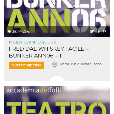
e
implementa
graduali,
garantendo
un'esperien
coerente pe
determinat
utente dura
esperiment
da: 14,55 €
Musica, Eventi Live, Club
FRED DAL WHISKEY FACILE –
BUNKER ANN06 – 1...
Teatro Studio Bunker, Torino
15 OTTOBRE 2026