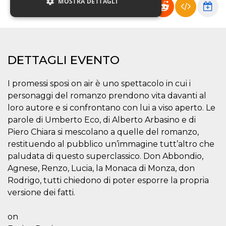
MOSTRA DETTAGLI
Necessari
Marketing
Non classificati
DETTAGLI EVENTO
I cookie strettamente necessari o tecnici sono
indispensabili al funzionamento del sito. I
I promessi sposi on air è uno spettacolo in cui i
servizi qui presenti non potranno funzionare
personaggi del romanzo prendono vita davanti al
senza.
loro autore e si confrontano con lui a viso aperto. Le
Provider /
Nome
Scadenza
Descrizione
Dominio
parole di Umberto Eco, di Alberto Arbasino e di
Piero Chiara si mescolano a quelle del romanzo,
cf_clearance
1 anno
Clearance
Cloudflare,
Cookie from
Inc.
restituendo al pubblico un’immagine tutt’altro che
CloudFlare
.oooh.events
stores the proof
paludata di questo superclassico. Don Abbondio,
of challenge
Agnese, Renzo, Lucia, la Monaca di Monza, don
passed. It is
used to no
Rodrigo, tutti chiedono di poter esporre la propria
longer issue a
captcha or
versione dei fatti.
jschallenge
challenge if
present. It is
on
required to
reach origin