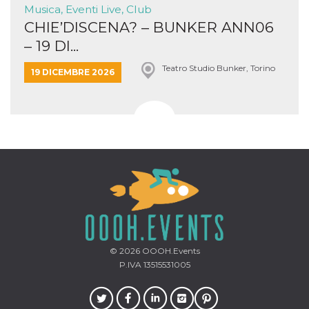
Musica, Eventi Live, Club
CHIE’DISCENA? – BUNKER ANN06
– 19 DI...
Teatro Studio Bunker, Torino
19 DICEMBRE 2026
© 2026
OOOH.Events
P.IVA 13515531005