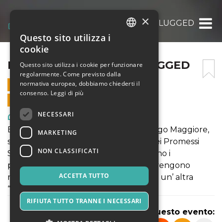
×
I PROMESSI SPOSI UNPLUGGED
Questo sito utilizza i
ITALIAN
cookie
ENGLISH
I PROMESSI SPOSI UNPLUGGED
Questo sito utilizza i cookie per funzionare
regolarmente. Come previsto dalla
SPANISH
normativa europea, dobbiamo chiederti il
3 APRILE 2023 - 11:15
consenso.
Leggi di più
VENDITE ONLINE TERMINATE
NECESSARI
Arte, Mostre & Musei
Estate 1841, Manzoni, in vacanza sul Lago Maggiore,
MARKETING
sta ultimando una nuova riscrittura dei Promessi
NON CLASSIFICATI
Sposi. Improvvisamente gli si presentano i
personaggi che, insoddisfatti di come vengono
ACCETTA TUTTO
rappresentati, pretendono dall’autore un’ altra
“riscrittura”.
RIFIUTA TUTTO TRANNE I NECESSARI
Condividi questo evento: