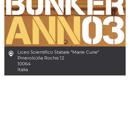
per un utente
tra le pagine.
CookieScriptConsent
4
Questo cookie
CookieScript
settimane
viene utilizzato
oooh.events
2 giorni
dal servizio
Cookie-
Script.com per
ricordare le
preferenze di
consenso sui
cookie dei
Liceo Scientifico Statale "Marie Curie"
visitatori. È
necessario che il
Pinerolo
,
Via Rochis 12
banner dei
10064
cookie di
Italia
Cookie-
Script.com
funzioni
correttamente.
m
1 anno 1
Questo cookie
Stripe
mese
viene
m.stripe.com
generalmente
utilizzato per le
prestazioni e
l'ottimizzazione
dei servizi di
elaborazione
dei pagamenti,
facilitando la