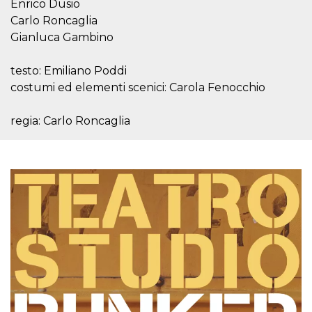
Enrico Dusio
server.
Carlo Roncaglia
wordpress_test_cookie
Sessione
Cookie di
Automattic
Gianluca Gambino
Wordpress,
Inc.
verifica che il
.oooh.events
browser accetti i
cookie.
testo: Emiliano Poddi
costumi ed elementi scenici: Carola Fenocchio
PHPSESSID
Sessione
Cookie
PHP.net
generato da
oooh.events
applicazioni
basate sul
regia: Carlo Roncaglia
linguaggio PHP.
Si tratta di un
identificatore
generico
utilizzato per
mantenere le
variabili di
sessione utente.
Normalmente è
un numero
generato in
modo casuale, il
modo in cui
viene utilizzato
può essere
specifico per il
sito, ma un
buon esempio è
mantenere uno
stato di accesso