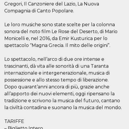
correttamente.
Gregori, Il Canzoniere del Lazio, La Nuova
Compagnia di Canto Popolare.
Storage declaration
Storage
Nome
Descrizione
Le loro musiche sono state scelte per la colonna
type
sonora del noto film Le Rose del Deserto, di Mario
fbssls_314278995690155
Session
storage
Monicelli e, nel 2016, da Emir Kusturica per lo
spettacolo “Magna Grecia. Il mito delle origini”.
wpEmojiSettingsSupports
Session
storage
cn_uc__
Local
Lo spettacolo, nell’arco di due ore intense e
storage
trascinanti, dà vita alle sonorità di una Taranta
internazionale e intergenerazionale, musica di
possessione e allo stesso tempo di liberazione.
Dopo quarant’anni ancora di più, grazie anche
all’apporto dei nuovi elementi, oggi ripensano la
tradizione e scrivono la musica del futuro, cantano
la civiltà contadina e suonano la musica del mondo.
Provider /
Nome
Scadenza
Descrizione
Dominio
c_user
4
Cookie di a
Meta
TARIFFE
settimane
utente. Può
Platform Inc.
– Biglietto Intero
2 giorni
essere di se
.facebook.com