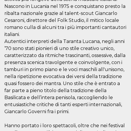
.oooh.events
browser accetti i
Nascono in Lucania nel 1975 e conquistano presto la
cookie.
ribalta nazionale grazie al talent-scout Giancarlo
PHPSESSID
Sessione
Cookie
PHP.net
Cesaroni, direttore del Folk Studio, il mitico locale
generato da
oooh.events
applicazioni
romano culla di alcuni tra i più importanti cantautori
basate sul
linguaggio PHP.
italiani.
Si tratta di un
Autentici interpreti della Taranta Lucana, negli anni
identificatore
generico
’70 sono stati pionieri di uno stile creativo unico,
utilizzato per
mantenere le
caratterizzato da ritmiche trascinanti, ossessive, dalla
variabili di
sessione utente.
presenza scenica travolgente e coinvolgente, con i
Normalmente è
tamburi in primo piano e le voci maschili all'unisono,
un numero
generato in
nella ripetizione evocativa dei versi della tradizione
modo casuale, il
modo in cui
quasi fossero dei mantra. Uno stile che è entrato a
viene utilizzato
far parte a pieno titolo della tradizione della
può essere
specifico per il
Basilicata e dell’intera penisola, raccogliendo le
sito, ma un
buon esempio è
entusiastiche critiche di tanti esperti internazionali,
mantenere uno
stato di accesso
Giancarlo Governi fra i primi.
per un utente
tra le pagine.
Hanno portato i loro spettacoli, oltre che nei festival
m
1 anno 1
Questo cookie
Stripe