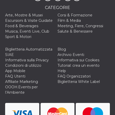
VISITOR_INFO1_LIVE
5 mesi 4
Questo cook
Google LLC
CATEGORIE
settimane
impostato 
.youtube.com
Youtube pe
Arte, Mostre & Musei
Corsi & Formazione
tenere tracc
Escursioni & Visite Guidate
Film & Media
delle prefe
dell'utente p
Food & Beverages
Meeting, Fiere, Congressi
video di Yo
Musica, Eventi Live, Club
Salute & Benessere
incorporati 
siti; può an
Sport & Motori
determinare 
visitatore de
web sta
Biglietteria Automatizzata
Blog
utilizzando 
nuova o la
SIAE
Archivio Eventi
vecchia ver
Informativa sulla Privacy
Informativa sui Cookies
dell'interfac
Youtube.
Condizioni di utilizzo
Tutorial: crea un evento
App Mobile
Help
VISITOR_PRIVACY_METADATA
5 mesi 4
Questo coo
YouTube
settimane
viene utiliz
.youtube.com
FAQ Utenti
FAQ Organizzatori
per memori
Affiliate Marketing
Biglietteria White Label
le scelte di
consenso e
OOOH.Events per
privacy dell
l’Ambiente
per la loro
interazione 
sito. Registr
sul consens
visitatore r
a varie poli
impostazion