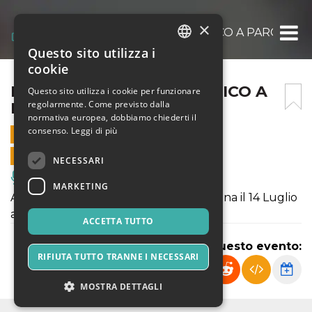
×
I TARANTOLATI DI TRICARICO A PARCO S
Questo sito utilizza i
ITALIAN
cookie
ENGLISH
I TARANTOLATI DI TRICARICO A
Questo sito utilizza i cookie per funzionare
regolarmente. Come previsto dalla
PARCO SCHUSTER
SPANISH
normativa europea, dobbiamo chiederti il
consenso.
Leggi di più
14 LUGLIO 2018 - 21:30
VENDITE ONLINE TERMINATE
NECESSARI
Musica, Eventi Live, Club
MARKETING
Autentici interpreti della Taranta Lucana il 14 Luglio
a Parco Schuster.
ACCETTA TUTTO
Condividi questo evento:
RIFIUTA TUTTO TRANNE I NECESSARI
MOSTRA DETTAGLI