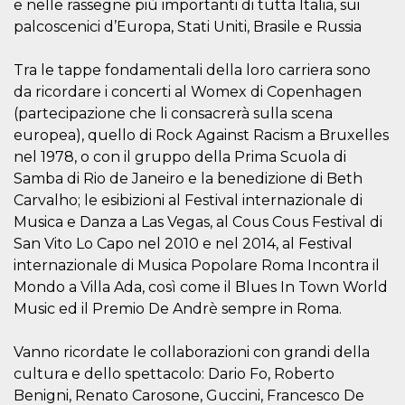
mese
viene
m.stripe.com
e nelle rassegne più importanti di tutta Italia, sui
generalmente
palcoscenici d’Europa, Stati Uniti, Brasile e Russia
utilizzato per le
prestazioni e
l'ottimizzazione
dei servizi di
Tra le tappe fondamentali della loro carriera sono
elaborazione
da ricordare i concerti al Womex di Copenhagen
dei pagamenti,
facilitando la
(partecipazione che li consacrerà sulla scena
memorizzazione
dei contenuti
europea), quello di Rock Against Racism a Bruxelles
sul browser per
rendere le
nel 1978, o con il gruppo della Prima Scuola di
pagine più
Samba di Rio de Janeiro e la benedizione di Beth
veloci.
Carvalho; le esibizioni al Festival internazionale di
CookieScriptConsent
4
Questo cookie
CookieScript
settimane
viene utilizzato
oooh.events
Musica e Danza a Las Vegas, al Cous Cous Festival di
2 giorni
dal servizio
San Vito Lo Capo nel 2010 e nel 2014, al Festival
Cookie-
Script.com per
internazionale di Musica Popolare Roma Incontra il
ricordare le
preferenze di
Mondo a Villa Ada, così come il Blues In Town World
consenso sui
cookie dei
Music ed il Premio De Andrè sempre in Roma.
visitatori. È
necessario che il
banner dei
Vanno ricordate le collaborazioni con grandi della
cookie di
Cookie-
cultura e dello spettacolo: Dario Fo, Roberto
Script.com
Benigni, Renato Carosone, Guccini, Francesco De
funzioni