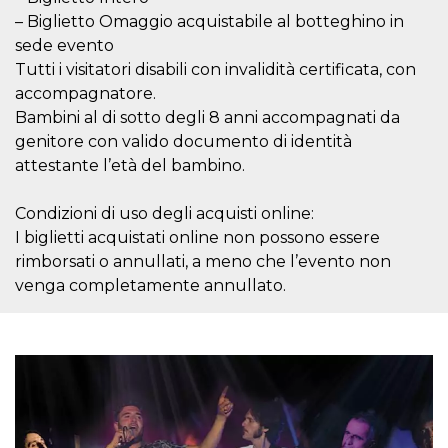
o persistent
– Biglietto Omaggio acquistabile al botteghino in
30 giorni
sede evento
datr
2 anni
Questo coo
Meta
Tutti i visitatori disabili con invalidità certificata, con
identifica il
Platform Inc.
browser che
.facebook.com
accompagnatore.
connette a
Facebook. 
Bambini al di sotto degli 8 anni accompagnati da
direttament
legato alla 
genitore con valido documento di identità
Facebook
attestante l’età del bambino.
dell'utente.
Facebook s
che viene
utilizzato p
Condizioni di uso degli acquisti online:
aiutare con 
I biglietti acquistati online non possono essere
sicurezza e a
di accesso
rimborsati o annullati, a meno che l’evento non
sospette, in
particolare p
venga completamente annullato.
rilevamento
bot che ten
di accedere 
servizio. F
afferma anc
il profilo
comportame
associato a
ciascun coo
datr viene
eliminato d
giorni. Que