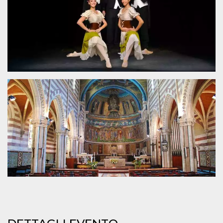
.oooh.events
browser accetti i
cookie.
PHPSESSID
Sessione
Cookie
PHP.net
generato da
oooh.events
applicazioni
basate sul
linguaggio PHP.
Si tratta di un
identificatore
generico
utilizzato per
mantenere le
variabili di
sessione utente.
Normalmente è
un numero
generato in
modo casuale, il
modo in cui
viene utilizzato
può essere
specifico per il
sito, ma un
buon esempio è
mantenere uno
stato di accesso
per un utente
tra le pagine.
m
1 anno 1
Questo cookie
Stripe