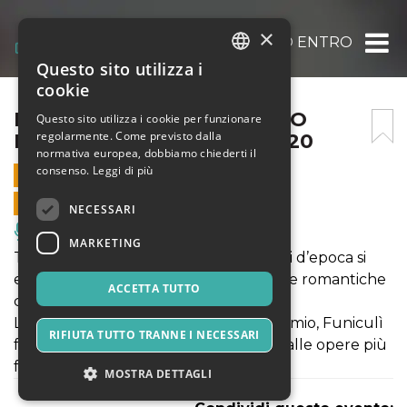
×
I TRE TENORI @SAN PAOLO ENTRO LE MUR
Questo sito utilizza i
ITALIAN
cookie
ENGLISH
I TRE TENORI @SAN PAOLO
Questo sito utilizza i cookie per funzionare
regolarmente. Come previsto dalla
ENTRO LE MURA 12/02/2020
SPANISH
normativa europea, dobbiamo chiederti il
consenso.
Leggi di più
12 FEBBRAIO 2020 - 20:30
VENDITE ONLINE TERMINATE
NECESSARI
Musica, Eventi Live, Club
MARKETING
Tre celebri tenori e ballerini in costumi d’epoca si
esibiranno in meravigliose arie d’opera e romantiche
ACCETTA TUTTO
canzoni della tradizione napoletana.
Le magiche Torna a Surriento, O’ Sole mio, Funiculì
RIFIUTA TUTTO TRANNE I NECESSARI
funiculà ma anche incantevoli brani dalle opere più
famose,
MOSTRA DETTAGLI