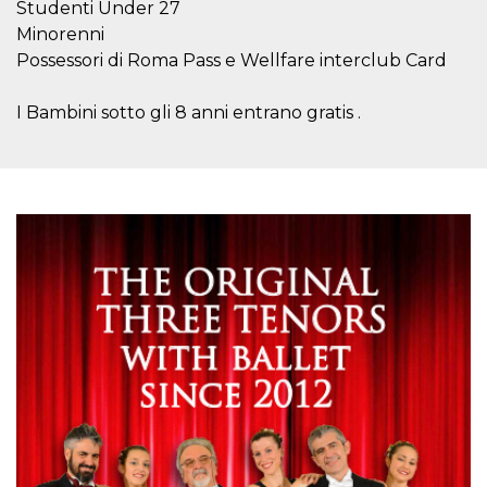
correttamente.
Studenti Under 27
Minorenni
Storage declaration
Possessori di Roma Pass e Wellfare interclub Card
Storage
Nome
Descrizione
type
I Bambini sotto gli 8 anni entrano gratis .
fbssls_314278995690155
Session
storage
wpEmojiSettingsSupports
Session
storage
cn_uc__
Local
storage
Provider /
Nome
Scadenza
Descrizione
Dominio
c_user
4
Cookie di a
Meta
settimane
utente. Può
Platform Inc.
2 giorni
essere di se
.facebook.com