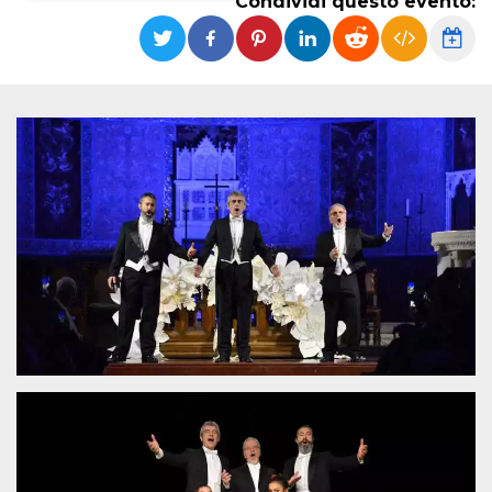
Condividi questo evento:
Necessari
Marketing
I cookie strettamente necessari o tecnici sono
indispensabili al funzionamento del sito. I
servizi qui presenti non potranno funzionare
senza.
Provider /
Nome
Scadenza
Descrizione
Dominio
cf_clearance
1 anno
Clearance
Cloudflare,
Cookie from
Inc.
CloudFlare
.oooh.events
stores the proof
of challenge
passed. It is
used to no
longer issue a
captcha or
jschallenge
challenge if
present. It is
required to
reach origin
server.
wordpress_test_cookie
Sessione
Cookie di
Automattic
Wordpress,
Inc.
verifica che il