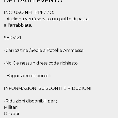
DETTAGLI EVENTO
mese
viene
m.stripe.com
generalmente
utilizzato per le
prestazioni e
INCLUSO NEL PREZZO:
l'ottimizzazione
- Ai clienti verrà servito un piatto di pasta
dei servizi di
elaborazione
all'arrabbiata.
dei pagamenti,
facilitando la
memorizzazione
dei contenuti
SERVIZI
sul browser per
rendere le
pagine più
-Carrozzine /Sedie a Rotelle Ammesse
veloci.
CookieScriptConsent
4
Questo cookie
CookieScript
-No C'e nessun dress code richiesto
settimane
viene utilizzato
oooh.events
2 giorni
dal servizio
Cookie-
Script.com per
- Bagni sono disponibili
ricordare le
preferenze di
consenso sui
INFORMAZIONI SU SCONTI E RIDUZIONI
cookie dei
visitatori. È
necessario che il
banner dei
-Riduzioni disponibili per ;
cookie di
Militari
Cookie-
Script.com
Gruppi
funzioni