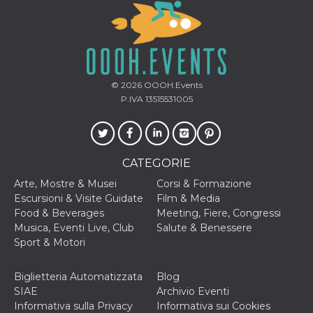
disabilitare 
.facebook.com
visualizzazi
delle inserz
Meta in base
sue attività 
web di terzi
sb
2 anni
Identificazi
Meta
browser di
Platform Inc.
© 2026
OOOH.Events
Facebook,
.facebook.com
P.IVA 13515531005
autenticazi
marketing e 
cookie di
funzione spe
di Facebook
usida
.facebook.com
Sessione
raccoglie
CATEGORIE
informazion
browser
Arte, Mostre & Musei
Corsi & Formazione
dell'utente 
Escursioni & Visite Guidate
Film & Media
dell'identifi
univoco, uti
Food & Beverages
Meeting, Fiere, Congressi
per persona
Musica, Eventi Live, Club
Salute & Benessere
la pubblicit
gli utenti
Sport & Motori
xs
3 mesi
Utilizzato p
Meta
mantenere 
Platform Inc.
Biglietteria Automatizzata
Blog
sessione
.facebook.com
SIAE
Archivio Eventi
__cf_bm
29 minuti
Questo coo
Cloudflare
Informativa sulla Privacy
Informativa sui Cookies
58
viene utiliz
Inc.