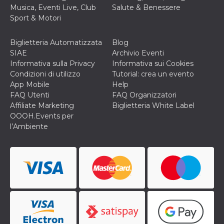
secondi
Cloudflare 
.hubspot.com
Musica, Eventi Live, Club
Salute & Benessere
distinguere 
umani e bot
Sport & Motori
vantaggioso 
sito Web, al
di effettuar
Biglietteria Automatizzata
Blog
rapporti val
sull'utilizzo
SIAE
Archivio Eventi
proprio sit
Informativa sulla Privacy
Informativa sui Cookies
Condizioni di utilizzo
Tutorial: crea un evento
_cfuvid
.hubspot.com
Sessione
Questo coo
viene utiliz
App Mobile
Help
Cloudflare 
FAQ Utenti
FAQ Organizzatori
monitorare 
utenti attra
Affiliate Marketing
Biglietteria White Label
le sessioni 
OOOH.Events per
ottimizzare
l'esperienza
l’Ambiente
dell'utente
mantenendo
coerenza de
sessione e
fornendo se
personalizza
YSC
Sessione
Questo cook
Google LLC
impostato 
.youtube.com
YouTube pe
tenere tracc
delle
visualizzazi
video incorp