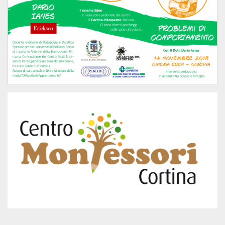
.oooh.events
browser accetti i
cookie.
PHPSESSID
Sessione
Cookie
PHP.net
generato da
oooh.events
applicazioni
basate sul
linguaggio PHP.
Si tratta di un
identificatore
generico
utilizzato per
mantenere le
variabili di
sessione utente.
Normalmente è
un numero
generato in
modo casuale, il
modo in cui
viene utilizzato
può essere
specifico per il
sito, ma un
buon esempio è
mantenere uno
stato di accesso
per un utente
tra le pagine.
m
1 anno 1
Questo cookie
Stripe