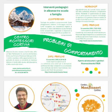
Necessari
Marketing
I cookie strettamente necessari o tecnici sono
indispensabili al funzionamento del sito. I
servizi qui presenti non potranno funzionare
senza.
Provider /
Nome
Scadenza
Descrizione
Dominio
cf_clearance
1 anno
Clearance
Cloudflare,
Cookie from
Inc.
CloudFlare
.oooh.events
stores the proof
of challenge
passed. It is
used to no
longer issue a
captcha or
jschallenge
challenge if
present. It is
required to
reach origin
server.
wordpress_test_cookie
Sessione
Cookie di
Automattic
Wordpress,
Inc.
verifica che il