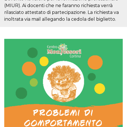
correttamente.
(MIUR). Ai docenti che ne faranno richiesta verrà
Storage declaration
rilasciato attestato di partecipazione. La richiesta va
inoltrata via mail allegando la cedola del biglietto.
Storage
Nome
Descrizione
type
fbssls_314278995690155
Session
storage
wpEmojiSettingsSupports
Session
storage
cn_uc__
Local
storage
Provider /
Nome
Scadenza
Descrizione
Dominio
c_user
4
Cookie di a
Meta
settimane
utente. Può
Platform Inc.
2 giorni
essere di se
.facebook.com