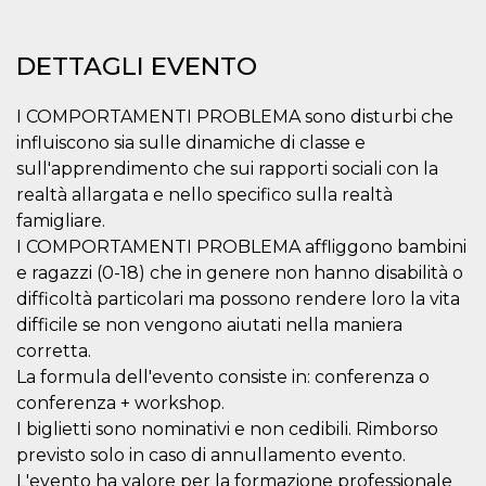
mese
viene
m.stripe.com
generalmente
utilizzato per le
prestazioni e
DETTAGLI EVENTO
l'ottimizzazione
dei servizi di
elaborazione
dei pagamenti,
I COMPORTAMENTI PROBLEMA sono disturbi che
facilitando la
memorizzazione
influiscono sia sulle dinamiche di classe e
dei contenuti
sull'apprendimento che sui rapporti sociali con la
sul browser per
rendere le
realtà allargata e nello specifico sulla realtà
pagine più
veloci.
famigliare.
I COMPORTAMENTI PROBLEMA affliggono bambini
CookieScriptConsent
4
Questo cookie
CookieScript
settimane
viene utilizzato
oooh.events
e ragazzi (0-18) che in genere non hanno disabilità o
2 giorni
dal servizio
Cookie-
difficoltà particolari ma possono rendere loro la vita
Script.com per
ricordare le
difficile se non vengono aiutati nella maniera
preferenze di
corretta.
consenso sui
cookie dei
La formula dell'evento consiste in: conferenza o
visitatori. È
necessario che il
conferenza + workshop.
banner dei
I biglietti sono nominativi e non cedibili. Rimborso
cookie di
Cookie-
previsto solo in caso di annullamento evento.
Script.com
funzioni
L'evento ha valore per la formazione professionale