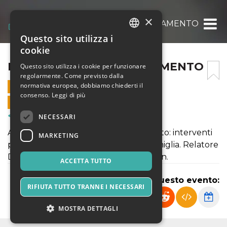
×
PROBLEMI DI COMPORTAMENTO
Questo sito utilizza i
ITALIAN
cookie
ENGLISH
PROBLEMI DI COMPORTAMENTO
Questo sito utilizza i cookie per funzionare
regolarmente. Come previsto dalla
SPANISH
normativa europea, dobbiamo chiederti il
14 NOVEMBRE 2018 - 14:30
consenso.
Leggi di più
VENDITE ONLINE TERMINATE
NECESSARI
Corsi & Formazione
Alunni con problemi di comportamento: interventi
MARKETING
pedagogici in alleanza tra scuola e famiglia. Relatore
Dott. Dario Ianes, Centro Studi Erickson.
ACCETTA TUTTO
Condividi questo evento:
RIFIUTA TUTTO TRANNE I NECESSARI
MOSTRA DETTAGLI