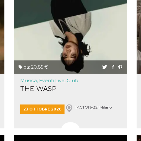
da: 20,85 €
Musica, Eventi Live, Club
THE WASP
fACTORy32, Milano
23 OTTOBRE 2026
ccesso
ssione