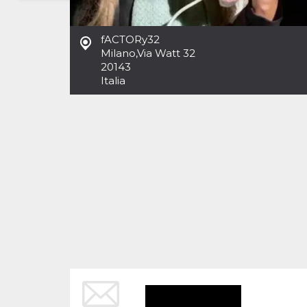
Necessari
Marketing
fACTORy32
I cookie strettamente necessari o tecnici sono
Milano
,
Via Watt 32
indispensabili al funzionamento del sito. I
20143
servizi qui presenti non potranno funzionare
Italia
senza.
Provider /
Nome
Scadenza
Descrizione
Dominio
cf_clearance
1 anno
Clearance
Cloudflare,
Cookie from
Inc.
CloudFlare
.oooh.events
stores the proof
of challenge
passed. It is
used to no
longer issue a
captcha or
jschallenge
challenge if
present. It is
required to
reach origin
server.
wordpress_test_cookie
Sessione
Cookie di
Automattic
Wordpress,
Inc.
verifica che il