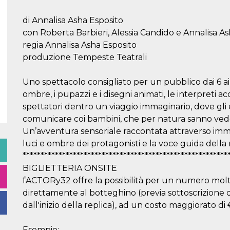
di Annalisa Asha Esposito
con Roberta Barbieri, Alessia Candido e Annalisa As
regia Annalisa Asha Esposito
produzione Tempeste Teatrali
Uno spettacolo consigliato per un pubblico dai 6 ai 1
ombre, i pupazzi e i disegni animati, le interpreti a
spettatori dentro un viaggio immaginario, dove gli 
comunicare coi bambini, che per natura sanno veder
Un’avventura sensoriale raccontata attraverso imma
luci e ombre dei protagonisti e la voce guida della 
*********************************************************
BIGLIETTERIA ONSITE
fACTORy32 offre la possibilità per un numero molto l
direttamente al botteghino (previa sottoscrizione d
dall'inizio della replica), ad un costo maggiorato di 
Esempio: