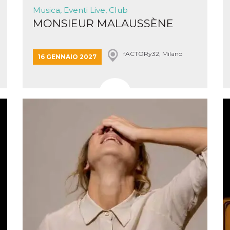
la
one
Musica, Eventi Live, Club
ioni di
MONSIEUR MALAUSSÈNE
 alle
su siti
.
one del
fACTORy32, Milano
16 GENNAIO 2027
one,
altri
cifici
.
i del
e
catore
lizzato
lizzare
à per
er
una
kie
zato da