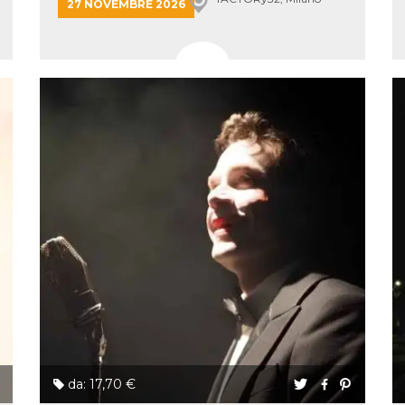
27 NOVEMBRE 2026
 letto
te Mi
ag di
su
eb
la
eguici
” del
i
colgono
ioni
 e
 di
 la
ne di
del
r la
irata.
da: 17,70 €