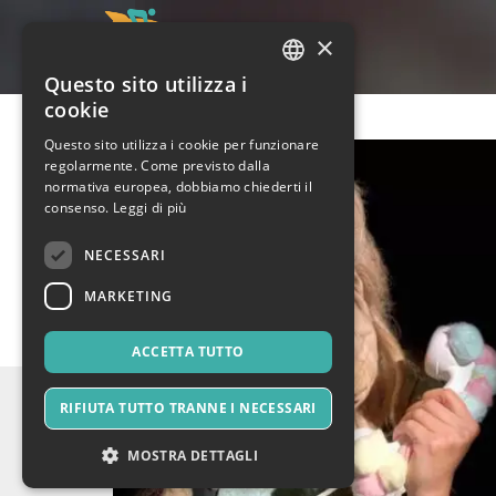
×
Questo sito utilizza i
ITALIAN
cookie
ENGLISH
Questo sito utilizza i cookie per funzionare
regolarmente. Come previsto dalla
SPANISH
normativa europea, dobbiamo chiederti il
consenso.
Leggi di più
NECESSARI
MARKETING
ACCETTA TUTTO
RIFIUTA TUTTO TRANNE I NECESSARI
MOSTRA DETTAGLI