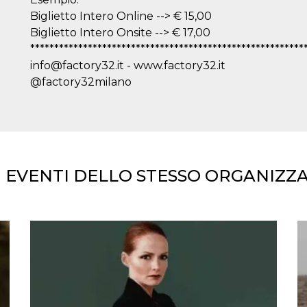
Biglietto Intero Online --> € 15,00
Biglietto Intero Onsite --> € 17,00
*********************************************************
info@factory32.it - www.factory32.it
@factory32milano
I EVENTI DELLO STESSO ORGANIZZ