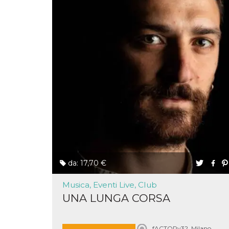
o persistent
30 giorni
datr
2 anni
Questo coo
Meta
identifica il
Platform Inc.
browser che
.facebook.com
connette a
Facebook. 
direttament
legato alla 
Facebook
dell'utente.
Facebook s
che viene
utilizzato p
aiutare con 
sicurezza e a
di accesso
sospette, in
particolare p
rilevamento
bot che ten
da: 17,70 €
di accedere 
servizio. F
afferma anc
Musica, Eventi Live, Club
il profilo
comportame
UNA LUNGA CORSA
associato a
ciascun coo
datr viene
eliminato d
giorni. Que
fACTORy32, Milano