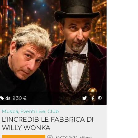
da: 9,30 €
Musica, Eventi Live, Club
L’INCREDIBILE FABBRICA DI
WILLY WONKA
fACTORy32, Milano