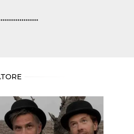
*******************
ATORE