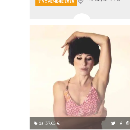
7 NOVEMBRE 2026
cookie viene
anche trami
piace e altri
pulsanti e t
Facebook
posizionati 
molti siti W
diversi.
dpr
.facebook.com
1
permette di
settimana
controllare 
funzione “S
su Facebook
pulsante “M
piace”, rac
le impostaz
della lingua
permettono
condividere
pagina.
fr
3 mesi
Contiene la
Meta
combinazio
Platform Inc.
ID univoco 
.facebook.com
browser e
dell'utente,
utilizzata pe
pubblicità m
oo
5 anni
consente
Meta
da: 37,65 €
all'utente di
Platform Inc.