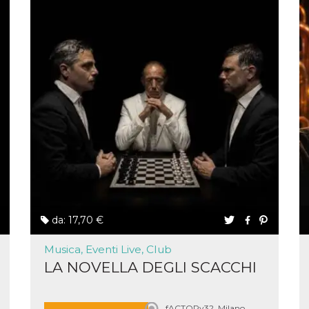
e per
kie
 si
Non è
e
singola
egnala
er
la
ttività
er il
 di
tano
da: 17,70 €
al
acebook
he che
Musica, Eventi Live, Club
ntale
LA NOVELLA DEGLI SCACCHI
kie
opo 10
sto
fACTORy32, Milano