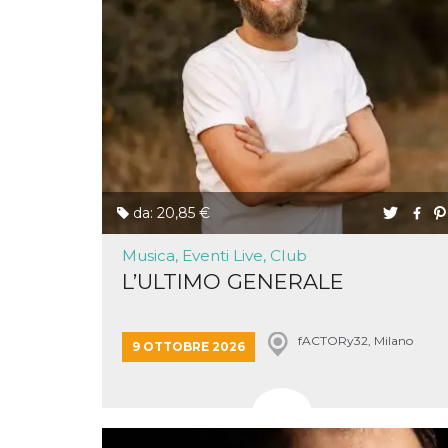
correttamente.
Storage declaration
Storage
Nome
Descrizione
type
fbssls_314278995690155
Session
storage
wpEmojiSettingsSupports
Session
storage
cn_uc__
Local
da: 20,85 €
storage
Musica, Eventi Live, Club
L’ULTIMO GENERALE
fACTORy32, Milano
9 OTTOBRE 2026
Provider /
Nome
Scadenza
Descrizione
Dominio
c_user
4
Cookie di a
Meta
settimane
utente. Può
Platform Inc.
2 giorni
essere di se
.facebook.com