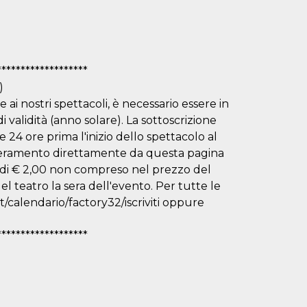
*******************
)
 ai nostri spettacoli, è necessario essere in
i validità (anno solare). La sottoscrizione
 24 ore prima l'inizio dello spettacolo al
esseramento direttamente da questa pagina
o di € 2,00 non compreso nel prezzo del
l teatro la sera dell'evento. Per tutte le
it/calendario/factory32/iscriviti oppure
*******************