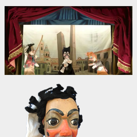
.oooh.events
browser accetti i
cookie.
PHPSESSID
Sessione
Cookie
PHP.net
generato da
oooh.events
applicazioni
basate sul
linguaggio PHP.
Si tratta di un
identificatore
generico
utilizzato per
mantenere le
variabili di
sessione utente.
Normalmente è
un numero
generato in
modo casuale, il
modo in cui
viene utilizzato
può essere
specifico per il
sito, ma un
buon esempio è
mantenere uno
stato di accesso
per un utente
tra le pagine.
m
1 anno 1
Questo cookie
Stripe