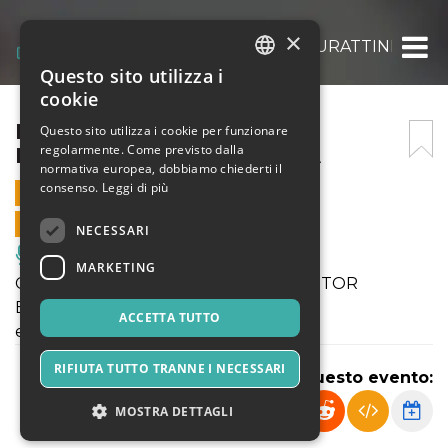
×
IL BARBIERE DEI MORTI | BURATTINI DI P
Questo sito utilizza i
ITALIAN
cookie
ENGLISH
IL BARBIERE DEI MORTI |
Questo sito utilizza i cookie per funzionare
regolarmente. Come previsto dalla
BURATTINI DI PRIMAVERA
SPANISH
normativa europea, dobbiamo chiederti il
consenso.
Leggi di più
27 MARZO 2022 - 16:30
VENDITE ONLINE TERMINATE
NECESSARI
Musica, Eventi Live, Club
MARKETING
CON FAGIOLINO, SGANAPINO, IL DOTTOR
BALANZONE
ACCETTA TUTTO
e i Burattini di Riccardo Pazzaglia
RIFIUTA TUTTO TRANNE I NECESSARI
Condividi questo evento:
MOSTRA DETTAGLI