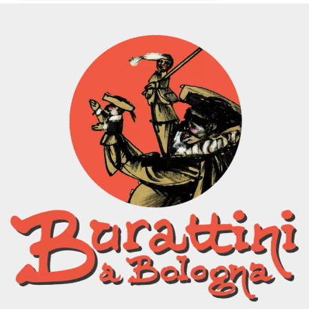
Necessari
Marketing
I cookie strettamente necessari o tecnici sono
indispensabili al funzionamento del sito. I
servizi qui presenti non potranno funzionare
senza.
Provider /
Nome
Scadenza
Descrizione
Dominio
cf_clearance
1 anno
Clearance
Cloudflare,
Cookie from
Inc.
CloudFlare
.oooh.events
stores the proof
of challenge
passed. It is
used to no
longer issue a
captcha or
jschallenge
challenge if
present. It is
required to
reach origin
server.
wordpress_test_cookie
Sessione
Cookie di
Automattic
Wordpress,
Inc.
verifica che il