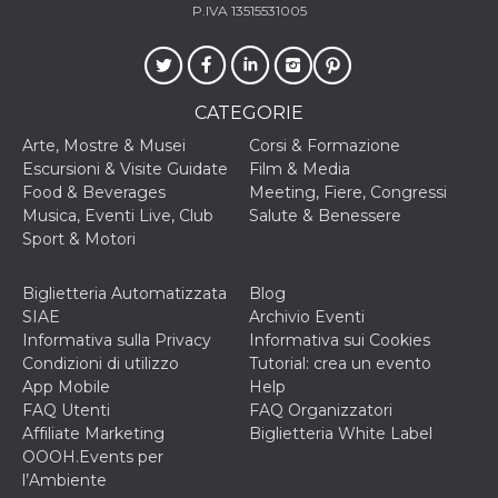
P.IVA 13515531005
privacy,
garantendo 
loro prefer
siano onora
nelle sessio
future.
CATEGORIE
__Secure-ROLLOUT_TOKEN
.youtube.com
5 mesi 4
Utilizzato d
settimane
YouTube pe
Arte, Mostre & Musei
Corsi & Formazione
gestire
Escursioni & Visite Guidate
Film & Media
l'implement
e la
Food & Beverages
Meeting, Fiere, Congressi
sperimenta
Musica, Eventi Live, Club
Salute & Benessere
delle funzio
Aiuta Googl
Sport & Motori
controllare 
nuove
funzionalità
Biglietteria Automatizzata
Blog
modifiche
dell'interfac
SIAE
Archivio Eventi
vengono mo
Informativa sulla Privacy
Informativa sui Cookies
agli utenti
nell'ambito 
Condizioni di utilizzo
Tutorial: crea un evento
e
App Mobile
Help
implementa
graduali,
FAQ Utenti
FAQ Organizzatori
garantendo
Affiliate Marketing
Biglietteria White Label
un'esperien
coerente pe
OOOH.Events per
determinat
l’Ambiente
utente dura
esperiment