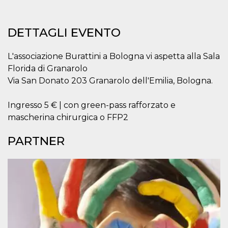
o persistent
30 giorni
datr
2 anni
Questo coo
Meta
DETTAGLI EVENTO
identifica il
Platform Inc.
browser che
.facebook.com
connette a
L'associazione Burattini a Bologna vi aspetta alla Sala
Facebook. 
direttament
Florida di Granarolo
legato alla 
Facebook
Via San Donato 203 Granarolo dell'Emilia, Bologna.
dell'utente.
Facebook s
che viene
Ingresso 5 € | con green-pass rafforzato e
utilizzato p
aiutare con 
mascherina chirurgica o FFP2
sicurezza e a
di accesso
sospette, in
PARTNER
particolare p
rilevamento
bot che ten
di accedere 
servizio. F
afferma anc
il profilo
comportame
associato a
ciascun coo
datr viene
eliminato d
giorni. Que