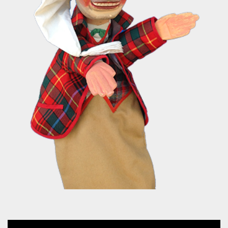
mese
viene
m.stripe.com
generalmente
utilizzato per le
prestazioni e
l'ottimizzazione
dei servizi di
elaborazione
dei pagamenti,
facilitando la
memorizzazione
dei contenuti
sul browser per
rendere le
pagine più
veloci.
CookieScriptConsent
4
Questo cookie
CookieScript
settimane
viene utilizzato
oooh.events
2 giorni
dal servizio
Cookie-
Script.com per
ricordare le
preferenze di
consenso sui
cookie dei
visitatori. È
necessario che il
banner dei
cookie di
Cookie-
Script.com
funzioni