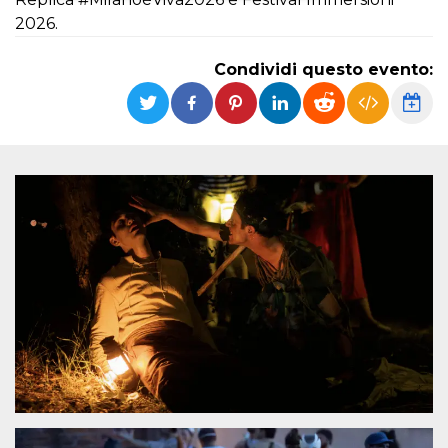
2026.
Necessari
Marketing
Condividi questo evento:
I cookie strettamente necessari o tecnici sono
indispensabili al funzionamento del sito. I
servizi qui presenti non potranno funzionare
senza.
Provider /
Nome
Scadenza
Descrizione
Dominio
cf_clearance
1 anno
Clearance
Cloudflare,
Cookie from
Inc.
CloudFlare
.oooh.events
stores the proof
of challenge
passed. It is
used to no
longer issue a
captcha or
jschallenge
challenge if
present. It is
required to
reach origin
server.
wordpress_test_cookie
Sessione
Cookie di
Automattic
Wordpress,
Inc.
verifica che il