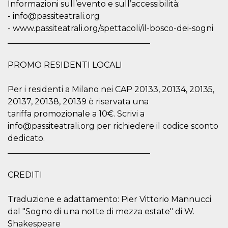
disabilitare 
.facebook.com
Informazioni sull’evento e sull’accessibilità:
visualizzazi
delle inserz
- info@passiteatrali.org
Meta in base
- www.passiteatrali.org/spettacoli/il-bosco-dei-sogni
sue attività 
web di terzi
___________________________________
sb
2 anni
Identificazi
Meta
browser di
Platform Inc.
PROMO RESIDENTI LOCALI
Facebook,
.facebook.com
autenticazi
marketing e 
cookie di
Per i residenti a Milano nei CAP 20133, 20134, 20135,
funzione spe
di Facebook
20137, 20138, 20139 è riservata una
tariffa promozionale a 10€. Scrivi a
usida
.facebook.com
Sessione
raccoglie
informazion
info@passiteatrali.org per richiedere il codice sconto
browser
dell'utente 
dedicato.
dell'identifi
___________________________________
univoco, uti
per persona
la pubblicit
gli utenti
CREDITI
xs
3 mesi
Utilizzato p
Meta
mantenere 
Platform Inc.
Traduzione e adattamento: Pier Vittorio Mannucci
sessione
.facebook.com
dal "Sogno di una notte di mezza estate" di W.
__cf_bm
29 minuti
Questo coo
Cloudflare
Shakespeare
58
viene utiliz
Inc.