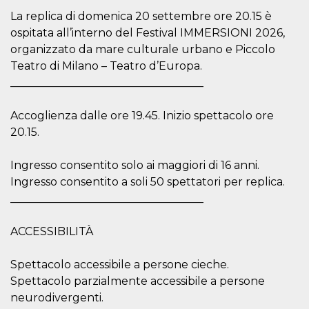
cookie viene
La replica di domenica 20 settembre ore 20.15 è
anche trami
piace e altri
ospitata all’interno del Festival IMMERSIONI 2026,
pulsanti e t
Facebook
organizzato da mare culturale urbano e Piccolo
posizionati 
Teatro di Milano – Teatro d’Europa.
molti siti W
diversi.
___________________________________
dpr
.facebook.com
1
permette di
settimana
controllare 
Accoglienza dalle ore 19.45. Inizio spettacolo ore
funzione “S
su Facebook
20.15.
pulsante “M
piace”, rac
le impostaz
della lingua
Ingresso consentito solo ai maggiori di 16 anni.
permettono
Ingresso consentito a soli 50 spettatori per replica.
condividere
pagina.
___________________________________
fr
3 mesi
Contiene la
Meta
combinazio
Platform Inc.
ACCESSIBILITÀ
ID univoco 
.facebook.com
browser e
dell'utente,
utilizzata pe
Spettacolo accessibile a persone cieche.
pubblicità m
Spettacolo parzialmente accessibile a persone
oo
5 anni
consente
Meta
neurodivergenti.
all'utente di
Platform Inc.