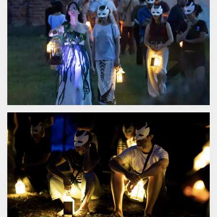
.oooh.events
browser accetti i
cookie.
PHPSESSID
Sessione
Cookie
PHP.net
generato da
oooh.events
applicazioni
basate sul
linguaggio PHP.
Si tratta di un
identificatore
generico
utilizzato per
mantenere le
variabili di
sessione utente.
Normalmente è
un numero
generato in
modo casuale, il
modo in cui
viene utilizzato
può essere
specifico per il
sito, ma un
buon esempio è
mantenere uno
stato di accesso
per un utente
tra le pagine.
m
1 anno 1
Questo cookie
Stripe