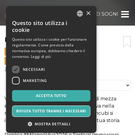
×
IL BOSCO DEI SOGNI
Questo sito utilizza i
ITALIAN
cookie
ENGLISH
IL BOSCO DEI SOGNI
Questo sito utilizza i cookie per funzionare
regolarmente. Come previsto dalla
SPANISH
normativa europea, dobbiamo chiederti il
20 SETTEMBRE 2026 - 20:15
consenso.
Leggi di più
VENDITE ONLINE TERMINATE
NECESSARI
Musica, Eventi Live, Club
MARKETING
ACCETTA TUTTO
Vieni a scoprire il "Sogno di una notte di mezza
estate" in una nuova versione immersiva nella
RIFIUTA TUTTO TRANNE I NECESSARI
natura. Entra nel bosco, dove sogni e incubi si
incontrano, scegli il tuo sentiero, vivi la tua storia.
MOSTRA DETTAGLI
Replica #MilanoèViva2026 e Festival Immersioni