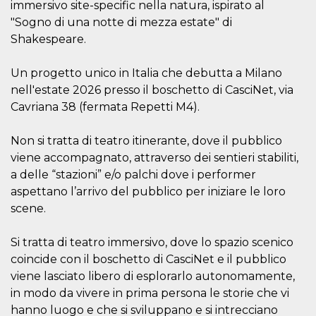
correttamente.
immersivo site-specific nella natura, ispirato al
"Sogno di una notte di mezza estate" di
Storage declaration
Shakespeare.
Storage
Nome
Descrizione
type
Un progetto unico in Italia che debutta a Milano
fbssls_314278995690155
Session
nell'estate 2026 presso il boschetto di CasciNet, via
storage
Cavriana 38 (fermata Repetti M4).
wpEmojiSettingsSupports
Session
storage
Non si tratta di teatro itinerante, dove il pubblico
cn_uc__
Local
storage
viene accompagnato, attraverso dei sentieri stabiliti,
a delle “stazioni” e/o palchi dove i performer
aspettano l’arrivo del pubblico per iniziare le loro
scene.
Si tratta di teatro immersivo, dove lo spazio scenico
coincide con il boschetto di CasciNet e il pubblico
Provider /
Nome
Scadenza
Descrizione
Dominio
viene lasciato libero di esplorarlo autonomamente,
in modo da vivere in prima persona le storie che vi
c_user
4
Cookie di a
Meta
settimane
utente. Può
Platform Inc.
hanno luogo e che si sviluppano e si intrecciano
2 giorni
essere di se
.facebook.com