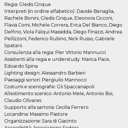
secondi
Cloudflare 
.hubspot.com
Regia: Gledis Cinque
distinguere 
umani e bot
Interpreti (in ordine alfabetico): Davide Benaglia,
vantaggioso 
Rachele Bonini, Gledis Cinque, Eleonora Cicconi,
sito Web, al
di effettuar
Flavia Comi, Michele Correra, Erica Del Bianco, Diego
rapporti val
sull'utilizzo
Delfino, Viola Falqui Massidda, Diego Finazzi, Andrea
proprio sit
Pellizzoni, Federico Rubino, Nick Russo, Gabriele
_cfuvid
.hubspot.com
Sessione
Questo coo
Spataro
viene utiliz
Cloudflare 
Consulenza alla regia: Pier Vittorio Mannucci
monitorare 
utenti attra
Assistenti alla regia e understudy: Marica Pace,
le sessioni 
Edoardo Spina
ottimizzare
l'esperienza
Lighting design: Alessandro Barbieri
dell'utente
mantenendo
Paesaggi sonori: Piergiulio Mannocci
coerenza de
sessione e
Costumi e scenografie: Gli Spaccanapoli
fornendo se
Allestimento scenico: Antonio Mele, Antonio Boi,
personalizza
Claudio Olivares
YSC
Sessione
Questo cook
Google LLC
impostato 
.youtube.com
Supporto alla sartoria: Cecilia Ferrero
YouTube pe
Locandina: Massimo Pastore
tenere tracc
delle
Organizzazione: Sara di Giacinto
visualizzazi
video incorp
Accessibilità: Associazione Fedora