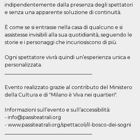
o persistent
indipendentemente dalla presenza degli spettatori
30 giorni
e senza una apparente soluzione di continuità.
datr
2 anni
Questo coo
Meta
identifica il
Platform Inc.
browser che
.facebook.com
È come se si entrasse nella casa di qualcuno e si
connette a
Facebook. 
assistesse invisibili alla sua quotidianità, seguendo le
direttament
storie e i personaggi che incuriosiscono di più.
legato alla 
Facebook
dell'utente.
Facebook s
Ogni spettatore vivrà quindi un’esperienza unica e
che viene
personalizzata.
utilizzato p
aiutare con 
___________________________________
sicurezza e a
di accesso
sospette, in
particolare p
Evento realizzato grazie al contributo del Ministero
rilevamento
della Cultura e di "Milano è Viva nei quartieri".
bot che ten
di accedere 
servizio. F
afferma anc
Informazioni sull’evento e sull’accessibilità:
il profilo
- info@passiteatrali.org
comportame
associato a
- www.passiteatrali.org/spettacoli/il-bosco-dei-sogni
ciascun coo
datr viene
___________________________________
eliminato d
giorni. Que