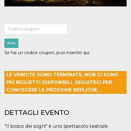
mese
viene
m.stripe.com
generalmente
utilizzato per le
prestazioni e
l'ottimizzazione
dei servizi di
elaborazione
dei pagamenti,
facilitando la
memorizzazione
dei contenuti
INVIA
sul browser per
rendere le
Se hai un codice coupon, puoi inserirlo qui.
pagine più
veloci.
CookieScriptConsent
4
Questo cookie
CookieScript
settimane
viene utilizzato
oooh.events
LE VENDITE SONO TERMINATE, NON CI SONO
2 giorni
dal servizio
Cookie-
PIÙ BIGLIETTI DISPONIBILI. SEGUITECI PER
Script.com per
ricordare le
CONOSCERE LE PROSSIME REPLICHE.
preferenze di
consenso sui
cookie dei
visitatori. È
necessario che il
DETTAGLI EVENTO
banner dei
cookie di
Cookie-
Script.com
"Il bosco dei sogni" è uno spettacolo teatrale
funzioni