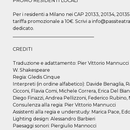
PROMO RESIDENTI LOCALI
Per i residenti a Milano nei CAP 20133, 20134, 20135
tariffa promozionale a 10€. Scrivi a info@passiteatra
dedicato.
___________________________________
CREDITI
Traduzione e adattamento: Pier Vittorio Mannucci 
W. Shakespeare
Regia: Gledis Cinque
Interpreti (in ordine alfabetico): Davide Benaglia, 
Cicconi, Flavia Comi, Michele Correra, Erica Del Bia
Diego Finazzi, Andrea Pellizzoni, Federico Rubino,
Consulenza alla regia: Pier Vittorio Mannucci
Assistenti alla regia e understudy: Marica Pace, Ed
Lighting design: Alessandro Barbieri
ccesso
Paesaggi sonori: Piergiulio Mannocci
ssione