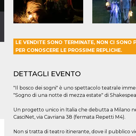
LE VENDITE SONO TERMINATE, NON CI SONO PI
PER CONOSCERE LE PROSSIME REPLICHE.
DETTAGLI EVENTO
"Il bosco dei sogni" è uno spettacolo teatrale immersi
"Sogno di una notte di mezza estate" di Shakespea
Un progetto unico in Italia che debutta a Milano ne
CasciNet, via Cavriana 38 (fermata Repetti M4).
Non si tratta di teatro itinerante, dove il pubblico