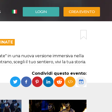
G
LOGIN
CREA EVENTO
ESPAÑOL
ENGLISH
MINATE
tate" in una nuova versione immersiva nella
ano, scegli il tuo sentiero, vivi la tua storia.
Condividi questo evento: