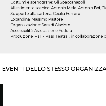
Costumi e scenografie: Gli Spaccanapoli
e per
Allestimento scenico: Antonio Mele, Antonio Boi, Cl
kie
Supporto alla sartoria: Cecilia Ferrero
Locandina: Massimo Pastore
 si
Organizzazione: Sara di Giacinto
Non è
e
Accessibilità: Associazione Fedora
singola
Produzione: PaT - Passi Teatrali, in collaborazione
egnala
er
la
ttività
er il
I EVENTI DELLO STESSO ORGANIZZ
 di
tano
al
acebook
he che
ntale
kie
opo 10
sto