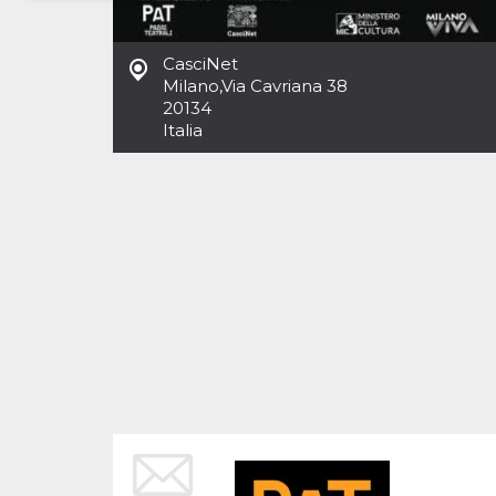
Necessari
Marketing
CasciNet
I cookie strettamente necessari o tecnici sono
Milano
,
Via Cavriana 38
indispensabili al funzionamento del sito. I
20134
servizi qui presenti non potranno funzionare
Italia
senza.
Provider /
Nome
Scadenza
Descrizione
Dominio
cf_clearance
1 anno
Clearance
Cloudflare,
Cookie from
Inc.
CloudFlare
.oooh.events
stores the proof
of challenge
passed. It is
used to no
longer issue a
captcha or
jschallenge
challenge if
present. It is
required to
reach origin
server.
wordpress_test_cookie
Sessione
Cookie di
Automattic
Wordpress,
Inc.
verifica che il