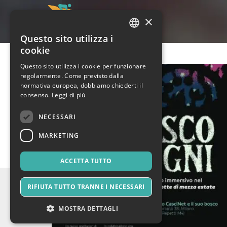
×
Questo sito utilizza i
ITALIAN
cookie
ENGLISH
Questo sito utilizza i cookie per funzionare
regolarmente. Come previsto dalla
SPANISH
normativa europea, dobbiamo chiederti il
consenso.
Leggi di più
NECESSARI
MARKETING
ACCETTA TUTTO
RIFIUTA TUTTO TRANNE I NECESSARI
MOSTRA DETTAGLI