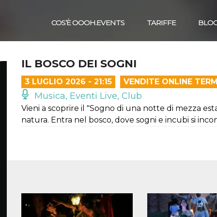
COS’È OOOH.EVENTS
TARIFFE
BLO
IL BOSCO DEI SOGNI
3 LUGLIO 2026 - 21:15
VENDITE ONLINE TER
Musica, Eventi Live, Club
Vieni a scoprire il "Sogno di una notte di mezza es
natura. Entra nel bosco, dove sogni e incubi si incontr