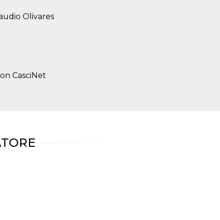
audio Olivares
 con CasciNet
ATORE