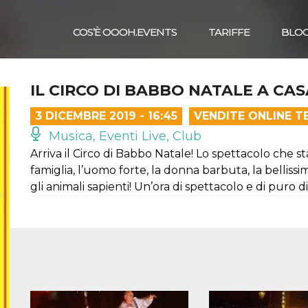
COS’È OOOH.EVENTS
TARIFFE
BLO
IL CIRCO DI BABBO NATALE A C
3 DICEMBRE 2019 - 16:45
VENDITE ONLINE T
Musica, Eventi Live, Club
Arriva il Circo di Babbo Natale! Lo spettacolo che s
famiglia, l’uomo forte, la donna barbuta, la belli
gli animali sapienti! Un’ora di spettacolo e di puro 