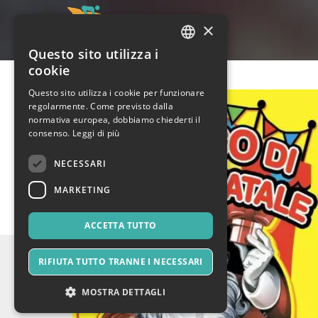
×
Questo sito utilizza i
ITALIAN
cookie
ENGLISH
Questo sito utilizza i cookie per funzionare
regolarmente. Come previsto dalla
SPANISH
normativa europea, dobbiamo chiederti il
consenso.
Leggi di più
NECESSARI
MARKETING
ACCETTA TUTTO
RIFIUTA TUTTO TRANNE I NECESSARI
MOSTRA DETTAGLI