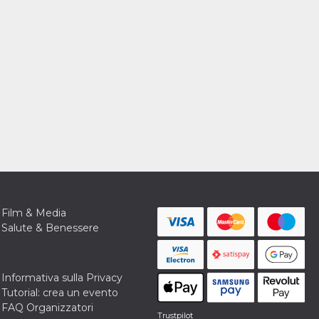
Film & Media
Salute & Benessere
Informativa sulla Privacy
Tutorial: crea un evento
FAQ Organizzatori
Trustpilot