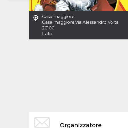
Necessari
Marketing
Casalmaggiore
I cookie strettamente necessari o tecnici sono
Casalmaggiore
,
Via Alessandro Volta
indispensabili al funzionamento del sito. I
26100
servizi qui presenti non potranno funzionare
Italia
senza.
Provider /
Nome
Scadenza
Descrizione
Dominio
cf_clearance
1 anno
Clearance
Cloudflare,
Cookie from
Inc.
CloudFlare
.oooh.events
stores the proof
of challenge
passed. It is
used to no
longer issue a
captcha or
jschallenge
challenge if
present. It is
required to
reach origin
server.
wordpress_test_cookie
Sessione
Cookie di
Automattic
Organizzatore
Wordpress,
Inc.
verifica che il