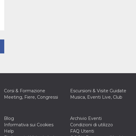
Corsi & Formazione
Escursioni & Visite Guidate
Meeting, Fiere, Congressi
Musica, Eventi Live, Club
Blog
Archivio Eventi
Informativa sui Cookies
Condizioni di utilizzo
Help
FAQ Utenti