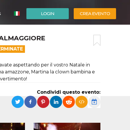
G
LOGIN
CREA EVENTO
ESPAÑOL
ASALMAGGIORE
ENGLISH
ERMINATE
tavate aspettando per il vostro Natale in
ssima amazzone, Martina la clown bambina e
divertimento!
Condividi questo evento: