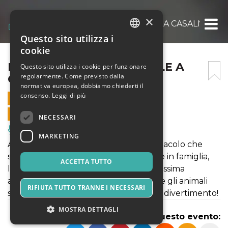
×
IL CIRCO DI BABBO NATALE A CASALMAGG
Questo sito utilizza i
ITALIAN
cookie
ENGLISH
IL CIRCO DI BABBO NATALE A
Questo sito utilizza i cookie per funzionare
regolarmente. Come previsto dalla
CASALMAGGIORE
SPANISH
normativa europea, dobbiamo chiederti il
consenso.
Leggi di più
3 DICEMBRE 2019 - 18:00
VENDITE ONLINE TERMINATE
NECESSARI
Musica, Eventi Live, Club
MARKETING
Arriva il Circo di Babbo Natale! Lo spettacolo che
stavate aspettando per il vostro Natale in famiglia,
ACCETTA TUTTO
l’uomo forte, la donna barbuta, la bellissima
amazzone, Martina la clown bambina e gli animali
RIFIUTA TUTTO TRANNE I NECESSARI
sapienti! Un’ora di spettacolo e di puro divertimento!
MOSTRA DETTAGLI
Condividi questo evento: