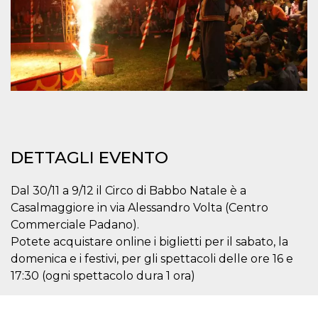
mese
viene
m.stripe.com
generalmente
utilizzato per le
prestazioni e
l'ottimizzazione
dei servizi di
elaborazione
dei pagamenti,
facilitando la
memorizzazione
dei contenuti
sul browser per
rendere le
pagine più
veloci.
DETTAGLI EVENTO
CookieScriptConsent
4
Questo cookie
CookieScript
settimane
viene utilizzato
oooh.events
2 giorni
dal servizio
Dal 30/11 a 9/12 il Circo di Babbo Natale è a
Cookie-
Script.com per
Casalmaggiore in via Alessandro Volta (Centro
ricordare le
preferenze di
Commerciale Padano).
consenso sui
Potete acquistare online i biglietti per il sabato, la
cookie dei
visitatori. È
domenica e i festivi, per gli spettacoli delle ore 16 e
necessario che il
banner dei
17:30 (ogni spettacolo dura 1 ora)
cookie di
Cookie-
Script.com
funzioni