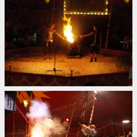
.oooh.events
browser accetti i
cookie.
PHPSESSID
Sessione
Cookie
PHP.net
generato da
oooh.events
applicazioni
basate sul
linguaggio PHP.
Si tratta di un
identificatore
generico
utilizzato per
mantenere le
variabili di
sessione utente.
Normalmente è
un numero
generato in
modo casuale, il
modo in cui
viene utilizzato
può essere
specifico per il
sito, ma un
buon esempio è
mantenere uno
stato di accesso
per un utente
tra le pagine.
m
1 anno 1
Questo cookie
Stripe