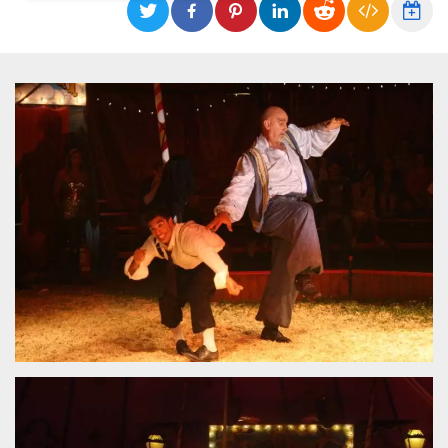
Necessari
Marketing
I cookie strettamente necessari o tecnici sono
indispensabili al funzionamento del sito. I
servizi qui presenti non potranno funzionare
senza.
Provider /
Nome
Scadenza
Descrizione
Dominio
cf_clearance
1 anno
Clearance
Cloudflare,
Cookie from
Inc.
CloudFlare
.oooh.events
stores the proof
of challenge
passed. It is
used to no
longer issue a
captcha or
jschallenge
challenge if
present. It is
required to
reach origin
server.
wordpress_test_cookie
Sessione
Cookie di
Automattic
Wordpress,
Inc.
verifica che il