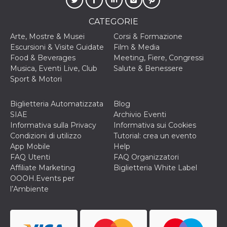
disabilitare 
.facebook.com
visualizzazi
delle inserz
CATEGORIE
Meta in base
sue attività 
web di terzi
Arte, Mostre & Musei
Corsi & Formazione
Escursioni & Visite Guidate
Film & Media
sb
2 anni
Identificazi
Meta
Food & Beverages
Meeting, Fiere, Congressi
browser di
Platform Inc.
Facebook,
.facebook.com
Musica, Eventi Live, Club
Salute & Benessere
autenticazi
Sport & Motori
marketing e 
cookie di
funzione spe
di Facebook
Biglietteria Automatizzata
Blog
SIAE
Archivio Eventi
usida
.facebook.com
Sessione
raccoglie
informazion
Informativa sulla Privacy
Informativa sui Cookies
browser
Condizioni di utilizzo
Tutorial: crea un evento
dell'utente 
dell'identifi
App Mobile
Help
univoco, uti
FAQ Utenti
FAQ Organizzatori
per persona
la pubblicit
Affiliate Marketing
Biglietteria White Label
gli utenti
OOOH.Events per
xs
3 mesi
Utilizzato p
Meta
l’Ambiente
mantenere 
Platform Inc.
sessione
.facebook.com
__cf_bm
29 minuti
Questo coo
Cloudflare
58
viene utiliz
Inc.