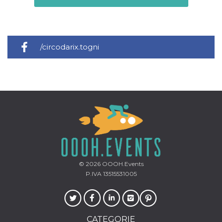
/circodarix.togni
© 2026
OOOH.Events
P.IVA 13515531005
CATEGORIE