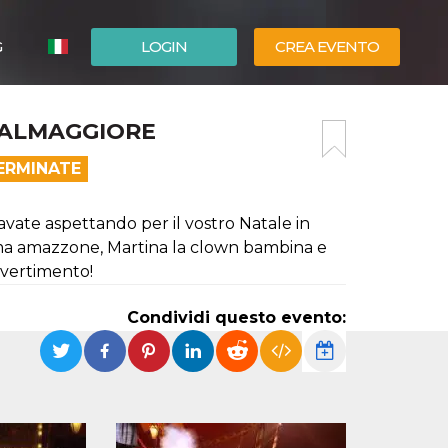
G
LOGIN
CREA EVENTO
ESPAÑOL
ASALMAGGIORE
ENGLISH
ERMINATE
tavate aspettando per il vostro Natale in
ssima amazzone, Martina la clown bambina e
divertimento!
Condividi questo evento: