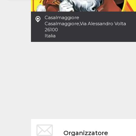
Necessari
Marketing
Casalmaggiore
I cookie strettamente necessari o tecnici sono
Casalmaggiore
,
Via Alessandro Volta
indispensabili al funzionamento del sito. I
26100
servizi qui presenti non potranno funzionare
Italia
senza.
Provider /
Nome
Scadenza
Descrizione
Dominio
cf_clearance
1 anno
Clearance
Cloudflare,
Cookie from
Inc.
CloudFlare
.oooh.events
stores the proof
of challenge
passed. It is
used to no
longer issue a
captcha or
jschallenge
challenge if
present. It is
required to
reach origin
server.
wordpress_test_cookie
Sessione
Cookie di
Automattic
Organizzatore
Wordpress,
Inc.
verifica che il