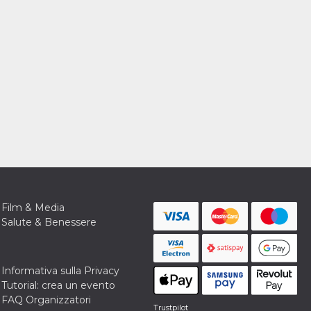
Film & Media
Salute & Benessere
Informativa sulla Privacy
Tutorial: crea un evento
FAQ Organizzatori
Trustpilot