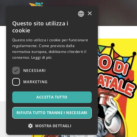
×
Questo sito utilizza i
ITALIAN
cookie
ENGLISH
Questo sito utilizza i cookie per funzionare
regolarmente. Come previsto dalla
SPANISH
normativa europea, dobbiamo chiederti il
consenso.
Leggi di più
NECESSARI
MARKETING
ACCETTA TUTTO
RIFIUTA TUTTO TRANNE I NECESSARI
MOSTRA DETTAGLI