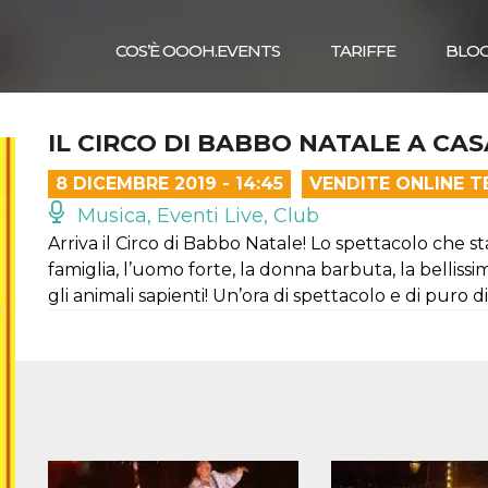
COS’È OOOH.EVENTS
TARIFFE
BLO
IL CIRCO DI BABBO NATALE A C
8 DICEMBRE 2019 - 14:45
VENDITE ONLINE T
Musica, Eventi Live, Club
Arriva il Circo di Babbo Natale! Lo spettacolo che s
famiglia, l’uomo forte, la donna barbuta, la belli
gli animali sapienti! Un’ora di spettacolo e di puro 