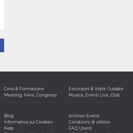
Corsi & Formazione
Escursioni & Visite Guidate
Meeting, Fiere, Congressi
Musica, Eventi Live, Club
Blog
Archivio Eventi
Informativa sui Cookies
Condizioni di utilizzo
Help
FAQ Utenti