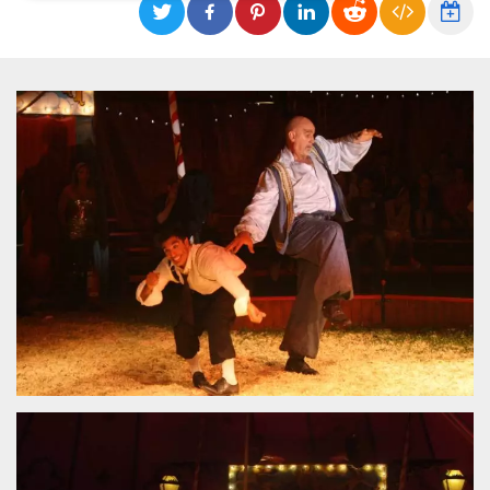
Necessari
Marketing
I cookie strettamente necessari o tecnici sono
indispensabili al funzionamento del sito. I
servizi qui presenti non potranno funzionare
senza.
Provider /
Nome
Scadenza
Descrizione
Dominio
cf_clearance
1 anno
Clearance
Cloudflare,
Cookie from
Inc.
CloudFlare
.oooh.events
stores the proof
of challenge
passed. It is
used to no
longer issue a
captcha or
jschallenge
challenge if
present. It is
required to
reach origin
server.
wordpress_test_cookie
Sessione
Cookie di
Automattic
Wordpress,
Inc.
verifica che il