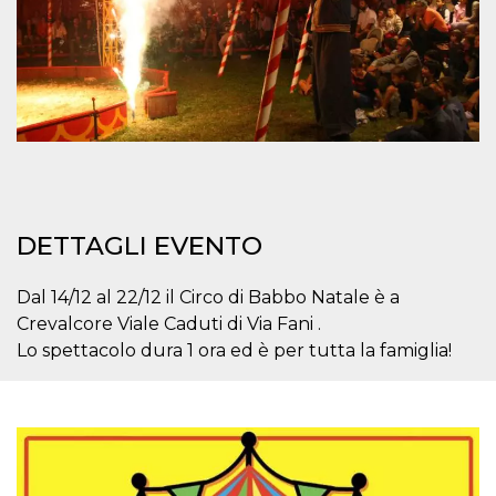
mese
viene
m.stripe.com
generalmente
utilizzato per le
prestazioni e
l'ottimizzazione
dei servizi di
elaborazione
dei pagamenti,
facilitando la
memorizzazione
dei contenuti
sul browser per
rendere le
pagine più
veloci.
DETTAGLI EVENTO
CookieScriptConsent
4
Questo cookie
CookieScript
settimane
viene utilizzato
oooh.events
2 giorni
dal servizio
Dal 14/12 al 22/12 il Circo di Babbo Natale è a
Cookie-
Script.com per
Crevalcore Viale Caduti di Via Fani .
ricordare le
preferenze di
Lo spettacolo dura 1 ora ed è per tutta la famiglia!
consenso sui
cookie dei
visitatori. È
necessario che il
banner dei
cookie di
Cookie-
Script.com
funzioni