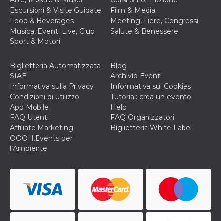
Arte, Mostre & Musei
Corsi & Formazione
disabilitare 
.facebook.com
visualizzazi
Escursioni & Visite Guidate
Film & Media
delle inserz
Food & Beverages
Meeting, Fiere, Congressi
Meta in base
sue attività 
Musica, Eventi Live, Club
Salute & Benessere
web di terzi
Sport & Motori
sb
2 anni
Identificazi
Meta
browser di
Platform Inc.
Facebook,
.facebook.com
Biglietteria Automatizzata
Blog
autenticazi
SIAE
Archivio Eventi
marketing e 
cookie di
Informativa sulla Privacy
Informativa sui Cookies
funzione spe
Condizioni di utilizzo
Tutorial: crea un evento
di Facebook
App Mobile
Help
usida
.facebook.com
Sessione
raccoglie
FAQ Utenti
FAQ Organizzatori
informazion
browser
Affiliate Marketing
Biglietteria White Label
dell'utente 
OOOH.Events per
dell'identifi
univoco, uti
l’Ambiente
per persona
la pubblicit
gli utenti
xs
3 mesi
Utilizzato p
Meta
mantenere 
Platform Inc.
sessione
.facebook.com
__cf_bm
29 minuti
Questo coo
Cloudflare
58
viene utiliz
Inc.