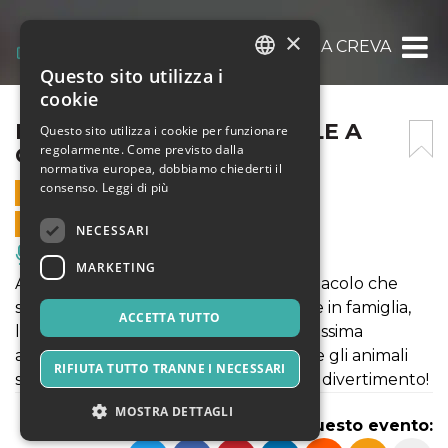
×
IL CIRCO DI BABBO NATALE A CREVALCORE
Questo sito utilizza i
ITALIAN
cookie
ENGLISH
IL CIRCO DI BABBO NATALE A
Questo sito utilizza i cookie per funzionare
regolarmente. Come previsto dalla
CREVALCORE
SPANISH
normativa europea, dobbiamo chiederti il
consenso.
Leggi di più
16 DICEMBRE 2019 - 11:00
VENDITE ONLINE TERMINATE
NECESSARI
Musica, Eventi Live, Club
MARKETING
Arriva il Circo di Babbo Natale! Lo spettacolo che
stavate aspettando per il vostro Natale in famiglia,
ACCETTA TUTTO
l’uomo forte, la donna barbuta, la bellissima
amazzone, Martina la clown bambina e gli animali
RIFIUTA TUTTO TRANNE I NECESSARI
sapienti! Un’ora di spettacolo e di puro divertimento!
MOSTRA DETTAGLI
Condividi questo evento: