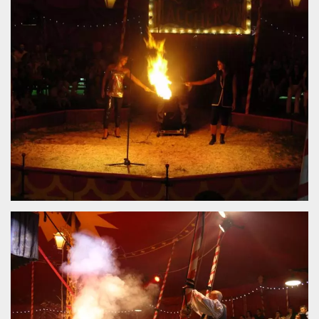
.oooh.events
browser accetti i
cookie.
PHPSESSID
Sessione
Cookie
PHP.net
generato da
oooh.events
applicazioni
basate sul
linguaggio PHP.
Si tratta di un
identificatore
generico
utilizzato per
mantenere le
variabili di
sessione utente.
Normalmente è
un numero
generato in
modo casuale, il
modo in cui
viene utilizzato
può essere
specifico per il
sito, ma un
buon esempio è
mantenere uno
stato di accesso
per un utente
tra le pagine.
m
1 anno 1
Questo cookie
Stripe