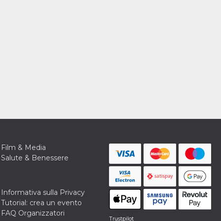
Film & Media
Salute & Benessere
Informativa sulla Privacy
Tutorial: crea un evento
FAQ Organizzatori
Trustpilot