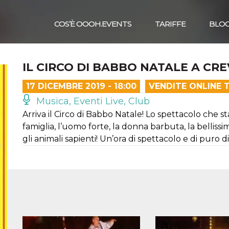
COS’È OOOH.EVENTS
TARIFFE
BLO
IL CIRCO DI BABBO NATALE A CR
17 DICEMBRE 2019 - 18:00
VENDITE ONLINE 
Musica, Eventi Live, Club
Arriva il Circo di Babbo Natale! Lo spettacolo che s
famiglia, l’uomo forte, la donna barbuta, la belli
gli animali sapienti! Un’ora di spettacolo e di puro 