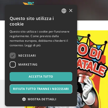
×
Questo sito utilizza i
ITALIAN
cookie
ENGLISH
Questo sito utilizza i cookie per funzionare
regolarmente. Come previsto dalla
SPANISH
normativa europea, dobbiamo chiederti il
consenso.
Leggi di più
NECESSARI
MARKETING
ACCETTA TUTTO
RIFIUTA TUTTO TRANNE I NECESSARI
MOSTRA DETTAGLI