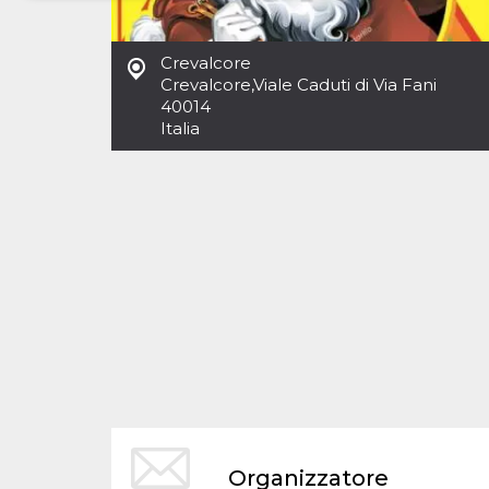
Necessari
Marketing
Crevalcore
I cookie strettamente necessari o tecnici sono
Crevalcore
,
Viale Caduti di Via Fani
indispensabili al funzionamento del sito. I
40014
servizi qui presenti non potranno funzionare
Italia
senza.
Provider /
Nome
Scadenza
Descrizione
Dominio
cf_clearance
1 anno
Clearance
Cloudflare,
Cookie from
Inc.
CloudFlare
.oooh.events
stores the proof
of challenge
passed. It is
used to no
longer issue a
captcha or
jschallenge
challenge if
present. It is
required to
reach origin
server.
wordpress_test_cookie
Sessione
Cookie di
Automattic
Organizzatore
Wordpress,
Inc.
verifica che il