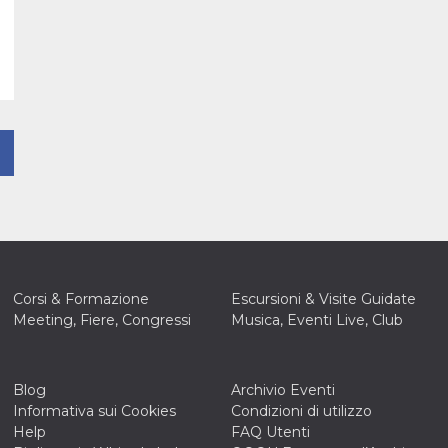
Corsi & Formazione
Escursioni & Visite Guidate
Meeting, Fiere, Congressi
Musica, Eventi Live, Club
Blog
Archivio Eventi
Informativa sui Cookies
Condizioni di utilizzo
Help
FAQ Utenti