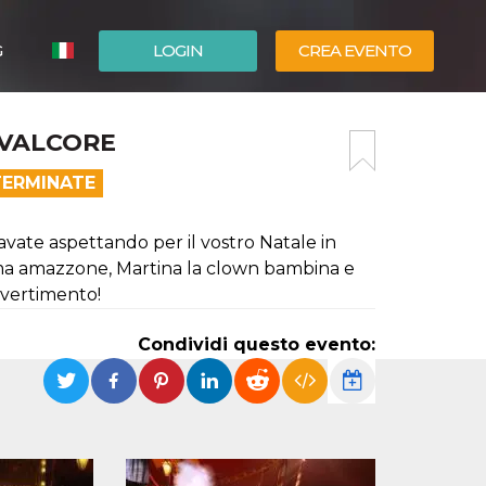
G
LOGIN
CREA EVENTO
ESPAÑOL
EVALCORE
ENGLISH
TERMINATE
tavate aspettando per il vostro Natale in
ssima amazzone, Martina la clown bambina e
divertimento!
Condividi questo evento: