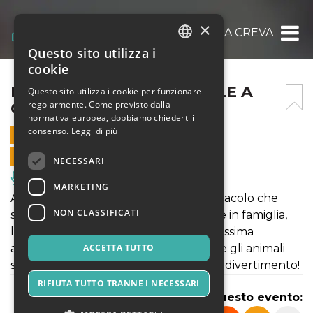
×
IL CIRCO DI BABBO NATALE A CREVALCORE
Questo sito utilizza i
ITALIAN
cookie
ENGLISH
IL CIRCO DI BABBO NATALE A
Questo sito utilizza i cookie per funzionare
regolarmente. Come previsto dalla
CREVALCORE
SPANISH
normativa europea, dobbiamo chiederti il
consenso.
Leggi di più
14 DICEMBRE 2019 - 11:45
VENDITE ONLINE TERMINATE
NECESSARI
Musica, Eventi Live, Club
MARKETING
Arriva il Circo di Babbo Natale! Lo spettacolo che
NON CLASSIFICATI
stavate aspettando per il vostro Natale in famiglia,
l’uomo forte, la donna barbuta, la bellissima
amazzone, Martina la clown bambina e gli animali
ACCETTA TUTTO
sapienti! Un’ora di spettacolo e di puro divertimento!
RIFIUTA TUTTO TRANNE I NECESSARI
Condividi questo evento: