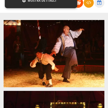
MOSTRA DETTAGLI
Necessari
Marketing
Non classificati
I cookie strettamente necessari o tecnici sono
indispensabili al funzionamento del sito. I
servizi qui presenti non potranno funzionare
senza.
Provider /
Nome
Scadenza
Descrizione
Dominio
cf_clearance
1 anno
Clearance
Cloudflare,
Cookie from
Inc.
CloudFlare
.oooh.events
stores the proof
of challenge
passed. It is
used to no
longer issue a
captcha or
jschallenge
challenge if
present. It is
required to
reach origin