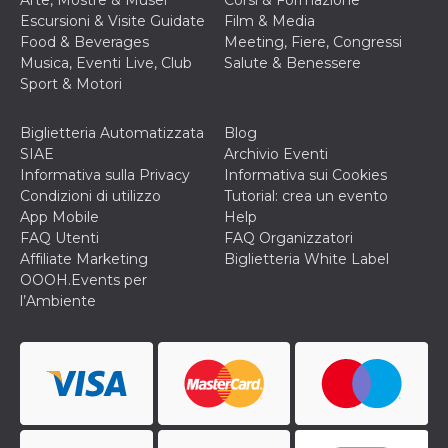
Arte, Mostre & Musei
Corsi & Formazione
Escursioni & Visite Guidate
Film & Media
oo
5 anni
consente
Meta
all'utente di
Food & Beverages
Meeting, Fiere, Congressi
Platform Inc.
disabilitare 
.facebook.com
Musica, Eventi Live, Club
Salute & Benessere
visualizzazi
delle inserz
Sport & Motori
Meta in base
sue attività 
web di terzi
Biglietteria Automatizzata
Blog
sb
1 anno 11
Identificazi
SIAE
Archivio Eventi
Meta
mesi
browser di
Platform Inc.
Informativa sulla Privacy
Informativa sui Cookies
Facebook,
.facebook.com
autenticazi
Condizioni di utilizzo
Tutorial: crea un evento
marketing e 
App Mobile
Help
cookie di
funzione spe
FAQ Utenti
FAQ Organizzatori
di Facebook
Affiliate Marketing
Biglietteria White Label
OOOH.Events per
usida
.facebook.com
Sessione
raccoglie
informazion
l’Ambiente
browser
dell'utente 
dell'identifi
univoco, uti
per persona
la pubblicit
gli utenti
xs
2 mesi 4
Utilizzato p
Meta
settimane
mantenere 
Platform Inc.