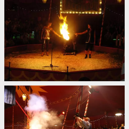
server.
wordpress_test_cookie
Sessione
Cookie di
Automattic
Wordpress,
Inc.
verifica che il
.oooh.events
browser accetti i
cookie.
PHPSESSID
Sessione
Cookie
PHP.net
generato da
oooh.events
applicazioni
basate sul
linguaggio PHP.
Si tratta di un
identificatore
generico
utilizzato per
mantenere le
variabili di
sessione utente.
Normalmente è
un numero
generato in
modo casuale, il
modo in cui
viene utilizzato
può essere
specifico per il
sito, ma un
buon esempio è
mantenere uno
stato di accesso