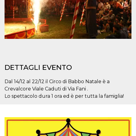
per un utente
tra le pagine.
CookieScriptConsent
4
Questo cookie
CookieScript
settimane
viene utilizzato
oooh.events
2 giorni
dal servizio
Cookie-
Script.com per
ricordare le
preferenze di
consenso sui
cookie dei
visitatori. È
necessario che il
banner dei
DETTAGLI EVENTO
cookie di
Cookie-
Script.com
Dal 14/12 al 22/12 il Circo di Babbo Natale è a
funzioni
correttamente.
Crevalcore Viale Caduti di Via Fani .
m
1 anno 1
Questo cookie
Stripe
Lo spettacolo dura 1 ora ed è per tutta la famiglia!
mese
viene
m.stripe.com
generalmente
utilizzato per le
prestazioni e
l'ottimizzazione
dei servizi di
elaborazione
dei pagamenti,
facilitando la