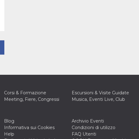
Corsi & Formazione
Escursioni & Visite Guidate
Meeting, Fiere, Congressi
Musica, Eventi Live, Club
Blog
Archivio Eventi
Informativa sui Cookies
Condizioni di utilizzo
Help
FAQ Utenti