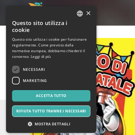
×
Questo sito utilizza i
ITALIAN
cookie
ENGLISH
Questo sito utilizza i cookie per funzionare
regolarmente. Come previsto dalla
SPANISH
normativa europea, dobbiamo chiederti il
consenso.
Leggi di più
NECESSARI
MARKETING
ACCETTA TUTTO
RIFIUTA TUTTO TRANNE I NECESSARI
MOSTRA DETTAGLI