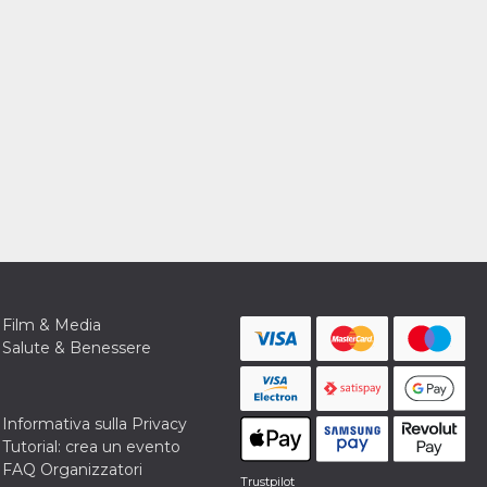
Film & Media
Salute & Benessere
Informativa sulla Privacy
Tutorial: crea un evento
FAQ Organizzatori
Trustpilot