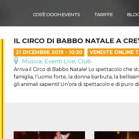
COS’È OOOH.EVENTS
TARIFFE
BLO
IL CIRCO DI BABBO NATALE A CR
21 DICEMBRE 2019 - 10:30
VENDITE ONLINE 
Musica, Eventi Live, Club
Arriva il Circo di Babbo Natale! Lo spettacolo che s
famiglia, l’uomo forte, la donna barbuta, la belli
gli animali sapienti! Un’ora di spettacolo e di puro 