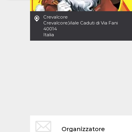
Necessari
Marketing
Crevalcore
I cookie strettamente necessari o tecnici sono
Crevalcore
,
Viale Caduti di Via Fani
indispensabili al funzionamento del sito. I
40014
servizi qui presenti non potranno funzionare
Italia
senza.
Provider /
Nome
Scadenza
Descrizione
Dominio
cf_clearance
1 anno
Clearance
Cloudflare,
Cookie from
Inc.
CloudFlare
.oooh.events
stores the proof
of challenge
passed. It is
used to no
longer issue a
captcha or
jschallenge
challenge if
present. It is
required to
reach origin
server.
wordpress_test_cookie
Sessione
Cookie di
Automattic
Organizzatore
Wordpress,
Inc.
verifica che il