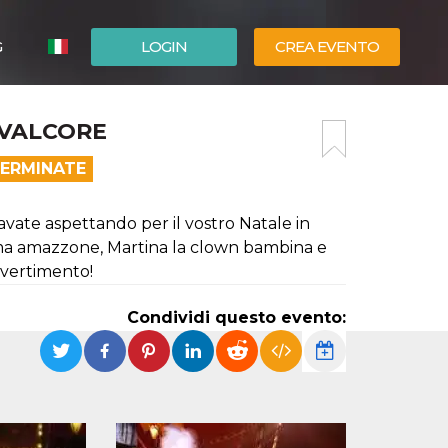
G
LOGIN
CREA EVENTO
ESPAÑOL
EVALCORE
ENGLISH
TERMINATE
tavate aspettando per il vostro Natale in
ssima amazzone, Martina la clown bambina e
divertimento!
Condividi questo evento: