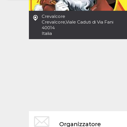
Necessari
Marketing
Crevalcore
I cookie strettamente necessari o tecnici sono
Crevalcore
,
Viale Caduti di Via Fani
indispensabili al funzionamento del sito. I
40014
servizi qui presenti non potranno funzionare
Italia
senza.
Provider /
Nome
Scadenza
Descrizione
Dominio
cf_clearance
1 anno
Clearance
Cloudflare,
Cookie from
Inc.
CloudFlare
.oooh.events
stores the proof
of challenge
passed. It is
used to no
longer issue a
captcha or
jschallenge
challenge if
present. It is
required to
reach origin
server.
wordpress_test_cookie
Sessione
Cookie di
Automattic
Organizzatore
Wordpress,
Inc.
verifica che il