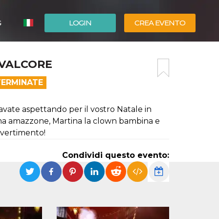
G
LOGIN
CREA EVENTO
ESPAÑOL
EVALCORE
ENGLISH
TERMINATE
tavate aspettando per il vostro Natale in
ssima amazzone, Martina la clown bambina e
divertimento!
Condividi questo evento: