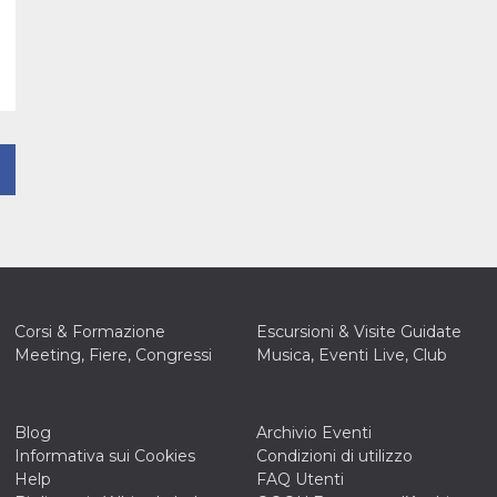
Corsi & Formazione
Escursioni & Visite Guidate
Meeting, Fiere, Congressi
Musica, Eventi Live, Club
Blog
Archivio Eventi
Informativa sui Cookies
Condizioni di utilizzo
Help
FAQ Utenti