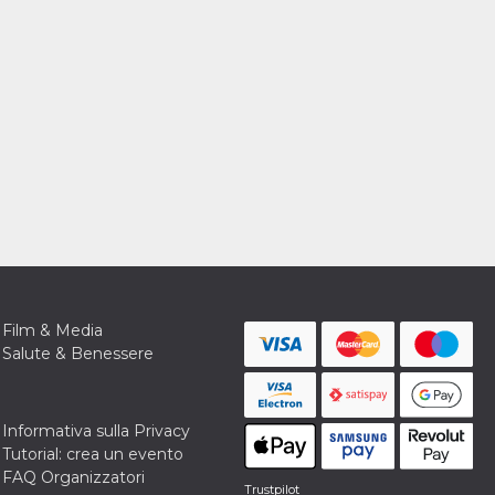
Film & Media
Salute & Benessere
Informativa sulla Privacy
Tutorial: crea un evento
FAQ Organizzatori
Trustpilot