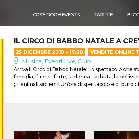
COS’È OOOH.EVENTS
TARIFFE
BLO
IL CIRCO DI BABBO NATALE A CR
25 DICEMBRE 2019 - 17:30
VENDITE ONLINE 
Musica, Eventi Live, Club
Arriva il Circo di Babbo Natale! Lo spettacolo che s
famiglia, l’uomo forte, la donna barbuta, la belli
gli animali sapienti! Un’ora di spettacolo e di puro 