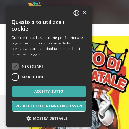
×
Questo sito utilizza i
ITALIAN
cookie
ENGLISH
Questo sito utilizza i cookie per funzionare
regolarmente. Come previsto dalla
SPANISH
normativa europea, dobbiamo chiederti il
consenso.
Leggi di più
NECESSARI
MARKETING
ACCETTA TUTTO
RIFIUTA TUTTO TRANNE I NECESSARI
MOSTRA DETTAGLI