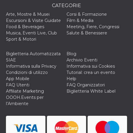
disabilitare 
.facebook.com
visualizzazi
CATEGORIE
delle inserz
Meta in base
Arte, Mostre & Musei
Corsi & Formazione
sue attività 
Escursioni & Visite Guidate
Film & Media
web di terzi
Food & Beverages
Meeting, Fiere, Congressi
sb
2 anni
Identificazi
Meta
Musica, Eventi Live, Club
Salute & Benessere
browser di
Platform Inc.
Facebook,
.facebook.com
Sport & Motori
autenticazi
marketing e 
cookie di
Biglietteria Automatizzata
Blog
funzione spe
di Facebook
SIAE
Archivio Eventi
Informativa sulla Privacy
Informativa sui Cookies
usida
.facebook.com
Sessione
raccoglie
informazion
Condizioni di utilizzo
Tutorial: crea un evento
browser
App Mobile
Help
dell'utente 
dell'identifi
FAQ Utenti
FAQ Organizzatori
univoco, uti
Affiliate Marketing
Biglietteria White Label
per persona
la pubblicit
OOOH.Events per
gli utenti
l’Ambiente
xs
3 mesi
Utilizzato p
Meta
mantenere 
Platform Inc.
sessione
.facebook.com
__cf_bm
29 minuti
Questo coo
Cloudflare
58
viene utiliz
Inc.