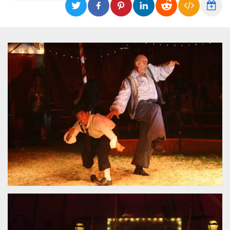
Necessari
Marketing
I cookie strettamente necessari o tecnici sono
indispensabili al funzionamento del sito. I
servizi qui presenti non potranno funzionare
senza.
Provider /
Nome
Scadenza
Descrizione
Dominio
cf_clearance
1 anno
Clearance
Cloudflare,
Cookie from
Inc.
CloudFlare
.oooh.events
stores the proof
of challenge
passed. It is
used to no
longer issue a
captcha or
jschallenge
challenge if
present. It is
required to
reach origin
server.
wordpress_test_cookie
Sessione
Cookie di
Automattic
Wordpress,
Inc.
verifica che il