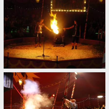
.oooh.events
browser accetti i
cookie.
PHPSESSID
Sessione
Cookie
PHP.net
generato da
oooh.events
applicazioni
basate sul
linguaggio PHP.
Si tratta di un
identificatore
generico
utilizzato per
mantenere le
variabili di
sessione utente.
Normalmente è
un numero
generato in
modo casuale, il
modo in cui
viene utilizzato
può essere
specifico per il
sito, ma un
buon esempio è
mantenere uno
stato di accesso
per un utente
tra le pagine.
m
1 anno 1
Questo cookie
Stripe