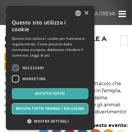
×
IL CIRCO DI BABBO NATALE A CREVALCORE
Questo sito utilizza i
ITALIAN
cookie
ENGLISH
IL CIRCO DI BABBO NATALE A
Questo sito utilizza i cookie per funzionare
regolarmente. Come previsto dalla
CREVALCORE
SPANISH
normativa europea, dobbiamo chiederti il
consenso.
Leggi di più
19 DICEMBRE 2021 - 17:30
VENDITE ONLINE TERMINATE
NECESSARI
Musica, Eventi Live, Club
MARKETING
Ritorna il Circo di Babbo Natale! Lo spettacolo che
stavate aspettando per il vostro Natale in famiglia,
ACCETTA TUTTO
l’uomo forte, la donna barbuta, la bellissima
amazzone, Martina la clown bambina e gli animali
RIFIUTA TUTTO TRANNE I NECESSARI
sapienti! Un’ora di spettacolo e di puro divertimento!
MOSTRA DETTAGLI
Condividi questo evento: