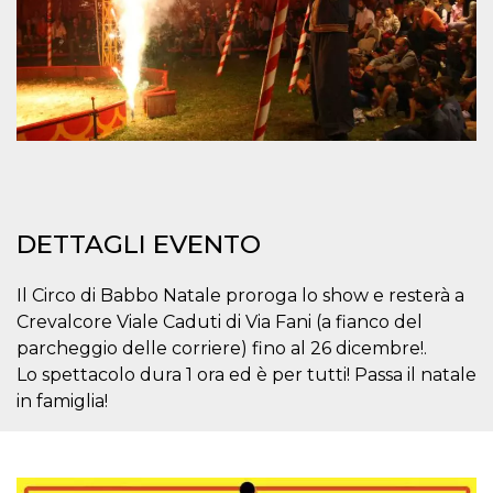
mese
viene
m.stripe.com
generalmente
utilizzato per le
prestazioni e
l'ottimizzazione
dei servizi di
elaborazione
dei pagamenti,
facilitando la
memorizzazione
dei contenuti
sul browser per
rendere le
pagine più
veloci.
DETTAGLI EVENTO
CookieScriptConsent
4
Questo cookie
CookieScript
settimane
viene utilizzato
oooh.events
2 giorni
dal servizio
Il Circo di Babbo Natale proroga lo show e resterà a
Cookie-
Script.com per
Crevalcore Viale Caduti di Via Fani (a fianco del
ricordare le
preferenze di
parcheggio delle corriere) fino al 26 dicembre!.
consenso sui
Lo spettacolo dura 1 ora ed è per tutti! Passa il natale
cookie dei
visitatori. È
in famiglia!
necessario che il
banner dei
cookie di
Cookie-
Script.com
funzioni