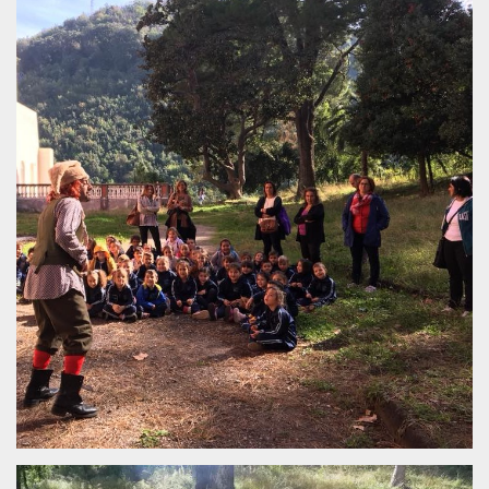
.oooh.events
browser accetti i
cookie.
PHPSESSID
Sessione
Cookie
PHP.net
generato da
oooh.events
applicazioni
basate sul
linguaggio PHP.
Si tratta di un
identificatore
generico
utilizzato per
mantenere le
variabili di
sessione utente.
Normalmente è
un numero
generato in
modo casuale, il
modo in cui
viene utilizzato
può essere
specifico per il
sito, ma un
buon esempio è
mantenere uno
stato di accesso
per un utente
tra le pagine.
m
1 anno 1
Questo cookie
Stripe