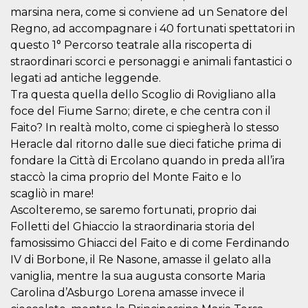
correttamente.
marsina nera, come si conviene ad un Senatore del
Storage declaration
Regno, ad accompagnare i 40 fortunati spettatori in
questo 1° Percorso teatrale alla riscoperta di
Storage
Nome
Descrizione
type
straordinari scorci e personaggi e animali fantastici o
legati ad antiche leggende.
fbssls_314278995690155
Session
storage
Tra questa quella dello Scoglio di Rovigliano alla
wpEmojiSettingsSupports
Session
foce del Fiume Sarno; direte, e che centra con il
storage
Faito? In realtà molto, come ci spiegherà lo stesso
cn_uc__
Local
Heracle dal ritorno dalle sue dieci fatiche prima di
storage
fondare la Città di Ercolano quando in preda all’ira
staccò la cima proprio del Monte Faito e lo
scagliò in mare!
Ascolteremo, se saremo fortunati, proprio dai
Folletti del Ghiaccio la straordinaria storia del
famosissimo Ghiacci del Faito e di come Ferdinando
Provider /
IV di Borbone, il Re Nasone, amasse il gelato alla
Nome
Scadenza
Descrizione
Dominio
vaniglia, mentre la sua augusta consorte Maria
c_user
4
Cookie di a
Meta
Carolina d’Asburgo Lorena amasse invece il
settimane
utente. Può
Platform Inc.
2 giorni
essere di se
.facebook.com