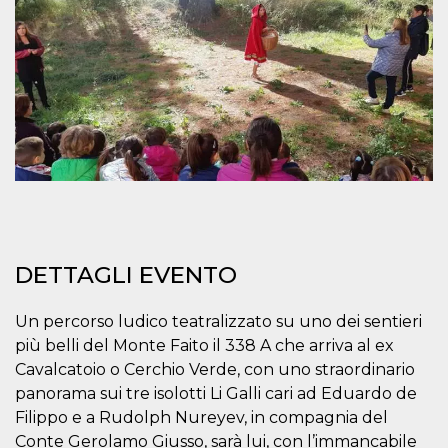
mese
viene
m.stripe.com
generalmente
utilizzato per le
prestazioni e
l'ottimizzazione
dei servizi di
elaborazione
dei pagamenti,
facilitando la
memorizzazione
dei contenuti
sul browser per
rendere le
pagine più
veloci.
CookieScriptConsent
4
Questo cookie
CookieScript
settimane
viene utilizzato
oooh.events
2 giorni
dal servizio
DETTAGLI EVENTO
Cookie-
Script.com per
ricordare le
preferenze di
Un percorso ludico teatralizzato su uno dei sentieri
consenso sui
cookie dei
più belli del Monte Faito il 338 A che arriva al ex
visitatori. È
necessario che il
Cavalcatoio o Cerchio Verde, con uno straordinario
banner dei
panorama sui tre isolotti Li Galli cari ad Eduardo de
cookie di
Cookie-
Filippo e a Rudolph Nureyev, in compagnia del
Script.com
funzioni
Conte Gerolamo Giusso, sarà lui, con l’immancabile