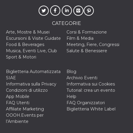
VISITOR_INFO1_LIVE
5 mesi 4
Questo cook
Google LLC
settimane
impostato 
.youtube.com
Youtube pe
tenere tracc
CATEGORIE
delle prefe
dell'utente p
Arte, Mostre & Musei
Corsi & Formazione
video di Yo
incorporati 
Escursioni & Visite Guidate
Film & Media
siti; può an
Food & Beverages
Meeting, Fiere, Congressi
determinare 
visitatore de
Musica, Eventi Live, Club
Salute & Benessere
web sta
Sport & Motori
utilizzando 
nuova o la
vecchia ver
dell'interfac
Biglietteria Automatizzata
Blog
Youtube.
SIAE
Archivio Eventi
VISITOR_PRIVACY_METADATA
5 mesi 4
Questo coo
YouTube
Informativa sulla Privacy
Informativa sui Cookies
settimane
viene utiliz
.youtube.com
Condizioni di utilizzo
Tutorial: crea un evento
per memori
le scelte di
App Mobile
Help
consenso e
FAQ Utenti
FAQ Organizzatori
privacy dell
per la loro
Affiliate Marketing
Biglietteria White Label
interazione 
OOOH.Events per
sito. Registr
sul consens
l’Ambiente
visitatore r
a varie poli
impostazion