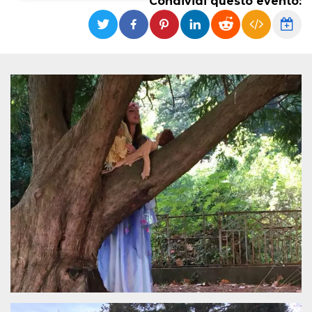
Condividi questo evento:
Necessari
Marketing
I cookie strettamente necessari o tecnici sono
indispensabili al funzionamento del sito. I
servizi qui presenti non potranno funzionare
senza.
Provider /
Nome
Scadenza
Descrizione
Dominio
cf_clearance
1 anno
Clearance
Cloudflare,
Cookie from
Inc.
CloudFlare
.oooh.events
stores the proof
of challenge
passed. It is
used to no
longer issue a
captcha or
jschallenge
challenge if
present. It is
required to
reach origin
server.
wordpress_test_cookie
Sessione
Cookie di
Automattic
Wordpress,
Inc.
verifica che il