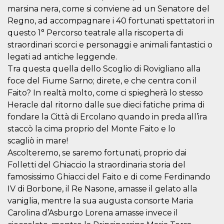
correttamente.
marsina nera, come si conviene ad un Senatore del
Storage declaration
Regno, ad accompagnare i 40 fortunati spettatori in
questo 1° Percorso teatrale alla riscoperta di
Storage
Nome
Descrizione
type
straordinari scorci e personaggi e animali fantastici o
legati ad antiche leggende.
fbssls_314278995690155
Session
storage
Tra questa quella dello Scoglio di Rovigliano alla
wpEmojiSettingsSupports
Session
foce del Fiume Sarno; direte, e che centra con il
storage
Faito? In realtà molto, come ci spiegherà lo stesso
cn_uc__
Local
Heracle dal ritorno dalle sue dieci fatiche prima di
storage
fondare la Città di Ercolano quando in preda all’ira
staccò la cima proprio del Monte Faito e lo
scagliò in mare!
Ascolteremo, se saremo fortunati, proprio dai
Folletti del Ghiaccio la straordinaria storia del
famosissimo Ghiacci del Faito e di come Ferdinando
Provider /
IV di Borbone, il Re Nasone, amasse il gelato alla
Nome
Scadenza
Descrizione
Dominio
vaniglia, mentre la sua augusta consorte Maria
c_user
4
Cookie di a
Meta
Carolina d’Asburgo Lorena amasse invece il
settimane
utente. Può
Platform Inc.
2 giorni
essere di se
.facebook.com