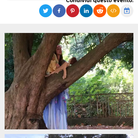
Condividi questo evento:
Necessari
Marketing
I cookie strettamente necessari o tecnici sono
indispensabili al funzionamento del sito. I
servizi qui presenti non potranno funzionare
senza.
Provider /
Nome
Scadenza
Descrizione
Dominio
cf_clearance
1 anno
Clearance
Cloudflare,
Cookie from
Inc.
CloudFlare
.oooh.events
stores the proof
of challenge
passed. It is
used to no
longer issue a
captcha or
jschallenge
challenge if
present. It is
required to
reach origin
server.
wordpress_test_cookie
Sessione
Cookie di
Automattic
Wordpress,
Inc.
verifica che il