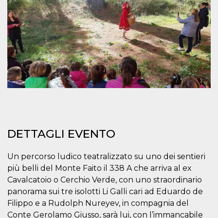
mese
viene
m.stripe.com
generalmente
utilizzato per le
prestazioni e
l'ottimizzazione
dei servizi di
elaborazione
dei pagamenti,
facilitando la
memorizzazione
dei contenuti
sul browser per
rendere le
pagine più
veloci.
CookieScriptConsent
4
Questo cookie
CookieScript
settimane
viene utilizzato
oooh.events
2 giorni
dal servizio
DETTAGLI EVENTO
Cookie-
Script.com per
ricordare le
preferenze di
Un percorso ludico teatralizzato su uno dei sentieri
consenso sui
cookie dei
più belli del Monte Faito il 338 A che arriva al ex
visitatori. È
necessario che il
Cavalcatoio o Cerchio Verde, con uno straordinario
banner dei
panorama sui tre isolotti Li Galli cari ad Eduardo de
cookie di
Cookie-
Filippo e a Rudolph Nureyev, in compagnia del
Script.com
funzioni
Conte Gerolamo Giusso, sarà lui, con l’immancabile