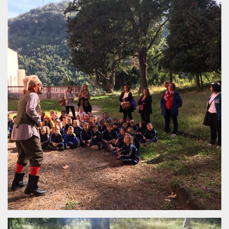
.oooh.events
browser accetti i
cookie.
PHPSESSID
Sessione
Cookie
PHP.net
generato da
oooh.events
applicazioni
basate sul
linguaggio PHP.
Si tratta di un
identificatore
generico
utilizzato per
mantenere le
variabili di
sessione utente.
Normalmente è
un numero
generato in
modo casuale, il
modo in cui
viene utilizzato
può essere
specifico per il
sito, ma un
buon esempio è
mantenere uno
stato di accesso
per un utente
tra le pagine.
m
1 anno 1
Questo cookie
Stripe