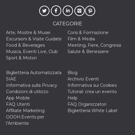
VISITOR_INFO1_LIVE
5 mesi 4
Questo cook
Google LLC
settimane
impostato 
.youtube.com
Youtube pe
tenere tracc
CATEGORIE
delle prefe
dell'utente p
Arte, Mostre & Musei
Corsi & Formazione
video di Yo
incorporati 
Escursioni & Visite Guidate
Film & Media
siti; può an
Food & Beverages
Meeting, Fiere, Congressi
determinare 
visitatore de
Musica, Eventi Live, Club
Salute & Benessere
web sta
Sport & Motori
utilizzando 
nuova o la
vecchia ver
dell'interfac
Biglietteria Automatizzata
Blog
Youtube.
SIAE
Archivio Eventi
VISITOR_PRIVACY_METADATA
5 mesi 4
Questo coo
YouTube
Informativa sulla Privacy
Informativa sui Cookies
settimane
viene utiliz
.youtube.com
Condizioni di utilizzo
Tutorial: crea un evento
per memori
le scelte di
App Mobile
Help
consenso e
FAQ Utenti
FAQ Organizzatori
privacy dell
per la loro
Affiliate Marketing
Biglietteria White Label
interazione 
OOOH.Events per
sito. Registr
sul consens
l’Ambiente
visitatore r
a varie poli
impostazion