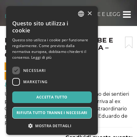
×
IL CONTE GIUSSO TRA FIABE E LEGGENDE –
Questo sito utilizza i
ITALIAN
cookie
ENGLISH
IL CONTE GIUSSO TRA FIABE E
Questo sito utilizza i cookie per funzionare
regolarmente. Come previsto dalla
LEGGENDE – COPIA – COPIA –
SPANISH
normativa europea, dobbiamo chiederti il
COPIA – COPIA
consenso.
Leggi di più
17 AGOSTO 2021 - 12:00
NECESSARI
VENDITE ONLINE TERMINATE
MARKETING
Musica, Eventi Live, Club
Un percorso ludico teatralizzato su uno dei sentieri
ACCETTA TUTTO
più belli del Monte Faito il 338 A che arriva al ex
Cavalcatoio o Cerchio Verde, con uno straordinario
RIFIUTA TUTTO TRANNE I NECESSARI
panorama sui tre isolotti Li Galli cari ad Eduardo de
Filippo e a Rudolph Nureyev.
MOSTRA DETTAGLI