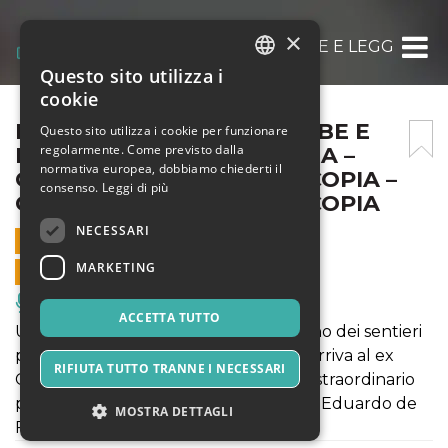
×
IL CONTE GIUSSO TRA FIABE E LEGGENDE – C
Questo sito utilizza i
ITALIAN
cookie
ENGLISH
IL CONTE GIUSSO TRA FIABE E
Questo sito utilizza i cookie per funzionare
regolarmente. Come previsto dalla
LEGGENDE – COPIA – COPIA –
SPANISH
normativa europea, dobbiamo chiederti il
COPIA – COPIA – COPIA – COPIA –
consenso.
Leggi di più
COPIA – COPIA – COPIA – COPIA
NECESSARI
20 AGOSTO 2021 - 12:00
MARKETING
VENDITE ONLINE TERMINATE
Musica, Eventi Live, Club
ACCETTA TUTTO
Un percorso ludico teatralizzato su uno dei sentieri
più belli del Monte Faito il 338 A che arriva al ex
RIFIUTA TUTTO TRANNE I NECESSARI
Cavalcatoio o Cerchio Verde, con uno straordinario
panorama sui tre isolotti Li Galli cari ad Eduardo de
MOSTRA DETTAGLI
Filippo e a Rudolph Nureyev.