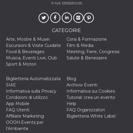
P.IVA 13515531005
VISITOR_INFO1_LIVE
5 mesi 4
Questo cook
Google LLC
settimane
impostato 
.youtube.com
Youtube pe
tenere tracc
delle prefe
dell'utente p
CATEGORIE
video di Yo
incorporati 
Arte, Mostre & Musei
Corsi & Formazione
siti; può an
determinare 
Escursioni & Visite Guidate
Film & Media
visitatore de
Food & Beverages
Meeting, Fiere, Congressi
web sta
utilizzando 
Musica, Eventi Live, Club
Salute & Benessere
nuova o la
Sport & Motori
vecchia ver
dell'interfac
Youtube.
Biglietteria Automatizzata
Blog
VISITOR_PRIVACY_METADATA
5 mesi 4
Questo coo
YouTube
SIAE
Archivio Eventi
settimane
viene utiliz
.youtube.com
per memori
Informativa sulla Privacy
Informativa sui Cookies
le scelte di
Condizioni di utilizzo
Tutorial: crea un evento
consenso e
privacy dell
App Mobile
Help
per la loro
FAQ Utenti
FAQ Organizzatori
interazione 
sito. Registr
Affiliate Marketing
Biglietteria White Label
sul consens
OOOH.Events per
visitatore r
a varie poli
l’Ambiente
impostazion