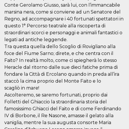
correttamente.
Conte Gerolamo Giusso, sarà lui, con l’immancabile
Storage declaration
marsina nera, come si conviene ad un Senatore del
Regno, ad accompagnare i 40 fortunati spettatori in
Storage
Nome
Descrizione
type
questo 1° Percorso teatrale alla riscoperta di
straordinari scorci e personaggi e animali fantastici o
fbssls_314278995690155
Session
storage
legati ad antiche leggende.
wpEmojiSettingsSupports
Session
Tra questa quella dello Scoglio di Rovigliano alla
storage
foce del Fiume Sarno; direte, e che centra con il
cn_uc__
Local
Faito? In realtà molto, come ci spiegherà lo stesso
storage
Heracle dal ritorno dalle sue dieci fatiche prima di
fondare la Città di Ercolano quando in preda all’ira
staccò la cima proprio del Monte Faito e lo
scagliò in mare!
Ascolteremo, se saremo fortunati, proprio dai
Folletti del Ghiaccio la straordinaria storia del
Provider /
famosissimo Ghiacci del Faito e di come Ferdinando
Nome
Scadenza
Descrizione
Dominio
IV di Borbone, il Re Nasone, amasse il gelato alla
c_user
4
Cookie di a
Meta
vaniglia, mentre la sua augusta consorte Maria
settimane
utente. Può
Platform Inc.
2 giorni
essere di se
.facebook.com