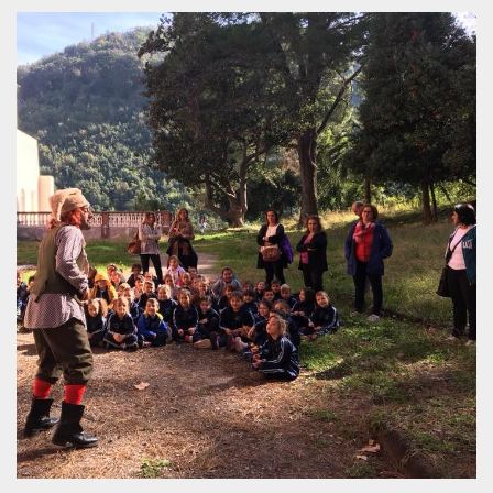
.oooh.events
browser accetti i
cookie.
PHPSESSID
Sessione
Cookie
PHP.net
generato da
oooh.events
applicazioni
basate sul
linguaggio PHP.
Si tratta di un
identificatore
generico
utilizzato per
mantenere le
variabili di
sessione utente.
Normalmente è
un numero
generato in
modo casuale, il
modo in cui
viene utilizzato
può essere
specifico per il
sito, ma un
buon esempio è
mantenere uno
stato di accesso
per un utente
tra le pagine.
m
1 anno 1
Questo cookie
Stripe