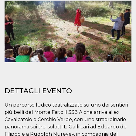
mese
viene
m.stripe.com
generalmente
utilizzato per le
prestazioni e
l'ottimizzazione
dei servizi di
elaborazione
dei pagamenti,
facilitando la
memorizzazione
dei contenuti
sul browser per
rendere le
pagine più
veloci.
CookieScriptConsent
4
Questo cookie
CookieScript
settimane
viene utilizzato
oooh.events
2 giorni
dal servizio
Cookie-
Script.com per
DETTAGLI EVENTO
ricordare le
preferenze di
consenso sui
cookie dei
Un percorso ludico teatralizzato su uno dei sentieri
visitatori. È
necessario che il
più belli del Monte Faito il 338 A che arriva al ex
banner dei
Cavalcatoio o Cerchio Verde, con uno straordinario
cookie di
Cookie-
panorama sui tre isolotti Li Galli cari ad Eduardo de
Script.com
funzioni
Filippo e a Rudolph Nureyev, in compagnia del