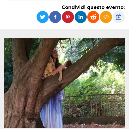
Condividi questo evento:
Necessari
Marketing
I cookie strettamente necessari o tecnici sono
indispensabili al funzionamento del sito. I
servizi qui presenti non potranno funzionare
senza.
Provider /
Nome
Scadenza
Descrizione
Dominio
cf_clearance
1 anno
Clearance
Cloudflare,
Cookie from
Inc.
CloudFlare
.oooh.events
stores the proof
of challenge
passed. It is
used to no
longer issue a
captcha or
jschallenge
challenge if
present. It is
required to
reach origin
server.
wordpress_test_cookie
Sessione
Cookie di
Automattic
Wordpress,
Inc.
verifica che il