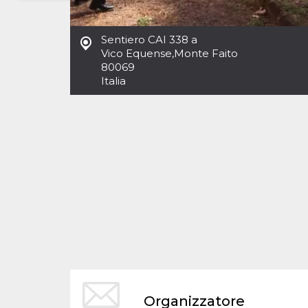
Necessari
Marketing
Sentiero CAI 338 a
I cookie strettamente necessari o tecnici sono
Vico Equense
,
Monte Faito
indispensabili al funzionamento del sito. I
80069
servizi qui presenti non potranno funzionare
Italia
senza.
Provider /
Nome
Scadenza
Descrizione
Dominio
cf_clearance
1 anno
Clearance
Cloudflare,
Cookie from
Inc.
CloudFlare
.oooh.events
stores the proof
of challenge
passed. It is
used to no
longer issue a
captcha or
jschallenge
challenge if
present. It is
required to
reach origin
server.
wordpress_test_cookie
Sessione
Cookie di
Automattic
Organizzatore
Wordpress,
Inc.
verifica che il