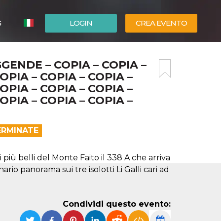
G
LOGIN
CREA EVENTO
ESPAÑOL
GENDE – COPIA – COPIA –
ENGLISH
OPIA – COPIA – COPIA –
OPIA – COPIA – COPIA –
OPIA – COPIA – COPIA –
ERMINATE
 più belli del Monte Faito il 338 A che arriva
rio panorama sui tre isolotti Li Galli cari ad
Condividi questo evento: