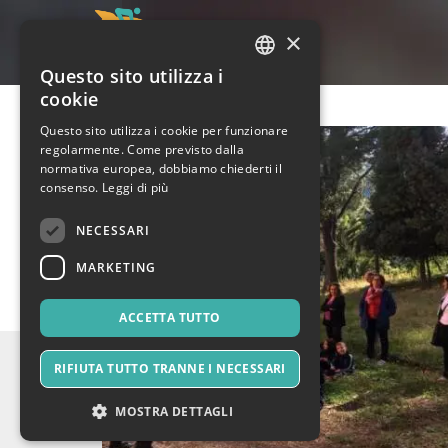
×
Questo sito utilizza i
ITALIAN
cookie
ENGLISH
Questo sito utilizza i cookie per funzionare
regolarmente. Come previsto dalla
SPANISH
normativa europea, dobbiamo chiederti il
consenso.
Leggi di più
NECESSARI
MARKETING
ACCETTA TUTTO
RIFIUTA TUTTO TRANNE I NECESSARI
MOSTRA DETTAGLI