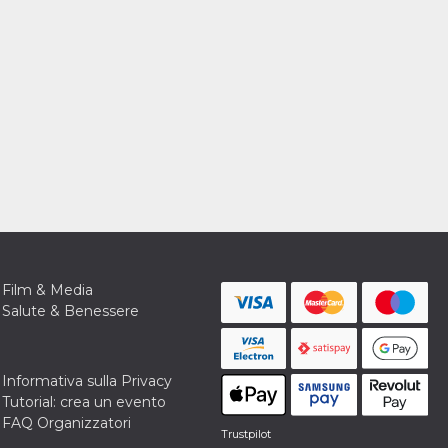
Film & Media
Salute & Benessere
Informativa sulla Privacy
Tutorial: crea un evento
FAQ Organizzatori
Trustpilot