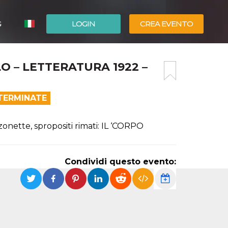
G
LOGIN
CREA EVENTO
ESPAÑOL
O – LETTERATURA 1922 –
ENGLISH
 TERMINATE
onette, spropositi rimati: IL ‘CORPO
Condividi questo evento: