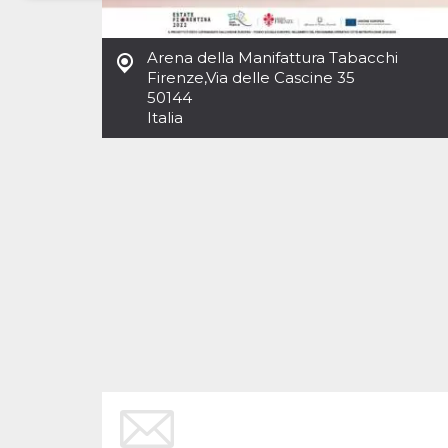
Necessari
Marketing
Arena della Manifattura Tabacchi
I cookie strettamente necessari o tecnici sono
Firenze
,
Via delle Cascine 35
indispensabili al funzionamento del sito. I
50144
servizi qui presenti non potranno funzionare
Italia
senza.
Provider /
Nome
Scadenza
Descrizione
Dominio
cf_clearance
1 anno
Clearance
Cloudflare,
Cookie from
Inc.
CloudFlare
.oooh.events
stores the proof
of challenge
passed. It is
used to no
longer issue a
captcha or
jschallenge
challenge if
present. It is
required to
reach origin
server.
wordpress_test_cookie
Sessione
Cookie di
Automattic
Wordpress,
Inc.
verifica che il