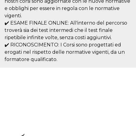
nostri corsi sono aggiornate con le nuove normative
.oooh.events
browser accetti i
e obblighi per essere in regola con le normative
cookie.
vigenti.
PHPSESSID
Sessione
Cookie
PHP.net
generato da
oooh.events
✔️ ESAME FINALE ONLINE: All'interno del percorso
applicazioni
troverà sia dei test intermedi che il test finale
basate sul
linguaggio PHP.
ripetibile infinite volte, senza costi aggiuntivi.
Si tratta di un
identificatore
✔️ RICONOSCIMENTO: I Corsi sono progettati ed
generico
utilizzato per
erogati nel rispetto delle normative vigenti, da un
mantenere le
formatore qualificato.
variabili di
sessione utente.
Normalmente è
un numero
generato in
modo casuale, il
modo in cui
viene utilizzato
può essere
specifico per il
sito, ma un
buon esempio è
mantenere uno
stato di accesso
per un utente
tra le pagine.
m
1 anno 1
Questo cookie
Stripe