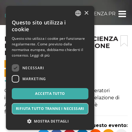
×
IL COUNSELING: ARTE E SCIENZA PROMU
Questo sito utilizza i
ITALIAN
cookie
ENGLISH
IL COUNSELING: ARTE E SCIENZA
Questo sito utilizza i cookie per funzionare
regolarmente. Come previsto dalla
PROMUOVONO LA RELAZIONE
SPANISH
normativa europea, dobbiamo chiederti il
D’AIUTO
consenso.
Leggi di più
27 LUGLIO 2021 - 12:10
NECESSARI
VENDITE ONLINE TERMINATE
MARKETING
Corsi & Formazione
Questo percorso è rivolto a tutti gli operatori
ACCETTA TUTTO
impegnati professionalmente, ove la Relazione di
Aiuto, o interpersonale di varia natura, è
RIFIUTA TUTTO TRANNE I NECESSARI
fondamentale.
MOSTRA DETTAGLI
Condividi questo evento: