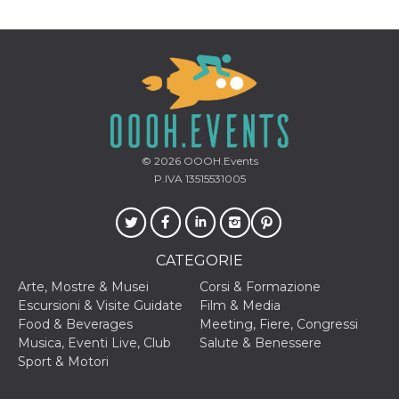
correttamente.
Storage declaration
Storage
Nome
Descrizione
type
fbssls_314278995690155
Session
storage
wpEmojiSettingsSupports
Session
storage
© 2026
OOOH.Events
P.IVA 13515531005
cn_uc__
Local
storage
CATEGORIE
Arte, Mostre & Musei
Corsi & Formazione
Escursioni & Visite Guidate
Film & Media
Food & Beverages
Meeting, Fiere, Congressi
Provider /
Nome
Scadenza
Descrizione
Musica, Eventi Live, Club
Salute & Benessere
Dominio
Sport & Motori
c_user
4
Cookie di a
Meta
settimane
utente. Può
Platform Inc.
2 giorni
essere di se
.facebook.com