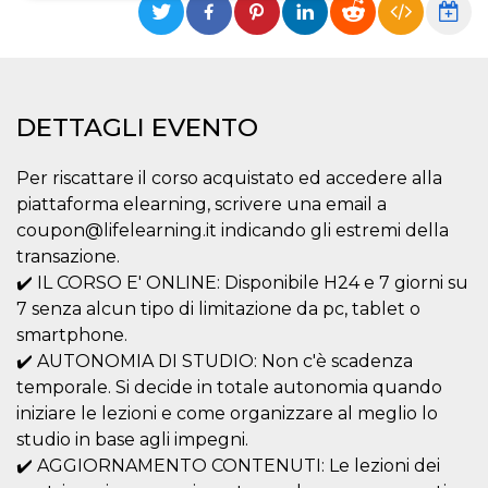
Necessari
Marketing
I cookie strettamente necessari o tecnici sono
indispensabili al funzionamento del sito. I
servizi qui presenti non potranno funzionare
DETTAGLI EVENTO
senza.
Provider /
Nome
Scadenza
Descrizione
Per riscattare il corso acquistato ed accedere alla
Dominio
piattaforma elearning, scrivere una email a
cf_clearance
1 anno
Clearance
Cloudflare,
Cookie from
coupon@lifelearning.it indicando gli estremi della
Inc.
CloudFlare
.oooh.events
transazione.
stores the proof
of challenge
✔️ IL CORSO E' ONLINE: Disponibile H24 e 7 giorni su
passed. It is
used to no
7 senza alcun tipo di limitazione da pc, tablet o
longer issue a
smartphone.
captcha or
jschallenge
✔️ AUTONOMIA DI STUDIO: Non c'è scadenza
challenge if
present. It is
temporale. Si decide in totale autonomia quando
required to
reach origin
iniziare le lezioni e come organizzare al meglio lo
server.
studio in base agli impegni.
wordpress_test_cookie
Sessione
Cookie di
Automattic
✔️ AGGIORNAMENTO CONTENUTI: Le lezioni dei
Wordpress,
Inc.
verifica che il