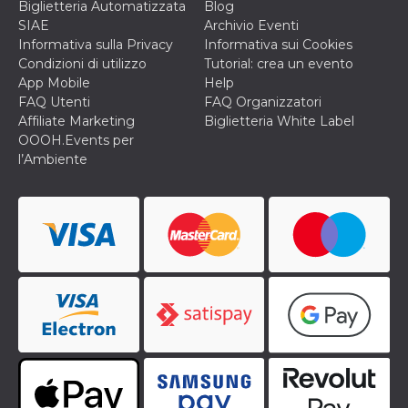
Biglietteria Automatizzata
Blog
o persistent
30 giorni
SIAE
Archivio Eventi
Informativa sulla Privacy
Informativa sui Cookies
datr
2 anni
Questo coo
Meta
identifica il
Condizioni di utilizzo
Tutorial: crea un evento
Platform Inc.
browser che
.facebook.com
App Mobile
Help
connette a
Facebook. 
FAQ Utenti
FAQ Organizzatori
direttament
Affiliate Marketing
Biglietteria White Label
legato alla 
Facebook
OOOH.Events per
dell'utente.
l’Ambiente
Facebook s
che viene
utilizzato p
aiutare con 
sicurezza e a
di accesso
sospette, in
particolare p
rilevamento
bot che ten
di accedere 
servizio. F
afferma anc
il profilo
comportame
associato a
ciascun coo
datr viene
eliminato d
giorni. Que