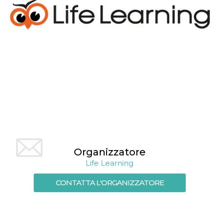
mese
viene
m.stripe.com
generalmente
utilizzato per le
prestazioni e
l'ottimizzazione
dei servizi di
elaborazione
dei pagamenti,
facilitando la
memorizzazione
dei contenuti
sul browser per
rendere le
pagine più
veloci.
CookieScriptConsent
4
Questo cookie
CookieScript
settimane
viene utilizzato
oooh.events
2 giorni
dal servizio
Cookie-
Script.com per
ricordare le
Organizzatore
preferenze di
consenso sui
Life Learning
cookie dei
visitatori. È
necessario che il
CONTATTA L'ORGANIZZATORE
banner dei
cookie di
Cookie-
Script.com
funzioni