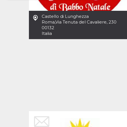
Necessari
Marketing
Castello di Lunghezza
I cookie strettamente necessari o tecnici sono
Roma
,
Via Tenuta del Cavaliere, 230
indispensabili al funzionamento del sito. I
00132
servizi qui presenti non potranno funzionare
Italia
senza.
Provider /
Nome
Scadenza
Descrizione
Dominio
cf_clearance
1 anno
Clearance
Cloudflare,
Cookie from
Inc.
CloudFlare
.oooh.events
stores the proof
of challenge
passed. It is
used to no
longer issue a
captcha or
jschallenge
challenge if
present. It is
required to
reach origin
server.
wordpress_test_cookie
Sessione
Cookie di
Automattic
Wordpress,
Inc.
verifica che il