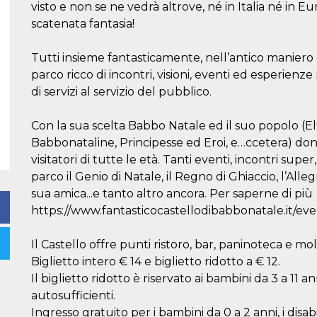
visto e non se ne vedrà altrove, né in Italia né in E
scatenata fantasia!
Tutti insieme fantasticamente, nell’antico maniero 
parco ricco di incontri, visioni, eventi ed esperie
di servizi al servizio del pubblico.
Con la sua scelta Babbo Natale ed il suo popolo (Elfi,
Babbonataline, Principesse ed Eroi, e…ccetera) don
visitatori di tutte le età. Tanti eventi, incontri sup
parco il Genio di Natale, il Regno di Ghiaccio, l’Alle
sua amica...e tanto altro ancora. Per saperne di più
https://www.fantasticocastellodibabbonatale.it/even
Il Castello offre punti ristoro, bar, paninoteca e molti
Biglietto intero € 14 e biglietto ridotto a € 12.
Il biglietto ridotto è riservato ai bambini da 3 a 11 ann
autosufficienti.
Ingresso gratuito per i bambini da 0 a 2 anni, i disabil