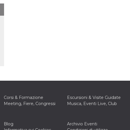
 letto
te Mi
ag di
su
eb
la
eguici
” del
i
colgono
ioni
 e
 di
 la
ne di
Corsi & Formazione
Escursioni & Visite Guidate
del
Meeting, Fiere, Congressi
Musica, Eventi Live, Club
r la
irata.
Blog
Archivio Eventi
Informativa sui Cookies
Condizioni di utilizzo