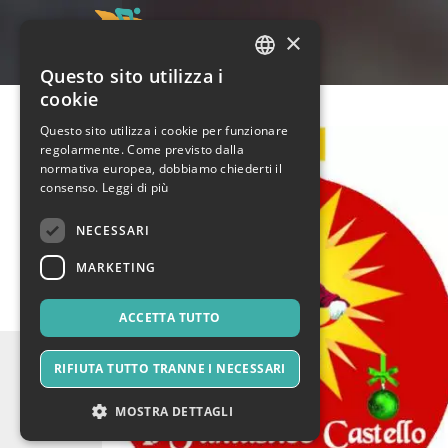
×
Questo sito utilizza i
ITALIAN
cookie
ENGLISH
Questo sito utilizza i cookie per funzionare
regolarmente. Come previsto dalla
SPANISH
normativa europea, dobbiamo chiederti il
consenso.
Leggi di più
NECESSARI
MARKETING
ACCETTA TUTTO
RIFIUTA TUTTO TRANNE I NECESSARI
MOSTRA DETTAGLI