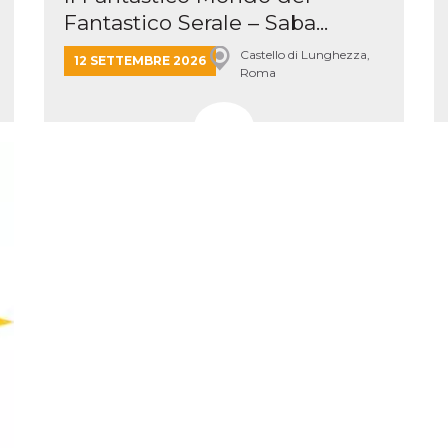
e per
Fantastico Serale – Saba...
kie
Castello di Lunghezza,
12 SETTEMBRE 2026
Roma
 si
Non è
e
singola
egnala
er
la
ttività
er il
 di
tano
al
acebook
he che
ntale
kie
opo 10
sto