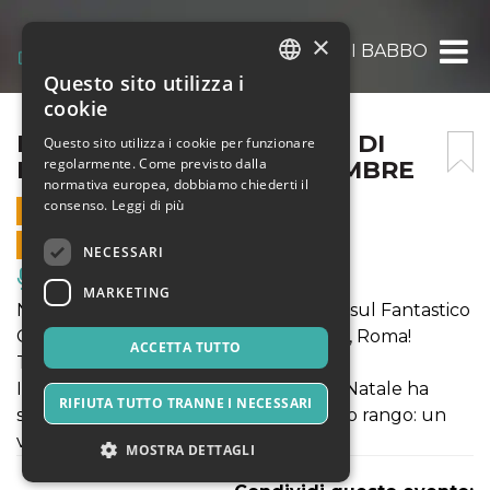
×
IL FANTASTICO CASTELLO DI BABBO NATAL
Questo sito utilizza i
ITALIAN
cookie
ENGLISH
IL FANTASTICO CASTELLO DI
Questo sito utilizza i cookie per funzionare
regolarmente. Come previsto dalla
BABBO NATALE – 12 DICEMBRE
SPANISH
normativa europea, dobbiamo chiederti il
consenso.
Leggi di più
12 DICEMBRE 2021 - 09:00
VENDITE ONLINE TERMINATE
NECESSARI
Musica, Eventi Live, Club
MARKETING
NATALE 2021 - Si accendono i riflettori sul Fantastico
Castello di Babbo Natale a Lunghezza, Roma!
ACCETTA TUTTO
TANTE NOVITA'!!!
Il Signore assoluto delle feste, Babbo Natale ha
RIFIUTA TUTTO TRANNE I NECESSARI
scelto una residenza all’altezza del suo rango: un
vero castello! Vi aspettiamo!
MOSTRA DETTAGLI