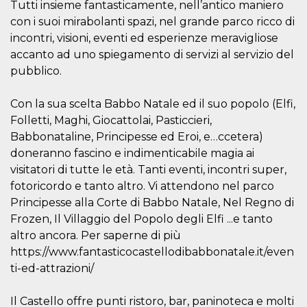
correttamente.
Tutti insieme fantasticamente, nell’antico maniero
con i suoi mirabolanti spazi, nel grande parco ricco di
Storage declaration
incontri, visioni, eventi ed esperienze meravigliose
Storage
accanto ad uno spiegamento di servizi al servizio del
Nome
Descrizione
type
pubblico.
fbssls_314278995690155
Session
storage
Con la sua scelta Babbo Natale ed il suo popolo (Elfi,
wpEmojiSettingsSupports
Session
storage
Folletti, Maghi, Giocattolai, Pasticcieri,
Babbonataline, Principesse ed Eroi, e…ccetera)
cn_uc__
Local
storage
doneranno fascino e indimenticabile magia ai
visitatori di tutte le età. Tanti eventi, incontri super,
fotoricordo e tanto altro. Vi attendono nel parco
Principesse alla Corte di Babbo Natale, Nel Regno di
Frozen, Il Villaggio del Popolo degli Elfi ...e tanto
altro ancora. Per saperne di più
https://www.fantasticocastellodibabbonatale.it/even
Provider /
Nome
Scadenza
Descrizione
Dominio
ti-ed-attrazioni/
c_user
4
Cookie di a
Meta
settimane
utente. Può
Platform Inc.
Il Castello offre punti ristoro, bar, paninoteca e molti
2 giorni
essere di se
.facebook.com