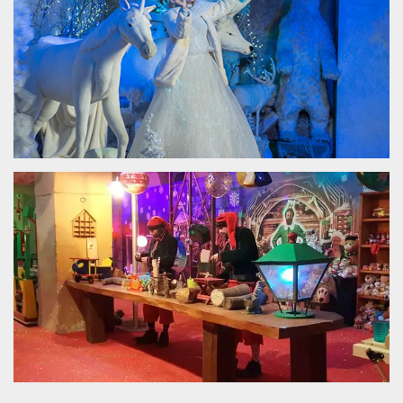
.oooh.events
browser accetti i
cookie.
PHPSESSID
Sessione
Cookie
PHP.net
generato da
oooh.events
applicazioni
basate sul
linguaggio PHP.
Si tratta di un
identificatore
generico
utilizzato per
mantenere le
variabili di
sessione utente.
Normalmente è
un numero
generato in
modo casuale, il
modo in cui
viene utilizzato
può essere
specifico per il
sito, ma un
buon esempio è
mantenere uno
stato di accesso
per un utente
tra le pagine.
m
1 anno 1
Questo cookie
Stripe