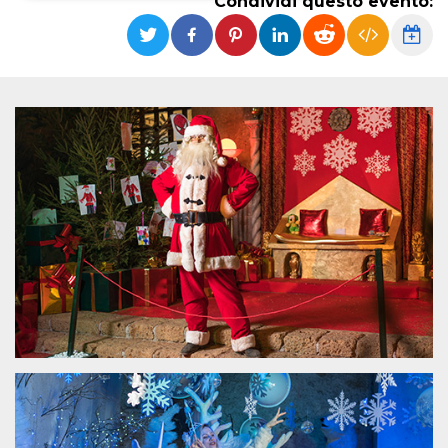
Condividi questo evento:
Necessari
Marketing
I cookie strettamente necessari o tecnici sono
indispensabili al funzionamento del sito. I
servizi qui presenti non potranno funzionare
senza.
Provider /
Nome
Scadenza
Descrizione
Dominio
cf_clearance
1 anno
Clearance
Cloudflare,
Cookie from
Inc.
CloudFlare
.oooh.events
stores the proof
of challenge
passed. It is
used to no
longer issue a
captcha or
jschallenge
challenge if
present. It is
required to
reach origin
server.
wordpress_test_cookie
Sessione
Cookie di
Automattic
Wordpress,
Inc.
verifica che il