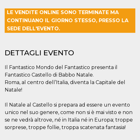
mese
viene
m.stripe.com
generalmente
utilizzato per le
LE VENDITE ONLINE SONO TERMINATE MA
prestazioni e
l'ottimizzazione
CONTINUANO IL GIORNO STESSO, PRESSO LA
dei servizi di
elaborazione
SEDE DELL'EVENTO.
dei pagamenti,
facilitando la
memorizzazione
dei contenuti
sul browser per
DETTAGLI EVENTO
rendere le
pagine più
veloci.
Il Fantastico Mondo del Fantastico presenta il
CookieScriptConsent
4
Questo cookie
CookieScript
Fantastico Castello di Babbo Natale.
settimane
viene utilizzato
oooh.events
2 giorni
dal servizio
Roma, al centro dell’Italia, diventa la Capitale del
Cookie-
Script.com per
Natale!
ricordare le
preferenze di
consenso sui
Il Natale al Castello si prepara ad essere un evento
cookie dei
visitatori. È
unico nel suo genere, come non si è mai visto e non
necessario che il
banner dei
se ne vedrà altrove, né in Italia né in Europa; troppe
cookie di
sorprese, troppe follie, troppa scatenata fantasia!
Cookie-
Script.com
funzioni