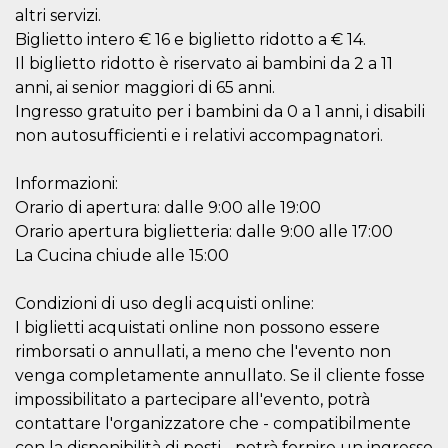
o persistent
altri servizi.
30 giorni
Biglietto intero € 16 e biglietto ridotto a € 14.
datr
2 anni
Questo coo
Meta
Il biglietto ridotto è riservato ai bambini da 2 a 11
identifica il
Platform Inc.
browser che
.facebook.com
anni, ai senior maggiori di 65 anni.
connette a
Facebook. 
Ingresso gratuito per i bambini da 0 a 1 anni, i disabili
direttament
non autosufficienti e i relativi accompagnatori.
legato alla 
Facebook
dell'utente.
Facebook s
Informazioni:
che viene
Orario di apertura: dalle 9:00 alle 19:00
utilizzato p
aiutare con 
Orario apertura biglietteria: dalle 9:00 alle 17:00
sicurezza e a
di accesso
La Cucina chiude alle 15:00
sospette, in
particolare p
rilevamento
Condizioni di uso degli acquisti online:
bot che ten
di accedere 
I biglietti acquistati online non possono essere
servizio. F
afferma anc
rimborsati o annullati, a meno che l'evento non
il profilo
venga completamente annullato. Se il cliente fosse
comportame
associato a
impossibilitato a partecipare all'evento, potrà
ciascun coo
datr viene
contattare l'organizzatore che - compatibilmente
eliminato d
giorni. Que
con la disponibilità di posti - potrà fornire un ingresso