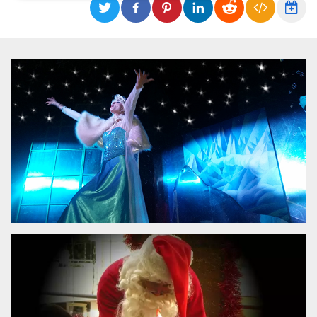
Necessari
Marketing
I cookie strettamente necessari o tecnici sono
indispensabili al funzionamento del sito. I
servizi qui presenti non potranno funzionare
senza.
Provider /
Nome
Scadenza
Descrizione
Dominio
cf_clearance
1 anno
Clearance
Cloudflare,
Cookie from
Inc.
CloudFlare
.oooh.events
stores the proof
of challenge
passed. It is
used to no
longer issue a
captcha or
jschallenge
challenge if
present. It is
required to
reach origin
server.
wordpress_test_cookie
Sessione
Cookie di
Automattic
Wordpress,
Inc.
verifica che il