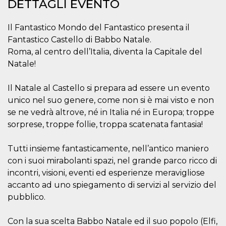
mese
viene
DETTAGLI EVENTO
m.stripe.com
generalmente
utilizzato per le
prestazioni e
Il Fantastico Mondo del Fantastico presenta il
l'ottimizzazione
dei servizi di
Fantastico Castello di Babbo Natale.
elaborazione
dei pagamenti,
Roma, al centro dell’Italia, diventa la Capitale del
facilitando la
Natale!
memorizzazione
dei contenuti
sul browser per
rendere le
Il Natale al Castello si prepara ad essere un evento
pagine più
unico nel suo genere, come non si è mai visto e non
veloci.
se ne vedrà altrove, né in Italia né in Europa; troppe
CookieScriptConsent
4
Questo cookie
CookieScript
settimane
viene utilizzato
oooh.events
sorprese, troppe follie, troppa scatenata fantasia!
2 giorni
dal servizio
Cookie-
Script.com per
Tutti insieme fantasticamente, nell’antico maniero
ricordare le
preferenze di
con i suoi mirabolanti spazi, nel grande parco ricco di
consenso sui
cookie dei
incontri, visioni, eventi ed esperienze meravigliose
visitatori. È
accanto ad uno spiegamento di servizi al servizio del
necessario che il
banner dei
pubblico.
cookie di
Cookie-
Script.com
funzioni
Con la sua scelta Babbo Natale ed il suo popolo (Elfi,