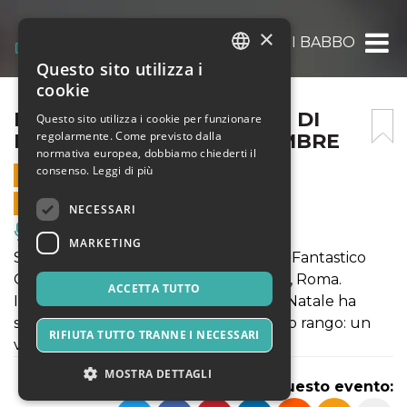
×
IL FANTASTICO CASTELLO DI BABBO NATA
Questo sito utilizza i
ITALIAN
cookie
ENGLISH
IL FANTASTICO CASTELLO DI
Questo sito utilizza i cookie per funzionare
regolarmente. Come previsto dalla
BABBO NATALE 18 NOVEMBRE
SPANISH
normativa europea, dobbiamo chiederti il
consenso.
Leggi di più
18 NOVEMBRE 2017 - 09:00
VENDITE ONLINE TERMINATE
NECESSARI
Musica, Eventi Live, Club
MARKETING
Si accendono i riflettori sul nuovissimo Fantastico
Castello di Babbo Natale a Lunghezza, Roma.
ACCETTA TUTTO
Il Signore assoluto delle feste, Babbo Natale ha
scelto una residenza all’altezza del suo rango: un
RIFIUTA TUTTO TRANNE I NECESSARI
vero castello!
MOSTRA DETTAGLI
Condividi questo evento: