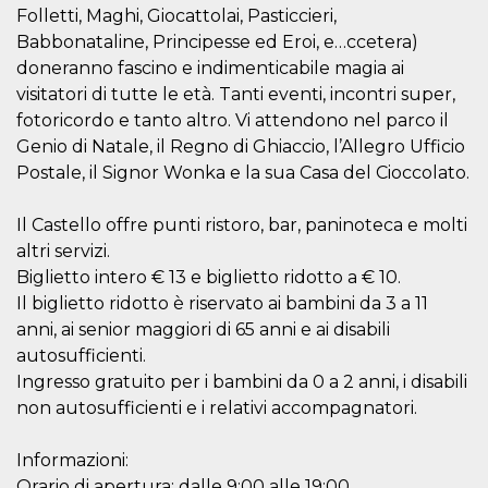
correttamente.
Folletti, Maghi, Giocattolai, Pasticcieri,
Storage declaration
Babbonataline, Principesse ed Eroi, e…ccetera)
doneranno fascino e indimenticabile magia ai
Storage
Nome
Descrizione
visitatori di tutte le età. Tanti eventi, incontri super,
type
fotoricordo e tanto altro. Vi attendono nel parco il
fbssls_314278995690155
Session
storage
Genio di Natale, il Regno di Ghiaccio, l’Allegro Ufficio
Postale, il Signor Wonka e la sua Casa del Cioccolato.
wpEmojiSettingsSupports
Session
storage
cn_uc__
Local
Il Castello offre punti ristoro, bar, paninoteca e molti
storage
altri servizi.
Biglietto intero € 13 e biglietto ridotto a € 10.
Il biglietto ridotto è riservato ai bambini da 3 a 11
anni, ai senior maggiori di 65 anni e ai disabili
autosufficienti.
Ingresso gratuito per i bambini da 0 a 2 anni, i disabili
Provider /
non autosufficienti e i relativi accompagnatori.
Nome
Scadenza
Descrizione
Dominio
c_user
4
Cookie di a
Meta
Informazioni:
settimane
utente. Può
Platform Inc.
2 giorni
essere di se
Orario di apertura: dalle 9:00 alle 19:00
.facebook.com