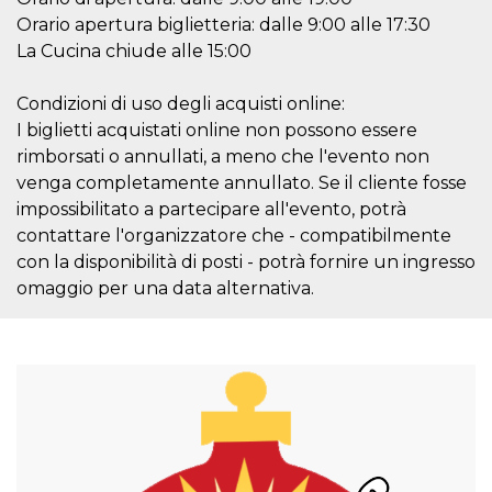
o persistent
Orario apertura biglietteria: dalle 9:00 alle 17:30
30 giorni
La Cucina chiude alle 15:00
datr
2 anni
Questo coo
Meta
identifica il
Platform Inc.
browser che
.facebook.com
Condizioni di uso degli acquisti online:
connette a
Facebook. 
I biglietti acquistati online non possono essere
direttament
legato alla 
rimborsati o annullati, a meno che l'evento non
Facebook
venga completamente annullato. Se il cliente fosse
dell'utente.
Facebook s
impossibilitato a partecipare all'evento, potrà
che viene
utilizzato p
contattare l'organizzatore che - compatibilmente
aiutare con 
sicurezza e a
con la disponibilità di posti - potrà fornire un ingresso
di accesso
omaggio per una data alternativa.
sospette, in
particolare p
rilevamento
bot che ten
di accedere 
servizio. F
afferma anc
il profilo
comportame
associato a
ciascun coo
datr viene
eliminato d
giorni. Que