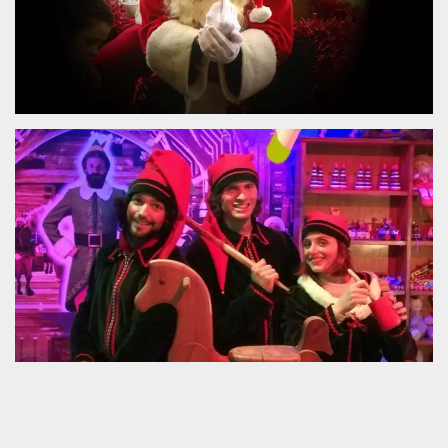
.oooh.events
browser accetti i
cookie.
PHPSESSID
Sessione
Cookie
PHP.net
generato da
oooh.events
applicazioni
basate sul
linguaggio PHP.
Si tratta di un
identificatore
generico
utilizzato per
mantenere le
variabili di
sessione utente.
Normalmente è
un numero
generato in
modo casuale, il
modo in cui
viene utilizzato
può essere
specifico per il
sito, ma un
buon esempio è
mantenere uno
stato di accesso
per un utente
tra le pagine.
m
1 anno 1
Questo cookie
Stripe