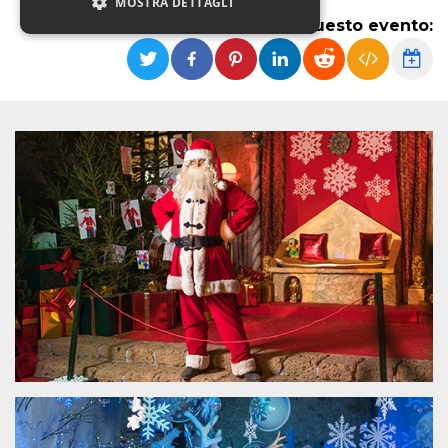
MOSTRA DETTAGLI
Condividi questo evento:
Necessari
Marketing
Non classificati
I cookie strettamente necessari o tecnici sono
indispensabili al funzionamento del sito. I
servizi qui presenti non potranno funzionare
senza.
Provider /
Nome
Scadenza
Descrizione
Dominio
cf_clearance
1 anno
Clearance
Cloudflare,
Cookie from
Inc.
CloudFlare
.oooh.events
stores the proof
of challenge
passed. It is
used to no
longer issue a
captcha or
jschallenge
challenge if
present. It is
required to
reach origin