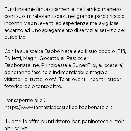
memorizzazione
dei contenuti
sul browser per
Tutti insieme fantasticamente, nell’antico maniero
rendere le
con i suoi mirabolanti spazi, nel grande parco ricco di
pagine più
veloci.
incontri, visioni, eventi ed esperienze meravigliose
accanto ad uno spiegamento di servizi al servizio del
Storage declaration
pubblico.
Nome
Storage type
Descrizione
wpEmojiSettingsSupports
Archiviazione
Con la sua scelta Babbo Natale ed il suo popolo (Elfi,
di sessione
Folletti, Maghi, Giocattolai, Pasticcieri,
cn_uc__
Archiviazione
Babbonataline, Principesse e SuperEroi, e…ccetera)
locale
doneranno fascino e indimenticabile magia ai
fbssls_314278995690155
Archiviazione
di sessione
visitatori di tutte le età. Tanti eventi, incontri super,
fotoricordo e tanto altro.
Per saperne di più
Provider /
https://www.fantasticocastellodibabbonatale.it
Nome
Scadenza
Descrizione
Dominio
__Secure-
.youtube.com
5 mesi 4
Il Castello offre punti ristoro, bar, paninoteca e molti
YNID
settimane
Provider /
Nome
Scadenza
Descrizione
altri servizi.
Dominio