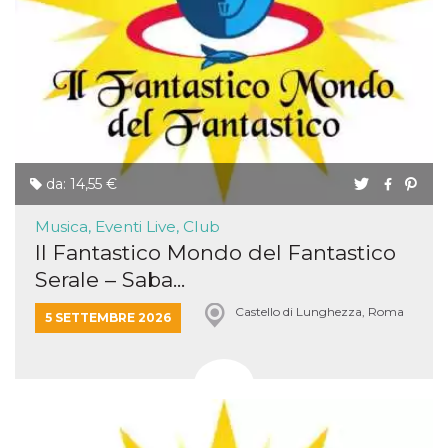
e
implementa
graduali,
garantendo
un'esperien
coerente pe
determinat
utente dura
esperiment
da: 14,55 €
Musica, Eventi Live, Club
Il Fantastico Mondo del Fantastico
Serale – Saba...
Castello di Lunghezza, Roma
5 SETTEMBRE 2026