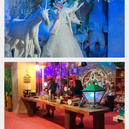
server.
wordpress_test_cookie
Sessione
Cookie di
Automattic
Wordpress,
Inc.
verifica che il
.oooh.events
browser accetti i
cookie.
PHPSESSID
Sessione
Cookie
PHP.net
generato da
oooh.events
applicazioni
basate sul
linguaggio PHP.
Si tratta di un
identificatore
generico
utilizzato per
mantenere le
variabili di
sessione utente.
Normalmente è
un numero
generato in
modo casuale, il
modo in cui
viene utilizzato
può essere
specifico per il
sito, ma un
buon esempio è
mantenere uno
stato di accesso