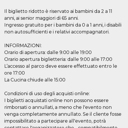
c_user
4
Cookie di a
Meta
settimane
utente. Può
Platform Inc.
Il biglietto ridotto è riservato ai bambini da 2 a 11
2 giorni
essere di se
.facebook.com
anni, ai senior maggiori di 65 anni.
o persistent
30 giorni
Ingresso gratuito per i bambini da 0 a 1 anni, i disabili
datr
1 anno 11
Questo coo
Meta
non autosufficienti e i relativi accompagnatori.
mesi
identifica il
Platform Inc.
browser che
.facebook.com
connette a
INFORMAZIONI:
Facebook. 
direttament
Orario di apertura: dalle 9:00 alle 19:00
legato alla 
Facebook
Orario apertura biglietteria: dalle 9:00 alle 17:00
dell'utente.
L’accesso al parco deve essere effettuato entro le
Facebook s
che viene
ore 17:00
utilizzato p
aiutare con 
La Cucina chiude alle 15:00
sicurezza e a
di accesso
sospette, in
Condizioni di uso degli acquisti online:
particolare p
rilevamento
I biglietti acquistati online non possono essere
bot che ten
di accedere 
rimborsati o annullati, a meno che l'evento non
servizio. F
venga completamente annullato. Se il cliente fosse
afferma anc
il profilo
impossibilitato a partecipare all'evento, potrà
comportame
associato a
contattare l'organizzatore che - compatibilmente