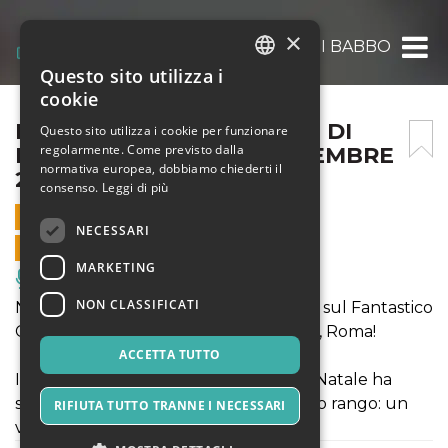
×
IL FANTASTICO CASTELLO DI BABBO NATA
Questo sito utilizza i
ITALIAN
cookie
ENGLISH
IL FANTASTICO CASTELLO DI
Questo sito utilizza i cookie per funzionare
regolarmente. Come previsto dalla
BABBO NATALE – 23 NOVEMBRE
SPANISH
normativa europea, dobbiamo chiederti il
2025
consenso.
Leggi di più
23 NOVEMBRE 2025 - 09:00
NECESSARI
VENDITE ONLINE TERMINATE
MARKETING
Musica, Eventi Live, Club
NON CLASSIFICATI
NATALE 2025 - Si accendono i riflettori sul Fantastico
Castello di Babbo Natale a Lunghezza, Roma!
ACCETTA TUTTO
Il Signore assoluto delle feste, Babbo Natale ha
scelto una residenza all’altezza del suo rango: un
RIFIUTA TUTTO TRANNE I NECESSARI
vero castello! Vi aspettiamo!