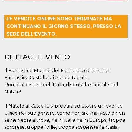
per un utente
tra le pagine.
CookieScriptConsent
4
Questo cookie
CookieScript
LE VENDITE ONLINE SONO TERMINATE MA
settimane
viene utilizzato
oooh.events
2 giorni
dal servizio
CONTINUANO IL GIORNO STESSO, PRESSO LA
Cookie-
Script.com per
SEDE DELL'EVENTO.
ricordare le
preferenze di
consenso sui
cookie dei
visitatori. È
DETTAGLI EVENTO
necessario che il
banner dei
cookie di
Il Fantastico Mondo del Fantastico presenta il
Cookie-
Script.com
Fantastico Castello di Babbo Natale.
funzioni
correttamente.
Roma, al centro dell’Italia, diventa la Capitale del
m
1 anno 1
Questo cookie
Natale!
Stripe
mese
viene
m.stripe.com
generalmente
utilizzato per le
Il Natale al Castello si prepara ad essere un evento
prestazioni e
l'ottimizzazione
unico nel suo genere, come non si è mai visto e non
dei servizi di
se ne vedrà altrove, né in Italia né in Europa; troppe
elaborazione
dei pagamenti,
sorprese, troppe follie, troppa scatenata fantasia!
facilitando la