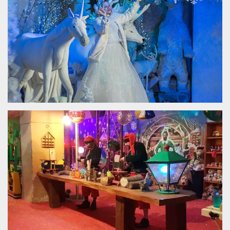
.oooh.events
browser accetti i
cookie.
PHPSESSID
Sessione
Cookie
PHP.net
generato da
oooh.events
applicazioni
basate sul
linguaggio PHP.
Si tratta di un
identificatore
generico
utilizzato per
mantenere le
variabili di
sessione utente.
Normalmente è
un numero
generato in
modo casuale, il
modo in cui
viene utilizzato
può essere
specifico per il
sito, ma un
buon esempio è
mantenere uno
stato di accesso
per un utente
tra le pagine.
m
1 anno 1
Questo cookie
Stripe