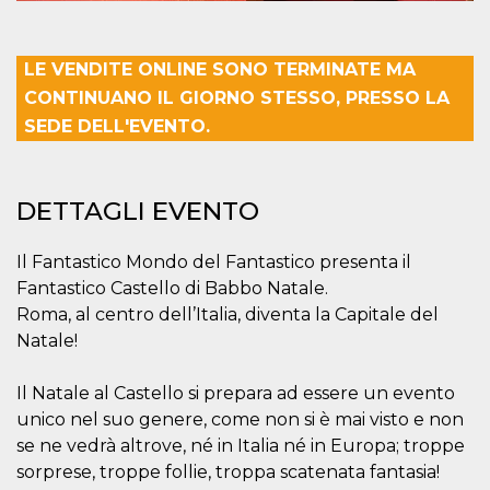
mese
viene
m.stripe.com
generalmente
utilizzato per le
prestazioni e
l'ottimizzazione
LE VENDITE ONLINE SONO TERMINATE MA
dei servizi di
elaborazione
CONTINUANO IL GIORNO STESSO, PRESSO LA
dei pagamenti,
facilitando la
SEDE DELL'EVENTO.
memorizzazione
dei contenuti
sul browser per
rendere le
pagine più
DETTAGLI EVENTO
veloci.
CookieScriptConsent
4
Questo cookie
CookieScript
Il Fantastico Mondo del Fantastico presenta il
settimane
viene utilizzato
oooh.events
2 giorni
dal servizio
Fantastico Castello di Babbo Natale.
Cookie-
Script.com per
Roma, al centro dell’Italia, diventa la Capitale del
ricordare le
Natale!
preferenze di
consenso sui
cookie dei
visitatori. È
Il Natale al Castello si prepara ad essere un evento
necessario che il
banner dei
unico nel suo genere, come non si è mai visto e non
cookie di
se ne vedrà altrove, né in Italia né in Europa; troppe
Cookie-
Script.com
sorprese, troppe follie, troppa scatenata fantasia!
funzioni