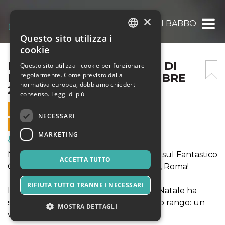
×
IL FANTASTICO CASTELLO DI BABBO NATAL
Questo sito utilizza i
ITALIAN
cookie
ENGLISH
IL FANTASTICO CASTELLO DI
Questo sito utilizza i cookie per funzionare
regolarmente. Come previsto dalla
BABBO NATALE – 6 DICEMBRE
SPANISH
normativa europea, dobbiamo chiederti il
2025
consenso.
Leggi di più
6 DICEMBRE 2025 - 09:00
NECESSARI
VENDITE ONLINE TERMINATE
MARKETING
Musica, Eventi Live, Club
NATALE 2025 - Si accendono i riflettori sul Fantastico
ACCETTA TUTTO
Castello di Babbo Natale a Lunghezza, Roma!
RIFIUTA TUTTO TRANNE I NECESSARI
Il Signore assoluto delle feste, Babbo Natale ha
scelto una residenza all’altezza del suo rango: un
MOSTRA DETTAGLI
vero castello! Vi aspettiamo!