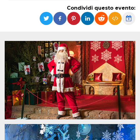
Condividi questo evento:
Necessari
Marketing
I cookie strettamente necessari o tecnici sono
indispensabili al funzionamento del sito. I
servizi qui presenti non potranno funzionare
senza.
Provider /
Nome
Scadenza
Descrizione
Dominio
cf_clearance
1 anno
Clearance
Cloudflare,
Cookie from
Inc.
CloudFlare
.oooh.events
stores the proof
of challenge
passed. It is
used to no
longer issue a
captcha or
jschallenge
challenge if
present. It is
required to
reach origin
server.
wordpress_test_cookie
Sessione
Cookie di
Automattic
Wordpress,
Inc.
verifica che il