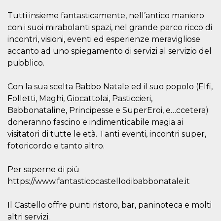
correttamente.
Tutti insieme fantasticamente, nell’antico maniero
Storage declaration
con i suoi mirabolanti spazi, nel grande parco ricco di
Storage
incontri, visioni, eventi ed esperienze meravigliose
Nome
Descrizione
type
accanto ad uno spiegamento di servizi al servizio del
fbssls_314278995690155
Session
pubblico.
storage
wpEmojiSettingsSupports
Session
storage
Con la sua scelta Babbo Natale ed il suo popolo (Elfi,
Folletti, Maghi, Giocattolai, Pasticcieri,
cn_uc__
Local
storage
Babbonataline, Principesse e SuperEroi, e…ccetera)
doneranno fascino e indimenticabile magia ai
visitatori di tutte le età. Tanti eventi, incontri super,
fotoricordo e tanto altro.
Per saperne di più
https://www.fantasticocastellodibabbonatale.it
Provider /
Nome
Scadenza
Descrizione
Dominio
Il Castello offre punti ristoro, bar, paninoteca e molti
c_user
4
Cookie di a
Meta
settimane
utente. Può
Platform Inc.
altri servizi.
2 giorni
essere di se
.facebook.com