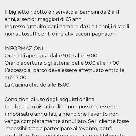
o persistent
30 giorni
Il biglietto ridotto è riservato ai bambini da 2 a 11
datr
2 anni
Questo coo
Meta
anni, ai senior maggiori di 65 anni.
identifica il
Platform Inc.
browser che
.facebook.com
Ingresso gratuito per i bambini da 0 a 1 anni, i disabili
connette a
Facebook. 
non autosufficienti e i relativi accompagnatori.
direttament
legato alla 
Facebook
INFORMAZIONI:
dell'utente.
Facebook s
Orario di apertura: dalle 9:00 alle 19:00
che viene
Orario apertura biglietteria: dalle 9:00 alle 17:00
utilizzato p
aiutare con 
L’accesso al parco deve essere effettuato entro le
sicurezza e a
di accesso
ore 17:00
sospette, in
particolare p
La Cucina chiude alle 15:00
rilevamento
bot che ten
di accedere 
Condizioni di uso degli acquisti online:
servizio. F
afferma anc
I biglietti acquistati online non possono essere
il profilo
rimborsati o annullati, a meno che l'evento non
comportame
associato a
venga completamente annullato. Se il cliente fosse
ciascun coo
datr viene
impossibilitato a partecipare all'evento, potrà
eliminato d
giorni. Que
contattare l'organizzatore che - compatibilmente