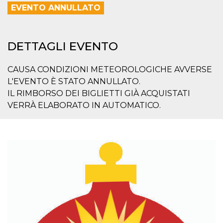
mese
viene
m.stripe.com
EVENTO ANNULLATO
generalmente
utilizzato per le
prestazioni e
l'ottimizzazione
dei servizi di
elaborazione
DETTAGLI EVENTO
dei pagamenti,
facilitando la
memorizzazione
CAUSA CONDIZIONI METEOROLOGICHE AVVERSE
dei contenuti
sul browser per
L'EVENTO È STATO ANNULLATO.
rendere le
pagine più
IL RIMBORSO DEI BIGLIETTI GIÀ ACQUISTATI
veloci.
VERRÀ ELABORATO IN AUTOMATICO.
CookieScriptConsent
4
Questo cookie
CookieScript
settimane
viene utilizzato
oooh.events
2 giorni
dal servizio
Cookie-
Script.com per
ricordare le
preferenze di
consenso sui
cookie dei
visitatori. È
necessario che il
banner dei
cookie di
Cookie-
Script.com
funzioni