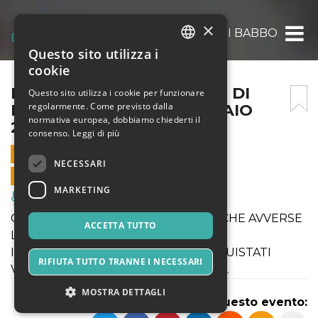
×
IL FANTASTICO CASTELLO DI BABBO NATAL
Questo sito utilizza i
ITALIAN
cookie
ENGLISH
IL FANTASTICO CASTELLO DI
Questo sito utilizza i cookie per funzionare
regolarmente. Come previsto dalla
BABBO NATALE – 6 GENNAIO
SPANISH
normativa europea, dobbiamo chiederti il
2026
consenso.
Leggi di più
6 GENNAIO 2026 - 09:00
NECESSARI
VENDITE ONLINE TERMINATE
MARKETING
Musica, Eventi Live, Club
CAUSA CONDIZIONI METEOROLOGICHE AVVERSE
ACCETTA TUTTO
L'EVENTO È STATO ANNULLATO.
IL RIMBORSO DEI BIGLIETTI GIÀ ACQUISTATI
RIFIUTA TUTTO TRANNE I NECESSARI
VERRÀ ELABORATO IN AUTOMATICO.
MOSTRA DETTAGLI
Condividi questo evento: