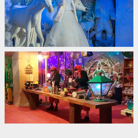
.oooh.events
browser accetti i
cookie.
PHPSESSID
Sessione
Cookie
PHP.net
generato da
oooh.events
applicazioni
basate sul
linguaggio PHP.
Si tratta di un
identificatore
generico
utilizzato per
mantenere le
variabili di
sessione utente.
Normalmente è
un numero
generato in
modo casuale, il
modo in cui
viene utilizzato
può essere
specifico per il
sito, ma un
buon esempio è
mantenere uno
stato di accesso
per un utente
tra le pagine.
m
1 anno 1
Questo cookie
Stripe