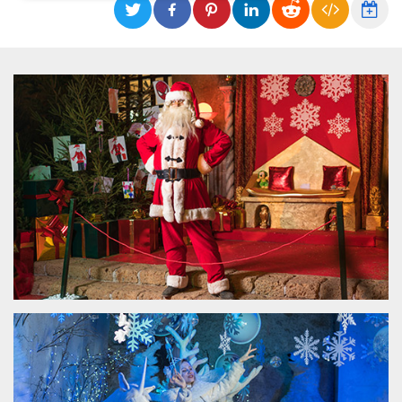
Necessari
Marketing
I cookie strettamente necessari o tecnici sono
indispensabili al funzionamento del sito. I
servizi qui presenti non potranno funzionare
senza.
Provider /
Nome
Scadenza
Descrizione
Dominio
cf_clearance
1 anno
Clearance
Cloudflare,
Cookie from
Inc.
CloudFlare
.oooh.events
stores the proof
of challenge
passed. It is
used to no
longer issue a
captcha or
jschallenge
challenge if
present. It is
required to
reach origin
server.
wordpress_test_cookie
Sessione
Cookie di
Automattic
Wordpress,
Inc.
verifica che il